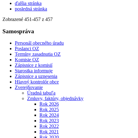
ďalšia stránka
posledná stránka
Zobrazené
451
-
457
z 457
Samospráva
Personál obecného úradu
Poslanci OZ
Termíny zasadnutia OZ
Komisie OZ
Zápisnice z komisií
Starostka informuje
Zápisnice a uznesenia
Hlavný kontrolór obce
Zverejňovanie
Úradná tabuľa
Zmluvy, faktúry, objednávky
Rok 2026
Rok 2025
Rok 2024
Rok 2023
Rok 2022
Rok 2021
Rok 2020