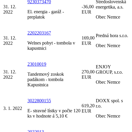
9230373470
Stredoslovenská
31. 12.
-36,00
energetika, a.s.
El. energia - garáž -
2022
EUR
preplatok
Obec Nemce
2202203167
Predná hora s.r.o.
31. 12.
169,00
Welnes pobyt - tombola v
2022
EUR
Obec Nemce
kapustnici
23010019
ENJOY
31. 12.
270,00
GROUP, s.r.o.
Tandemový zoskok
2022
EUR
padákom - tombola
Obec Nemce
Kapustnica
3022800155
DOXX spol. s
619,20
r.o.
3. 1. 2022
E- stravné lístky v počte 120
EUR
ks v hodnote á 5,10 €
Obec Nemce
2022013