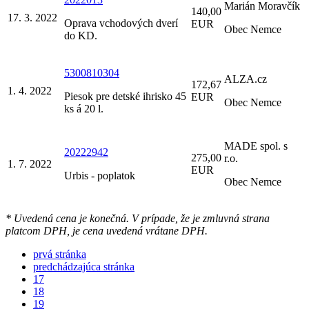
Marián Moravčík
140,00
17. 3. 2022
Oprava vchodových dverí
EUR
Obec Nemce
do KD.
5300810304
ALZA.cz
172,67
1. 4. 2022
Piesok pre detské ihrisko 45
EUR
Obec Nemce
ks á 20 l.
MADE spol. s
20222942
275,00
r.o.
1. 7. 2022
EUR
Urbis - poplatok
Obec Nemce
* Uvedená cena je konečná. V prípade, že je zmluvná strana
platcom DPH, je cena uvedená vrátane DPH.
prvá stránka
predchádzajúca stránka
17
18
19