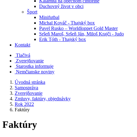
Kalamita na obecnom cintoríne
Duchovný život v obci
Šport
Minifutbal
Michal Kováč - Thajský box
Pavel Rusko – Worldloppet Gold Master
Sršeň Maroš, Sršeň Ján, Miloš Krajči - Judo
Erik Tóth - Thajský box
Kontakt
Tlačivá
Zverejňovanie
Starostka informuje
Nemčianske noviny
Úvodná stránka
Samospráva
Zverejňovanie
Zmluvy, faktúry, objednávky
Rok 2022
Faktúry
Faktúry