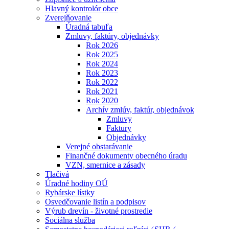
Hlavný kontrolór obce
Zverejňovanie
Úradná tabuľa
Zmluvy, faktúry, objednávky
Rok 2026
Rok 2025
Rok 2024
Rok 2023
Rok 2022
Rok 2021
Rok 2020
Archív zmlúv, faktúr, objednávok
Zmluvy
Faktury
Objednávky
Verejné obstarávanie
Finančné dokumenty obecného úradu
VZN, smernice a zásady
Tlačivá
Úradné hodiny OÚ
Rybárske lístky
Osvedčovanie listín a podpisov
Výrub drevín - životné prostredie
Sociálna služba