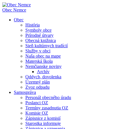
Obec
Nemce
Obec
História
Symboly obce
Prírodné útvary
Obecná knižnica
Sieň kultúrnych tradícií
Služby v obci
Naša obec na mape
Materská škola
Nemčianske noviny
Archív
Oddych, dovolenka
Územný plán
Zvoz odpadu
Samospráva
Personál obecného úradu
Poslanci OZ
Termíny zasadnutia OZ
Komisie OZ
Zápisnice z komisií
Starostka informuje
Zápisnice a uznesenia