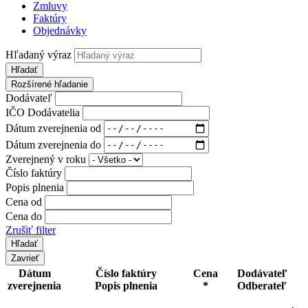
Zmluvy
Faktúry
Objednávky
Hľadaný výraz
Hľadať
Rozšírené hľadanie
Dodávateľ
IČO Dodávatelia
Dátum zverejnenia od
Dátum zverejnenia do
Zverejnený v roku
Číslo faktúry
Popis plnenia
Cena od
Cena do
Zrušiť filter
Zavrieť
Dátum
Číslo faktúry
Cena
Dodávateľ
zverejnenia
Popis plnenia
*
Odberateľ