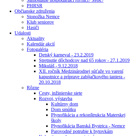
Samostatne hospodáriaci roľníci ⁄ SHR ⁄
PHRSR
Občianske združenia
Stonožka Nemce
Klub seniorov
Hasiči
Udalosti
Aktuality
Kalendár akcií
Fotogaléria
Detský karneval - 23.2.2019
Stretnutie dôchodcov nad 65 rokov - 27.1.2019
Mikuláš - 9.12.2018
XII. ročník Medzinárodnej súťaže vo varení
kapustnice a príprave zabíjačkového taniera -
20.10.2018
Rôzne
Cesty, inžinierske siete
Rozvoj, výstavba
Kultúrny dom
Dom smútku
Plynofikácia a rekonštrukcia Materskej
školy
Plynofikácia Banská Bystrica - Nemce
Parovodné potrubie k bytovkám