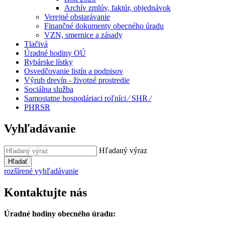
Archív zmlúv, faktúr, objednávok
Verejné obstarávanie
Finančné dokumenty obecného úradu
VZN, smernice a zásady
Tlačivá
Úradné hodiny OÚ
Rybárske lístky
Osvedčovanie listín a podpisov
Výrub drevín - životné prostredie
Sociálna služba
Samostatne hospodáriaci roľníci ⁄ SHR ⁄
PHRSR
Vyhľadávanie
Hľadaný výraz
Hľadať
rozšírené vyhľadávanie
Kontaktujte nás
Úradné hodiny obecného úradu: