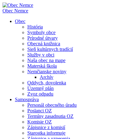
Obec
Nemce
Obec
História
Symboly obce
Prírodné útvary
Obecná knižnica
Sieň kultúrnych tradícií
Služby v obci
Naša obec na mape
Materská škola
Nemčianske noviny
Archív
Oddych, dovolenka
Územný plán
Zvoz odpadu
Samospráva
Personál obecného úradu
Poslanci OZ
Termíny zasadnutia OZ
Komisie OZ
Zápisnice z komisií
Starostka informuje
Zápisnice a uznesenia