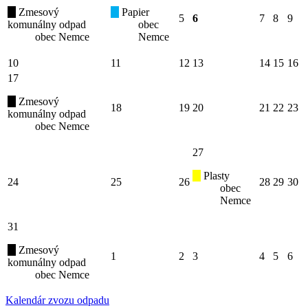
Zmesový
Papier
5
6
7
8
9
komunálny odpad
obec
obec Nemce
Nemce
10
11
12
13
14
15
16
17
Zmesový
18
19
20
21
22
23
komunálny odpad
obec Nemce
27
Plasty
24
25
26
28
29
30
obec
Nemce
31
Zmesový
1
2
3
4
5
6
komunálny odpad
obec Nemce
Kalendár zvozu odpadu