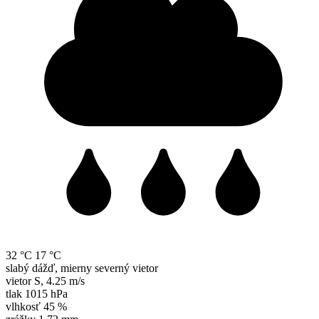
32 °C
17 °C
slabý dážď, mierny severný vietor
vietor
S
,
4.25 m/s
tlak
1015 hPa
vlhkosť
45 %