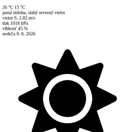
26 °C
15 °C
jasná obloha, slabý severný vietor
vietor
S
,
2.82 m/s
tlak
1018 hPa
vlhkosť
45 %
nedeľa 9. 8. 2026