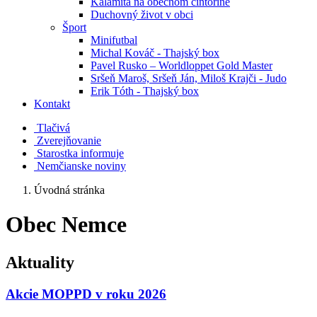
Kalamita na obecnom cintoríne
Duchovný život v obci
Šport
Minifutbal
Michal Kováč - Thajský box
Pavel Rusko – Worldloppet Gold Master
Sršeň Maroš, Sršeň Ján, Miloš Krajči - Judo
Erik Tóth - Thajský box
Kontakt
Tlačivá
Zverejňovanie
Starostka informuje
Nemčianske noviny
Úvodná stránka
Obec Nemce
Aktuality
Akcie MOPPD v roku 2026