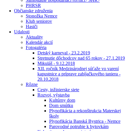
Samostatne hospodáriaci roľníci ⁄ SHR ⁄
PHRSR
Občianske združenia
Stonožka Nemce
Klub seniorov
Hasiči
Udalosti
Aktuality
Kalendár akcií
Fotogaléria
Detský karneval - 23.2.2019
Stretnutie dôchodcov nad 65 rokov - 27.1.2019
Mikuláš - 9.12.2018
XII. ročník Medzinárodnej súťaže vo varení
kapustnice a príprave zabíjačkového taniera -
20.10.2018
Rôzne
Cesty, inžinierske siete
Rozvoj, výstavba
Kultúrny dom
Dom smútku
Plynofikácia a rekonštrukcia Materskej
školy
Plynofikácia Banská Bystrica - Nemce
Parovodné potrubie k bytovkám