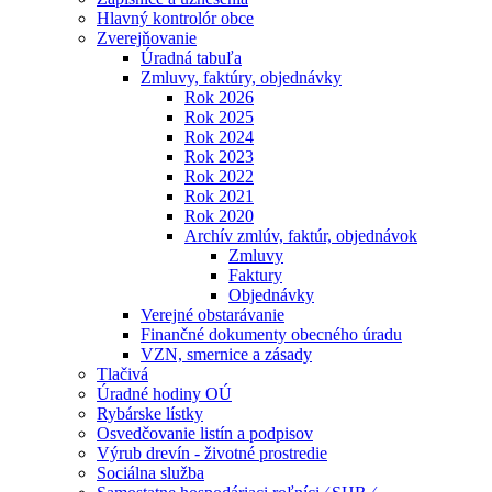
Hlavný kontrolór obce
Zverejňovanie
Úradná tabuľa
Zmluvy, faktúry, objednávky
Rok 2026
Rok 2025
Rok 2024
Rok 2023
Rok 2022
Rok 2021
Rok 2020
Archív zmlúv, faktúr, objednávok
Zmluvy
Faktury
Objednávky
Verejné obstarávanie
Finančné dokumenty obecného úradu
VZN, smernice a zásady
Tlačivá
Úradné hodiny OÚ
Rybárske lístky
Osvedčovanie listín a podpisov
Výrub drevín - životné prostredie
Sociálna služba