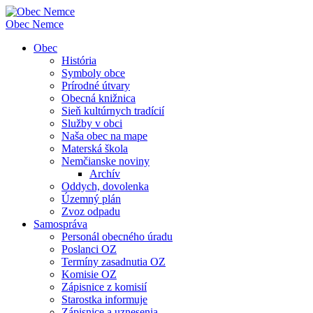
Obec
Nemce
Obec
História
Symboly obce
Prírodné útvary
Obecná knižnica
Sieň kultúrnych tradícií
Služby v obci
Naša obec na mape
Materská škola
Nemčianske noviny
Archív
Oddych, dovolenka
Územný plán
Zvoz odpadu
Samospráva
Personál obecného úradu
Poslanci OZ
Termíny zasadnutia OZ
Komisie OZ
Zápisnice z komisií
Starostka informuje
Zápisnice a uznesenia