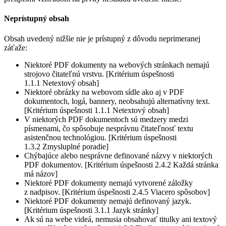
Neprístupný obsah
Obsah uvedený nižšie nie je prístupný z dôvodu neprimeranej
záťaže:
Niektoré PDF dokumenty na webových stránkach nemajú
strojovo čitateľnú vrstvu. [Kritérium úspešnosti
1.1.1 Netextový obsah]
Niektoré obrázky na webovom sídle ako aj v PDF
dokumentoch, logá, bannery, neobsahujú alternatívny text.
[Kritérium úspešnosti 1.1.1 Netextový obsah]
V niektorých PDF dokumentoch sú medzery medzi
písmenami, čo spôsobuje nesprávnu čitateľnosť textu
asistenčnou technológiou. [Kritérium úspešnosti
1.3.2 Zmysluplné poradie]
Chýbajúce alebo nesprávne definované názvy v niektorých
PDF dokumentov. [Kritérium úspešnosti 2.4.2 Každá stránka
má názov]
Niektoré PDF dokumenty nemajú vytvorené záložky
z nadpisov. [Kritérium úspešnosti 2.4.5 Viacero spôsobov]
Niektoré PDF dokumenty nemajú definovaný jazyk.
[Kritérium úspešnosti 3.1.1 Jazyk stránky]
Ak sú na webe videá, nemusia obsahovať titulky ani textový