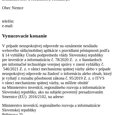
Obec Nemce
telefón:
e-mail:
Vynucovacie konanie
V prípade neuspokojivej odpovede na oznámenie nesúladu
webového sídla/mobilnej aplikácie s pravidlami prístupnosti podľa
§ 14 vyhlášky Úradu podpredsedu vlády Slovenskej republiky
pre investície a informatizáciu č. 78/2020 Z. z. o štandardoch
pre informačné technológie verejnej správy v znení vyhlášky č.
546/2021 Z. z. v rámci mechanizmu spätnej väzby alebo v prípade
neuspokojivej odpovede na žiadosť o informáciu alebo obsah, ktorý
je vyňatý z rozsahu pôsobnosti zákona č. 95/2019 Z. z. o ITVS
v rámci mechanizmu spätnej väzby, sa môžete obrátiť
na Ministerstvo investícií, regionálneho rozvoja a informatizácie
Slovenskej republiky, ako na subjekt poverený presadzovaním
Smernice (EÚ) 2016/2102, na adrese:
Ministerstvo investícií, regionálneho rozvoja a informatizácie
Slovenskej republiky
Pribinova 25