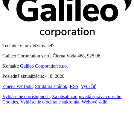
Technický prevádzkovateľ:
Galileo Corporation s.r.o., Čierna Voda 468, 925 06
Kontakt:
Galileo Corporation s.r.o.
Posledná aktualizácia: 4. 8. 2026
Zmena vzhľadu
,
Štruktúra stránok
,
RSS
,
Vytlačiť
Vyhlásenie o prístupnosti
,
Za obsah zodpovedá správca obsahu
,
Cookies
,
Vyhlásenie o ochrane súkromia
,
Webové sídlo