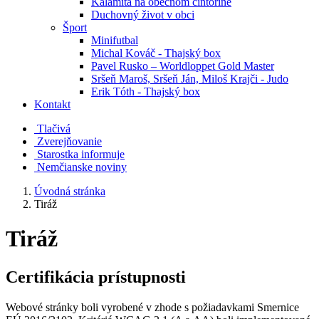
Kalamita na obecnom cintoríne
Duchovný život v obci
Šport
Minifutbal
Michal Kováč - Thajský box
Pavel Rusko – Worldloppet Gold Master
Sršeň Maroš, Sršeň Ján, Miloš Krajči - Judo
Erik Tóth - Thajský box
Kontakt
Tlačivá
Zverejňovanie
Starostka informuje
Nemčianske noviny
Úvodná stránka
Tiráž
Tiráž
Certifikácia prístupnosti
Webové stránky boli vyrobené v zhode s požiadavkami Smernice