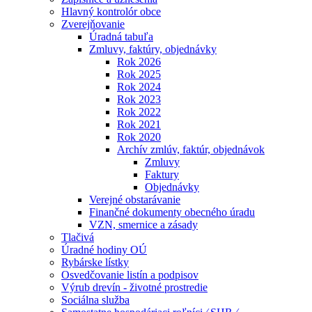
Hlavný kontrolór obce
Zverejňovanie
Úradná tabuľa
Zmluvy, faktúry, objednávky
Rok 2026
Rok 2025
Rok 2024
Rok 2023
Rok 2022
Rok 2021
Rok 2020
Archív zmlúv, faktúr, objednávok
Zmluvy
Faktury
Objednávky
Verejné obstarávanie
Finančné dokumenty obecného úradu
VZN, smernice a zásady
Tlačivá
Úradné hodiny OÚ
Rybárske lístky
Osvedčovanie listín a podpisov
Výrub drevín - životné prostredie
Sociálna služba