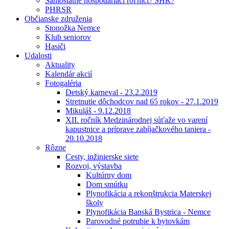
Samostatne hospodáriaci roľníci ⁄ SHR ⁄
PHRSR
Občianske združenia
Stonožka Nemce
Klub seniorov
Hasiči
Udalosti
Aktuality
Kalendár akcií
Fotogaléria
Detský karneval - 23.2.2019
Stretnutie dôchodcov nad 65 rokov - 27.1.2019
Mikuláš - 9.12.2018
XII. ročník Medzinárodnej súťaže vo varení
kapustnice a príprave zabíjačkového taniera -
20.10.2018
Rôzne
Cesty, inžinierske siete
Rozvoj, výstavba
Kultúrny dom
Dom smútku
Plynofikácia a rekonštrukcia Materskej
školy
Plynofikácia Banská Bystrica - Nemce
Parovodné potrubie k bytovkám