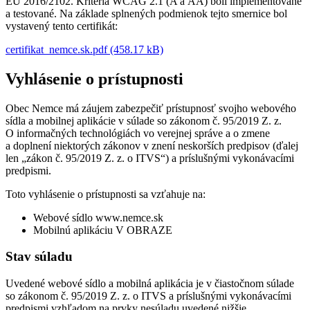
EÚ 2016/2102. Kritériá WCAG 2.1 (A a AA) boli implementované
a testované. Na základe splnených podmienok tejto smernice bol
vystavený tento certifikát:
certifikat_nemce.sk.pdf (458.17 kB)
Vyhlásenie o prístupnosti
Obec Nemce má záujem zabezpečiť prístupnosť svojho webového
sídla a mobilnej aplikácie v súlade so zákonom č. 95/2019 Z. z.
O informačných technológiách vo verejnej správe a o zmene
a doplnení niektorých zákonov v znení neskorších predpisov (ďalej
len „zákon č. 95/2019 Z. z. o ITVS“) a príslušnými vykonávacími
predpismi.
Toto vyhlásenie o prístupnosti sa vzťahuje na:
Webové sídlo www.nemce.sk
Mobilnú aplikáciu V OBRAZE
Stav súladu
Uvedené webové sídlo a mobilná aplikácia je v čiastočnom súlade
so zákonom č. 95/2019 Z. z. o ITVS a príslušnými vykonávacími
predpismi vzhľadom na prvky nesúladu uvedené nižšie.