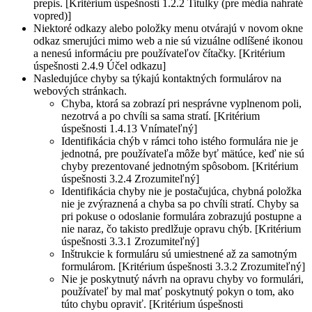
prepis. [Kritérium úspešnosti 1.2.2 Titulky (pre média nahraté
vopred)]
Niektoré odkazy alebo položky menu otvárajú v novom okne
odkaz smerujúci mimo web a nie sú vizuálne odlíšené ikonou
a nenesú informáciu pre používateľov čítačky. [Kritérium
úspešnosti 2.4.9 Účel odkazu]
Nasledujúce chyby sa týkajú kontaktných formulárov na
webových stránkach.
Chyba, ktorá sa zobrazí pri nesprávne vyplnenom poli,
nezotrvá a po chvíli sa sama stratí. [Kritérium
úspešnosti 1.4.13 Vnímateľný]
Identifikácia chýb v rámci toho istého formulára nie je
jednotná, pre používateľa môže byť mätúce, keď nie sú
chyby prezentované jednotným spôsobom. [Kritérium
úspešnosti 3.2.4 Zrozumiteľný]
Identifikácia chyby nie je postačujúca, chybná položka
nie je zvýraznená a chyba sa po chvíli stratí. Chyby sa
pri pokuse o odoslanie formulára zobrazujú postupne a
nie naraz, čo takisto predlžuje opravu chýb. [Kritérium
úspešnosti 3.3.1 Zrozumiteľný]
Inštrukcie k formuláru sú umiestnené až za samotným
formulárom. [Kritérium úspešnosti 3.3.2 Zrozumiteľný]
Nie je poskytnutý návrh na opravu chyby vo formulári,
používateľ by mal mať poskytnutý pokyn o tom, ako
túto chybu opraviť. [Kritérium úspešnosti