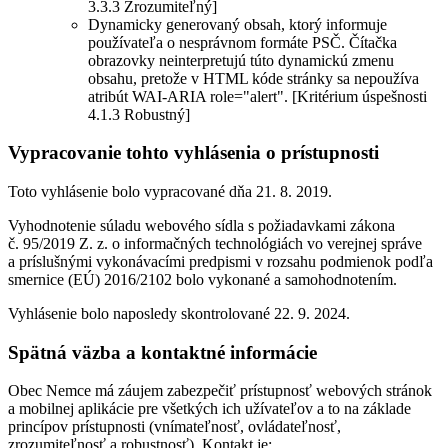
3.3.3 Zrozumiteľný]
Dynamicky generovaný obsah, ktorý informuje
používateľa o nesprávnom formáte PSČ. Čítačka
obrazovky neinterpretujú túto dynamickú zmenu
obsahu, pretože v HTML kóde stránky sa nepoužíva
atribút WAI-ARIA role="alert". [Kritérium úspešnosti
4.1.3 Robustný]
Vypracovanie tohto vyhlásenia o prístupnosti
Toto vyhlásenie bolo vypracované dňa 21. 8. 2019.
Vyhodnotenie súladu webového sídla s požiadavkami zákona
č. 95/2019 Z. z. o informačných technológiách vo verejnej správe
a príslušnými vykonávacími predpismi v rozsahu podmienok podľa
smernice (EÚ) 2016/2102 bolo vykonané a samohodnotením.
Vyhlásenie bolo naposledy skontrolované 22. 9. 2024.
Spätná väzba a kontaktné informácie
Obec Nemce má záujem zabezpečiť prístupnosť webových stránok
a mobilnej aplikácie pre všetkých ich užívateľov a to na základe
princípov prístupnosti (vnímateľnosť, ovládateľnosť,
zrozumiteľnosť a robustnosť). Kontakt je: