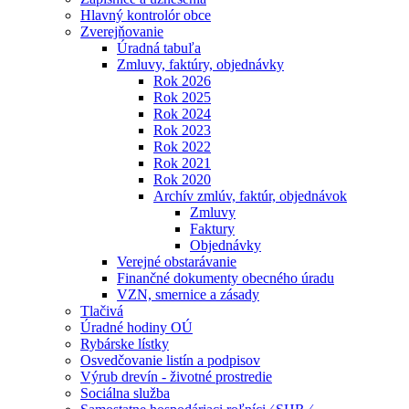
Hlavný kontrolór obce
Zverejňovanie
Úradná tabuľa
Zmluvy, faktúry, objednávky
Rok 2026
Rok 2025
Rok 2024
Rok 2023
Rok 2022
Rok 2021
Rok 2020
Archív zmlúv, faktúr, objednávok
Zmluvy
Faktury
Objednávky
Verejné obstarávanie
Finančné dokumenty obecného úradu
VZN, smernice a zásady
Tlačivá
Úradné hodiny OÚ
Rybárske lístky
Osvedčovanie listín a podpisov
Výrub drevín - životné prostredie
Sociálna služba