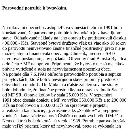
Parovodné potrubie k bytovkám.
Na rokovaní obecného zastupiteľstva v mesiaci február 1991 bolo
konštatované, že parovodné potrubie k bytovkám je v havarijnom
stave. Odhadované náklady na jeho opravu by predstavovali čiastku
400.000,- Kčs. Stavebné bytové družstvo však už viac ako 10 rokov
do parovodu neinvestovalo žiadne finančné prostriedky, preto nie je
možné, aby to financovala obec. Ing. Chmelík, predseda SBD
navrhoval poslancom, aby požiadali Obvodný úrad Banská Bystrica
o dotáciu z MF na opravu. Pripomenul, že bytovky nie sú majetko-
právne vyriešené a stoja na nevyvlastnenom pozemku obce.
Na porade dňa 7.6.1991 ohľadne parovodného potrubia a septiku
pri bytovkách, ktoré boli v havarijnom stave prítomný prednosta
Obvodného úradu JUDr. Múkera a ďalšie zainteresované strany
bolo dohodnuté, že finančné prostriedky na opravu sa budú žiadať
od MF SR. Oprava kotlov by stála 25.000 Kčs. V septembri
1991 obec dostala dotáciu z MF vo výške 350.000 Kčs a to 200.000
Kčs na horúcovod a 150.000 Kčs na spracovanie projektu
a realizáciu kanalizácie, t.j. zrušenie 2 ks „Septikov“ a prepojenie
vonkajšej kanalizácie na novú Čističku odpadových vôd DMP š.p.
Nemce, ktorá bola dokončená v roku 1988. Potrubie parovodu však
malo veľký priemer, ktorý už nevyhovoval, preto sa vykonala len