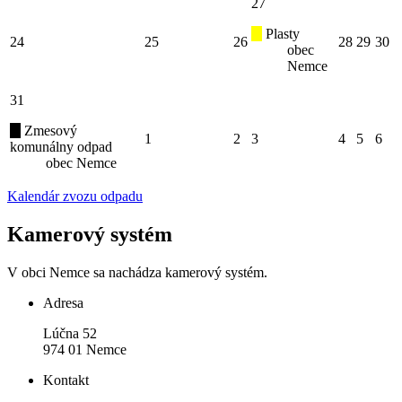
27
Plasty
24
25
26
28
29
30
obec
Nemce
31
Zmesový
1
2
3
4
5
6
komunálny odpad
obec Nemce
Kalendár zvozu odpadu
Kamerový systém
V obci Nemce sa nachádza kamerový systém.
Adresa
Lúčna 52
974 01 Nemce
Kontakt