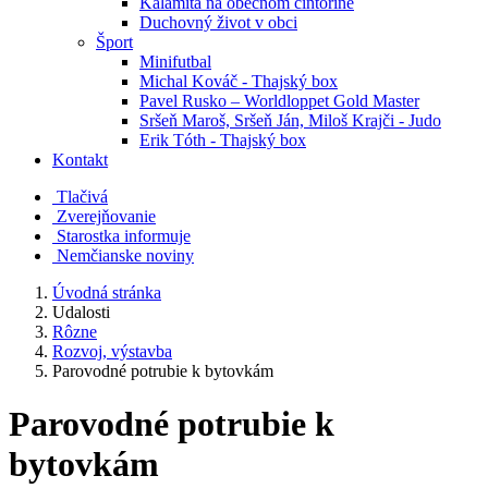
Kalamita na obecnom cintoríne
Duchovný život v obci
Šport
Minifutbal
Michal Kováč - Thajský box
Pavel Rusko – Worldloppet Gold Master
Sršeň Maroš, Sršeň Ján, Miloš Krajči - Judo
Erik Tóth - Thajský box
Kontakt
Tlačivá
Zverejňovanie
Starostka informuje
Nemčianske noviny
Úvodná stránka
Udalosti
Rôzne
Rozvoj, výstavba
Parovodné potrubie k bytovkám
Parovodné potrubie k
bytovkám