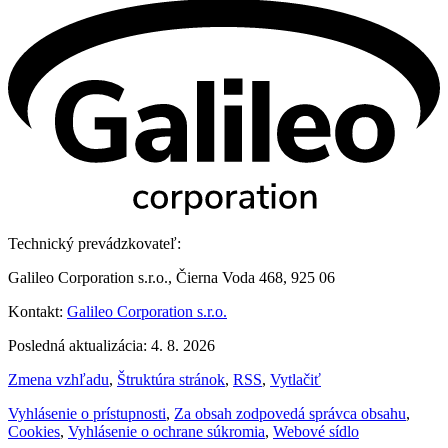
Technický prevádzkovateľ:
Galileo Corporation s.r.o., Čierna Voda 468, 925 06
Kontakt:
Galileo Corporation s.r.o.
Posledná aktualizácia: 4. 8. 2026
Zmena vzhľadu
,
Štruktúra stránok
,
RSS
,
Vytlačiť
Vyhlásenie o prístupnosti
,
Za obsah zodpovedá správca obsahu
,
Cookies
,
Vyhlásenie o ochrane súkromia
,
Webové sídlo