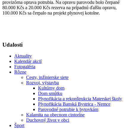
provizórna oprava potrubia. Na opravu parovodu bolo čerpané
80.000 Kčs a 20.000 Kčs rezerva na prípadnú ďalšiu opravu,
100.000 Kčs sa čerpalo na projekt plynovej kotolne.
Udalosti
Aktuality
Kalendár akcií
Fotogaléria
Rôzne
Cesty, inžinierske siete
Rozvoj, výstavba
Kultúrny dom
Dom smútku
Plynofikácia a rekonštrukcia Materskej školy
Plynofikácia Banská Bystrica - Nemce
Parovodné potrubie k bytovkám
Kalamita na obecnom cintoríne
Duchovný život v obci
Šport