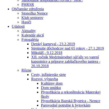
Samostatne hospodáriaci roľníci ⁄ SHR ⁄
PHRSR
Občianske združenia
Stonožka Nemce
Klub seniorov
Hasiči
Udalosti
Aktuality
Kalendár akcií
Fotogaléria
Detský karneval - 23.2.2019
Stretnutie dôchodcov nad 65 rokov - 27.1.2019
Mikuláš - 9.12.2018
XII. ročník Medzinárodnej súťaže vo varení
kapustnice a príprave zabíjačkového taniera -
20.10.2018
Rôzne
Cesty, inžinierske siete
Rozvoj, výstavba
Kultúrny dom
Dom smútku
Plynofikácia a rekonštrukcia Materskej
školy
Plynofikácia Banská Bystrica - Nemce
Parovodné potrubie k bytovkám