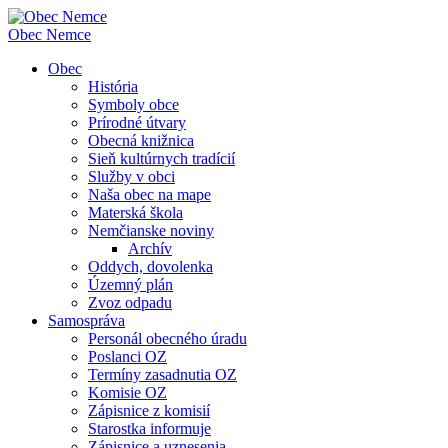
Obec
Nemce
Obec
História
Symboly obce
Prírodné útvary
Obecná knižnica
Sieň kultúrnych tradícií
Služby v obci
Naša obec na mape
Materská škola
Nemčianske noviny
Archív
Oddych, dovolenka
Územný plán
Zvoz odpadu
Samospráva
Personál obecného úradu
Poslanci OZ
Termíny zasadnutia OZ
Komisie OZ
Zápisnice z komisií
Starostka informuje
Zápisnice a uznesenia