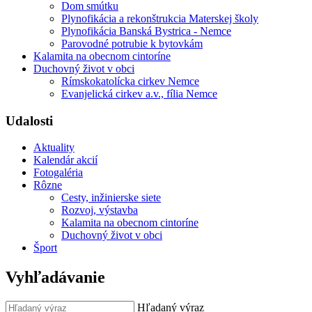
Dom smútku
Plynofikácia a rekonštrukcia Materskej školy
Plynofikácia Banská Bystrica - Nemce
Parovodné potrubie k bytovkám
Kalamita na obecnom cintoríne
Duchovný život v obci
Rímskokatolícka cirkev Nemce
Evanjelická cirkev a.v., fília Nemce
Udalosti
Aktuality
Kalendár akcií
Fotogaléria
Rôzne
Cesty, inžinierske siete
Rozvoj, výstavba
Kalamita na obecnom cintoríne
Duchovný život v obci
Šport
Vyhľadávanie
Hľadaný výraz