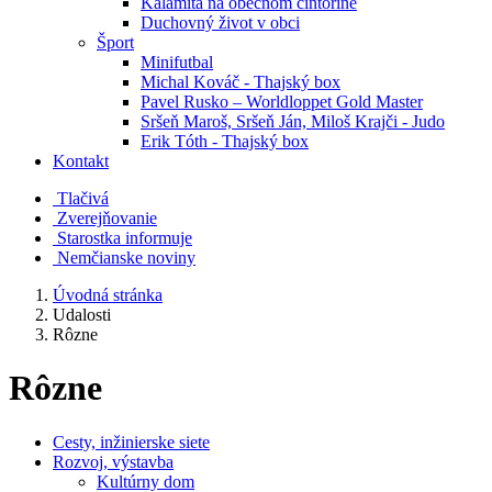
Kalamita na obecnom cintoríne
Duchovný život v obci
Šport
Minifutbal
Michal Kováč - Thajský box
Pavel Rusko – Worldloppet Gold Master
Sršeň Maroš, Sršeň Ján, Miloš Krajči - Judo
Erik Tóth - Thajský box
Kontakt
Tlačivá
Zverejňovanie
Starostka informuje
Nemčianske noviny
Úvodná stránka
Udalosti
Rôzne
Rôzne
Cesty, inžinierske siete
Rozvoj, výstavba
Kultúrny dom