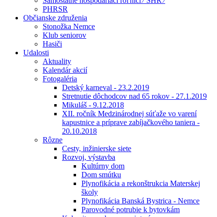
Samostatne hospodáriaci roľníci ⁄ SHR ⁄
PHRSR
Občianske združenia
Stonožka Nemce
Klub seniorov
Hasiči
Udalosti
Aktuality
Kalendár akcií
Fotogaléria
Detský karneval - 23.2.2019
Stretnutie dôchodcov nad 65 rokov - 27.1.2019
Mikuláš - 9.12.2018
XII. ročník Medzinárodnej súťaže vo varení
kapustnice a príprave zabíjačkového taniera -
20.10.2018
Rôzne
Cesty, inžinierske siete
Rozvoj, výstavba
Kultúrny dom
Dom smútku
Plynofikácia a rekonštrukcia Materskej
školy
Plynofikácia Banská Bystrica - Nemce
Parovodné potrubie k bytovkám