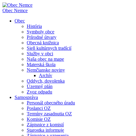
Obec
Nemce
Obec
História
Symboly obce
Prírodné útvary
Obecná knižnica
Sieň kultúrnych tradícií
Služby v obci
Naša obec na mape
Materská škola
Nemčianske noviny
Archív
Oddych, dovolenka
Územný plán
Zvoz odpadu
Samospráva
Personál obecného úradu
Poslanci OZ
Termíny zasadnutia OZ
Komisie OZ
Zápisnice z komisií
Starostka informuje
Zápisnice a uznesenia