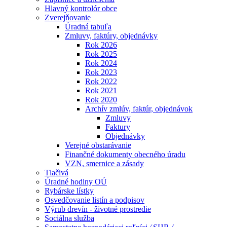
Hlavný kontrolór obce
Zverejňovanie
Úradná tabuľa
Zmluvy, faktúry, objednávky
Rok 2026
Rok 2025
Rok 2024
Rok 2023
Rok 2022
Rok 2021
Rok 2020
Archív zmlúv, faktúr, objednávok
Zmluvy
Faktury
Objednávky
Verejné obstarávanie
Finančné dokumenty obecného úradu
VZN, smernice a zásady
Tlačivá
Úradné hodiny OÚ
Rybárske lístky
Osvedčovanie listín a podpisov
Výrub drevín - životné prostredie
Sociálna služba