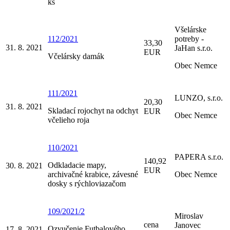
ks
Všelárske
112/2021
potreby -
33,30
31. 8. 2021
JaHan s.r.o.
EUR
Včelársky damák
Obec Nemce
111/2021
LUNZO, s.r.o.
20,30
31. 8. 2021
Skladací rojochyt na odchyt
EUR
Obec Nemce
včelieho roja
110/2021
PAPERA s.r.o.
140,92
Odkladacie mapy,
30. 8. 2021
EUR
archivačné krabice, závesné
Obec Nemce
dosky s rýchloviazačom
109/2021/2
Miroslav
cena
Janovec
Ozvučenie Futbalového
17. 8. 2021