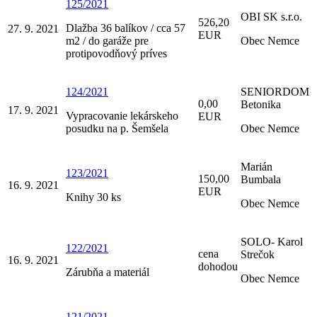
125/2021
OBI SK s.r.o.
526,20
Dlažba 36 balíkov / cca 57
27. 9. 2021
EUR
m2 / do garáže pre
Obec Nemce
protipovodňový príves
124/2021
SENIORDOM
0,00
Betonika
17. 9. 2021
Vypracovanie lekárskeho
EUR
posudku na p. Šemšela
Obec Nemce
Marián
123/2021
150,00
Bumbala
16. 9. 2021
EUR
Knihy 30 ks
Obec Nemce
SOLO- Karol
122/2021
cena
Strečok
16. 9. 2021
dohodou
Zárubňa a materiál
Obec Nemce
121/2021