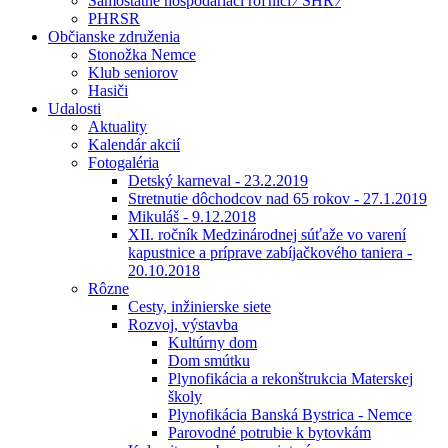
Samostatne hospodáriaci roľníci ⁄ SHR ⁄
PHRSR
Občianske združenia
Stonožka Nemce
Klub seniorov
Hasiči
Udalosti
Aktuality
Kalendár akcií
Fotogaléria
Detský karneval - 23.2.2019
Stretnutie dôchodcov nad 65 rokov - 27.1.2019
Mikuláš - 9.12.2018
XII. ročník Medzinárodnej súťaže vo varení
kapustnice a príprave zabíjačkového taniera -
20.10.2018
Rôzne
Cesty, inžinierske siete
Rozvoj, výstavba
Kultúrny dom
Dom smútku
Plynofikácia a rekonštrukcia Materskej
školy
Plynofikácia Banská Bystrica - Nemce
Parovodné potrubie k bytovkám