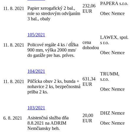
PAPERA s.r.o.
232,06
Papier xerogafický 2 bal.,
11. 8. 2021
EUR
role so stredovým odvíjaním
Obec Nemce
3 bal., obaly
105/2021
LAWEX, spol.
cena
s r.o.
Policové regále 4 ks / dĺžka
11. 8. 2021
dohodou
900 mm, výška 2000 mm/
Obec Nemce
do garáže pre has. príves.
104/2021
TRUMM,
631,34
s.r.o.
Pilčícka obuv 2 ks, bunda +
11. 8. 2021
EUR
nohavice 2 ks, bezpečnostná
Obec Nemce
prilba 2 ks.
103/2021
DHZ Nemce
20,00
Asistenčná služba dňa
6. 8. 2021
EUR
8.8.2021 na ADRIM
Obec Nemce
Nemčiansky beh.