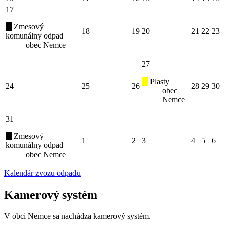
17
Zmesový
18
19
20
21
22
23
komunálny odpad
obec Nemce
27
Plasty
24
25
26
28
29
30
obec
Nemce
31
Zmesový
1
2
3
4
5
6
komunálny odpad
obec Nemce
Kalendár zvozu odpadu
Kamerový systém
V obci Nemce sa nachádza kamerový systém.