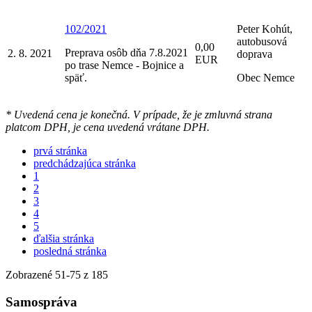
102/2021
Peter Kohút,
autobusová
0,00
Preprava osôb dňa 7.8.2021
2. 8. 2021
doprava
EUR
po trase Nemce - Bojnice a
späť.
Obec Nemce
* Uvedená cena je konečná. V prípade, že je zmluvná strana
platcom DPH, je cena uvedená vrátane DPH.
prvá stránka
predchádzajúca stránka
1
2
3
4
5
ďalšia stránka
posledná stránka
Zobrazené
51
-
75
z 185
Samospráva