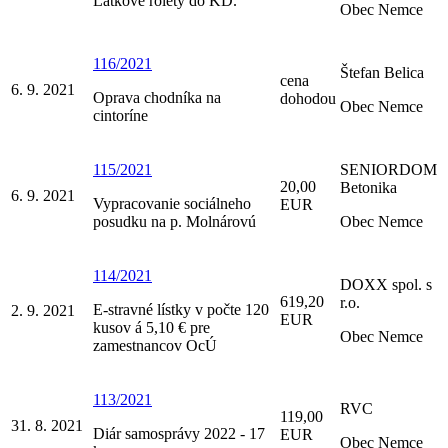
Látkové rolety do KD.
Obec Nemce
116/2021
Štefan Belica
cena
6. 9. 2021
Oprava chodníka na
dohodou
Obec Nemce
cintoríne
115/2021
SENIORDOM
20,00
Betonika
6. 9. 2021
Vypracovanie sociálneho
EUR
posudku na p. Molnárovú
Obec Nemce
114/2021
DOXX spol. s
619,20
r.o.
E-stravné lístky v počte 120
2. 9. 2021
EUR
kusov á 5,10 € pre
Obec Nemce
zamestnancov OcÚ
113/2021
RVC
119,00
31. 8. 2021
Diár samosprávy 2022 - 17
EUR
Obec Nemce