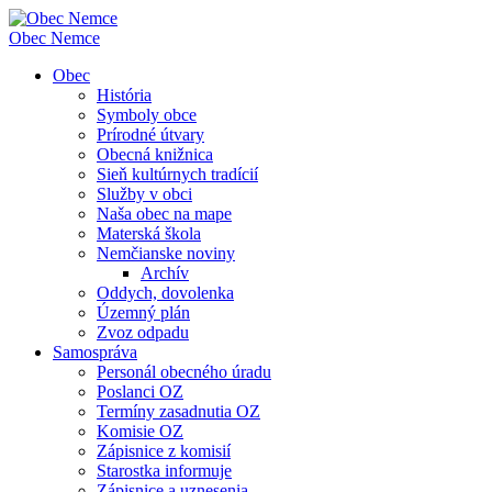
Obec
Nemce
Obec
História
Symboly obce
Prírodné útvary
Obecná knižnica
Sieň kultúrnych tradícií
Služby v obci
Naša obec na mape
Materská škola
Nemčianske noviny
Archív
Oddych, dovolenka
Územný plán
Zvoz odpadu
Samospráva
Personál obecného úradu
Poslanci OZ
Termíny zasadnutia OZ
Komisie OZ
Zápisnice z komisií
Starostka informuje
Zápisnice a uznesenia