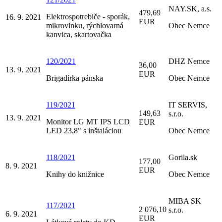
NAY.SK, a.s.
479,69
Elektrospotrebiče - sporák,
16. 9. 2021
EUR
mikrovlnku, rýchlovarná
Obec Nemce
kanvica, skartovačka
120/2021
DHZ Nemce
36,00
13. 9. 2021
EUR
Brigadírka pánska
Obec Nemce
119/2021
IT SERVIS,
149,63
s.r.o.
13. 9. 2021
Monitor LG MT IPS LCD
EUR
LED 23,8" s inštaláciou
Obec Nemce
118/2021
Gorila.sk
177,00
8. 9. 2021
EUR
Knihy do knižnice
Obec Nemce
MIBA SK
117/2021
2 076,10
s.r.o.
6. 9. 2021
EUR