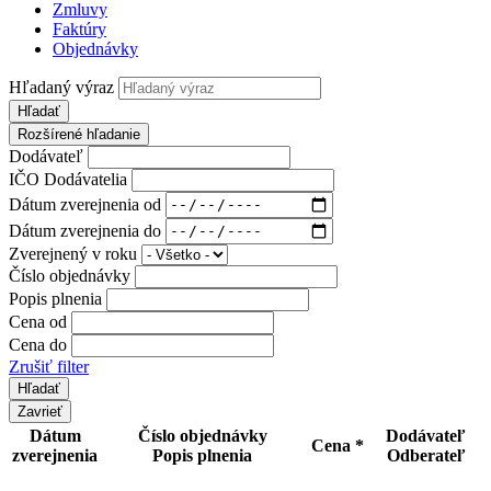
Zmluvy
Faktúry
Objednávky
Hľadaný výraz
Hľadať
Rozšírené hľadanie
Dodávateľ
IČO Dodávatelia
Dátum zverejnenia od
Dátum zverejnenia do
Zverejnený v roku
Číslo objednávky
Popis plnenia
Cena od
Cena do
Zrušiť filter
Zavrieť
Dátum
Číslo objednávky
Dodávateľ
Cena *
zverejnenia
Popis plnenia
Odberateľ