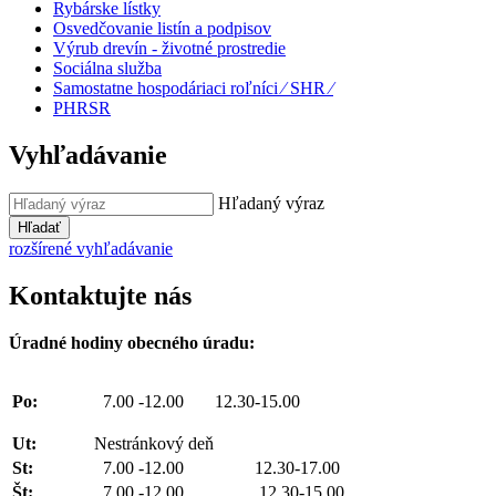
Rybárske lístky
Osvedčovanie listín a podpisov
Výrub drevín - životné prostredie
Sociálna služba
Samostatne hospodáriaci roľníci ⁄ SHR ⁄
PHRSR
Vyhľadávanie
Hľadaný výraz
Hľadať
rozšírené vyhľadávanie
Kontaktujte nás
Úradné hodiny obecného úradu:
Po:
7.00 -12.00 12.30-15.00
Ut:
Nestránkový deň
St:
7.00 -12.00 12.30-17.00
Št:
7.00 -12.00 12.30-15.00