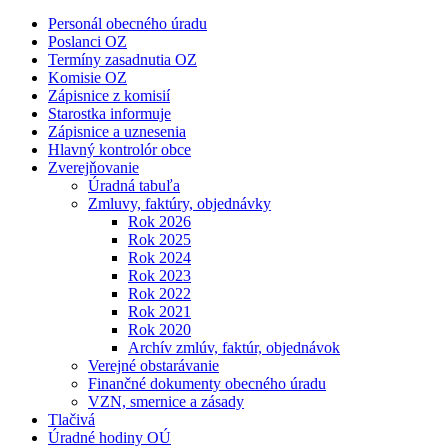
Personál obecného úradu
Poslanci OZ
Termíny zasadnutia OZ
Komisie OZ
Zápisnice z komisií
Starostka informuje
Zápisnice a uznesenia
Hlavný kontrolór obce
Zverejňovanie
Úradná tabuľa
Zmluvy, faktúry, objednávky
Rok 2026
Rok 2025
Rok 2024
Rok 2023
Rok 2022
Rok 2021
Rok 2020
Archív zmlúv, faktúr, objednávok
Verejné obstarávanie
Finančné dokumenty obecného úradu
VZN, smernice a zásady
Tlačivá
Úradné hodiny OÚ