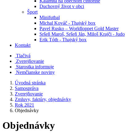
Kalamita na obecnom cintoríne
Duchovný život v obci
Šport
Minifutbal
Michal Kováč - Thajský box
Pavel Rusko – Worldloppet Gold Master
Sršeň Maroš, Sršeň Ján, Miloš Krajči - Judo
Erik Tóth - Thajský box
Kontakt
Tlačivá
Zverejňovanie
Starostka informuje
Nemčianske noviny
Úvodná stránka
Samospráva
Zverejňovanie
Zmluvy, faktúry, objednávky
Rok 2021
Objednávky
Objednávky