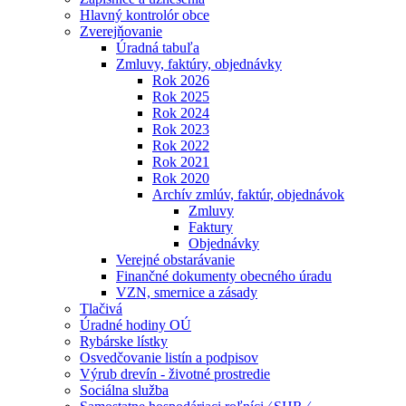
Hlavný kontrolór obce
Zverejňovanie
Úradná tabuľa
Zmluvy, faktúry, objednávky
Rok 2026
Rok 2025
Rok 2024
Rok 2023
Rok 2022
Rok 2021
Rok 2020
Archív zmlúv, faktúr, objednávok
Zmluvy
Faktury
Objednávky
Verejné obstarávanie
Finančné dokumenty obecného úradu
VZN, smernice a zásady
Tlačivá
Úradné hodiny OÚ
Rybárske lístky
Osvedčovanie listín a podpisov
Výrub drevín - životné prostredie
Sociálna služba