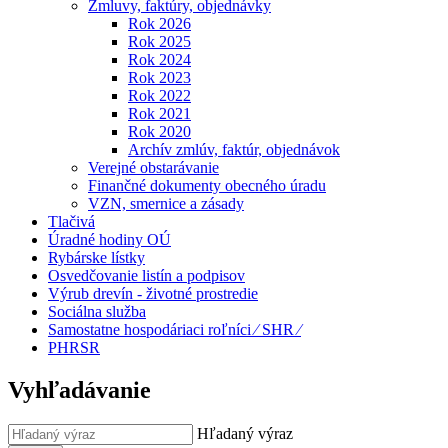
Zmluvy, faktúry, objednávky
Rok 2026
Rok 2025
Rok 2024
Rok 2023
Rok 2022
Rok 2021
Rok 2020
Archív zmlúv, faktúr, objednávok
Verejné obstarávanie
Finančné dokumenty obecného úradu
VZN, smernice a zásady
Tlačivá
Úradné hodiny OÚ
Rybárske lístky
Osvedčovanie listín a podpisov
Výrub drevín - životné prostredie
Sociálna služba
Samostatne hospodáriaci roľníci ⁄ SHR ⁄
PHRSR
Vyhľadávanie
Hľadaný výraz