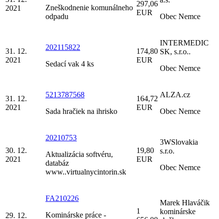
297,06
Zneškodnenie komunálneho
2021
EUR
odpadu
Obec Nemce
INTERMEDIC
202115822
31. 12.
174,80
SK, s.r.o..
2021
EUR
Sedací vak 4 ks
Obec Nemce
5213787568
ALZA.cz
31. 12.
164,72
2021
EUR
Sada hračiek na ihrisko
Obec Nemce
20210753
3WSlovakia
30. 12.
19,80
s.r.o.
Aktualizácia softvéru,
2021
EUR
databáz
Obec Nemce
www..virtualnycintorin.sk
FA210226
Marek Hlaváčik
1
kominárske
Kominárske práce -
29. 12.