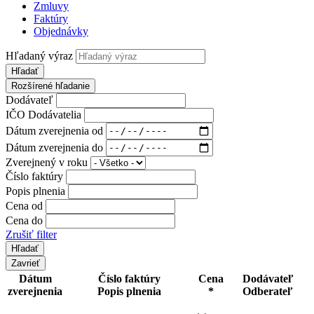
Zmluvy
Faktúry
Objednávky
Hľadaný výraz
Hľadať
Rozšírené hľadanie
Dodávateľ
IČO Dodávatelia
Dátum zverejnenia od
Dátum zverejnenia do
Zverejnený v roku
Číslo faktúry
Popis plnenia
Cena od
Cena do
Zrušiť filter
Zavrieť
Dátum
Číslo faktúry
Cena
Dodávateľ
zverejnenia
Popis plnenia
*
Odberateľ