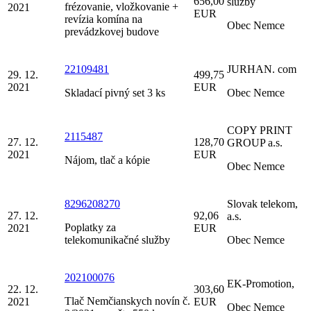
656,00
služby
frézovanie, vložkovanie +
2021
EUR
revízia komína na
Obec Nemce
prevádzkovej budove
22109481
JURHAN. com
29. 12.
499,75
2021
EUR
Skladací pivný set 3 ks
Obec Nemce
COPY PRINT
2115487
27. 12.
128,70
GROUP a.s.
2021
EUR
Nájom, tlač a kópie
Obec Nemce
8296208270
Slovak telekom,
27. 12.
92,06
a.s.
Poplatky za
2021
EUR
telekomunikačné služby
Obec Nemce
202100076
EK-Promotion,
22. 12.
303,60
Tlač Nemčianskych novín č.
2021
EUR
Obec Nemce