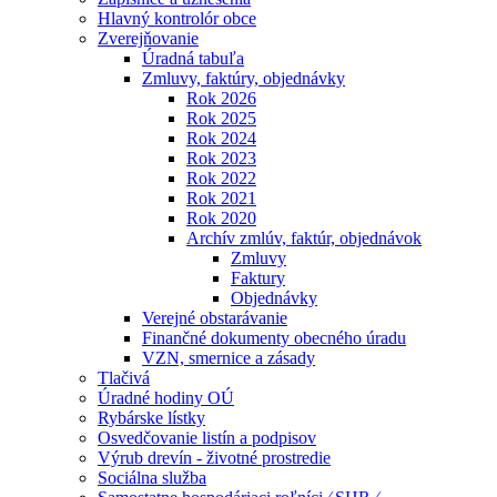
Hlavný kontrolór obce
Zverejňovanie
Úradná tabuľa
Zmluvy, faktúry, objednávky
Rok 2026
Rok 2025
Rok 2024
Rok 2023
Rok 2022
Rok 2021
Rok 2020
Archív zmlúv, faktúr, objednávok
Zmluvy
Faktury
Objednávky
Verejné obstarávanie
Finančné dokumenty obecného úradu
VZN, smernice a zásady
Tlačivá
Úradné hodiny OÚ
Rybárske lístky
Osvedčovanie listín a podpisov
Výrub drevín - životné prostredie
Sociálna služba