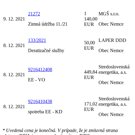
1
21272
MGŠ s.r.o.
9. 12. 2021
140,00
Zimná údržba 11./21
Obec Nemce
EUR
133/2021
LAPER DDD
50,00
8. 12. 2021
EUR
Deratizačné služby
Obec Nemce
Stredoslovenská
9216412408
449,84
energetika, a.s.
8. 12. 2021
EUR
EE - VO
Obec Nemce
Stredoslovenská
9216410438
171,02
energetika, a.s.
8. 12. 2021
EUR
spotreba EE - KD
Obec Nemce
* Uvedená cena je konečná. V prípade, že je zmluvná strana