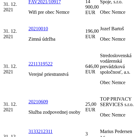
14
FAV2021/10917
Spoje, s.r.o.
31. 12.
900,00
2021
Wifi pre obec Nemce
Obec Nemce
EUR
20210010
Jozef Bartoš
31. 12.
196,00
2021
EUR
Zimná údržba
Obec Nemce
Stredoslovenská
vodárenská
2211319522
31. 12.
646,00
prevádzková
2021
EUR
spoločnosť, a.s.
Verejné priestranstvá
Obec Nemce
TOP PRIVACY
20210609
31. 12.
25,00
SERVICES s.r.o.
2021
EUR
Služba zodpovednej osoby
Obec Nemce
3133212311
Marius Pedersen
3
31. 12.
a.s.