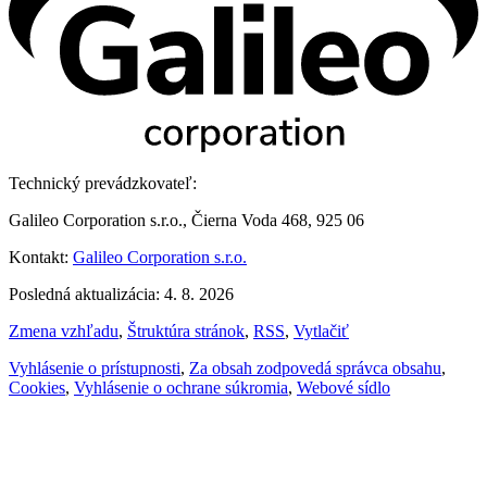
Technický prevádzkovateľ:
Galileo Corporation s.r.o., Čierna Voda 468, 925 06
Kontakt:
Galileo Corporation s.r.o.
Posledná aktualizácia: 4. 8. 2026
Zmena vzhľadu
,
Štruktúra stránok
,
RSS
,
Vytlačiť
Vyhlásenie o prístupnosti
,
Za obsah zodpovedá správca obsahu
,
Cookies
,
Vyhlásenie o ochrane súkromia
,
Webové sídlo