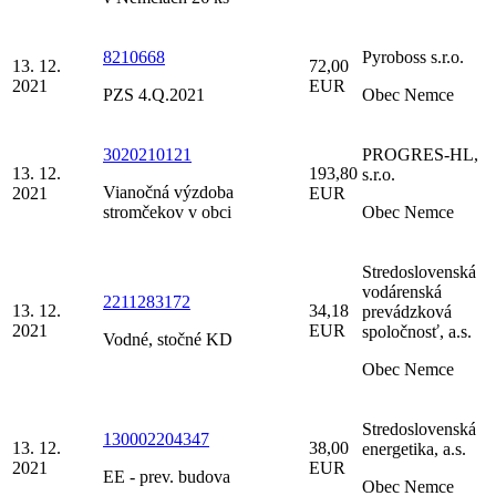
8210668
Pyroboss s.r.o.
13. 12.
72,00
2021
EUR
PZS 4.Q.2021
Obec Nemce
3020210121
PROGRES-HL,
13. 12.
193,80
s.r.o.
Vianočná výzdoba
2021
EUR
stromčekov v obci
Obec Nemce
Stredoslovenská
vodárenská
2211283172
13. 12.
34,18
prevádzková
2021
EUR
spoločnosť, a.s.
Vodné, stočné KD
Obec Nemce
Stredoslovenská
130002204347
13. 12.
38,00
energetika, a.s.
2021
EUR
EE - prev. budova
Obec Nemce