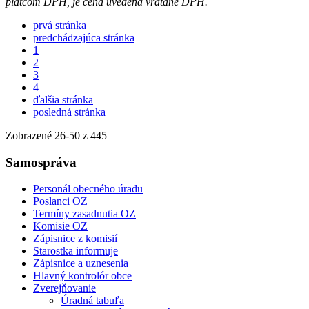
platcom DPH, je cena uvedená vrátane DPH.
prvá stránka
predchádzajúca stránka
1
2
3
4
ďalšia stránka
posledná stránka
Zobrazené
26
-
50
z 445
Samospráva
Personál obecného úradu
Poslanci OZ
Termíny zasadnutia OZ
Komisie OZ
Zápisnice z komisií
Starostka informuje
Zápisnice a uznesenia
Hlavný kontrolór obce
Zverejňovanie
Úradná tabuľa