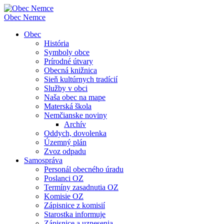
Obec
Nemce
Obec
História
Symboly obce
Prírodné útvary
Obecná knižnica
Sieň kultúrnych tradícií
Služby v obci
Naša obec na mape
Materská škola
Nemčianske noviny
Archív
Oddych, dovolenka
Územný plán
Zvoz odpadu
Samospráva
Personál obecného úradu
Poslanci OZ
Termíny zasadnutia OZ
Komisie OZ
Zápisnice z komisií
Starostka informuje
Zápisnice a uznesenia