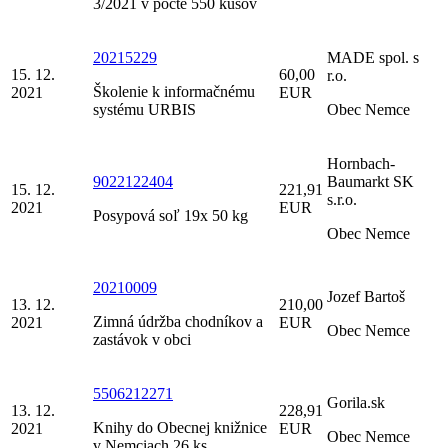
3/2021 v počte 550 kusov
20215229
MADE spol. s
15. 12.
60,00
r.o.
Školenie k informačnému
2021
EUR
systému URBIS
Obec Nemce
Hornbach-
9022122404
Baumarkt SK
15. 12.
221,91
s.r.o.
2021
EUR
Posypová soľ 19x 50 kg
Obec Nemce
20210009
Jozef Bartoš
13. 12.
210,00
Zimná údržba chodníkov a
2021
EUR
Obec Nemce
zastávok v obci
5506212271
Gorila.sk
13. 12.
228,91
Knihy do Obecnej knižnice
2021
EUR
Obec Nemce
v Nemciach 26 ks