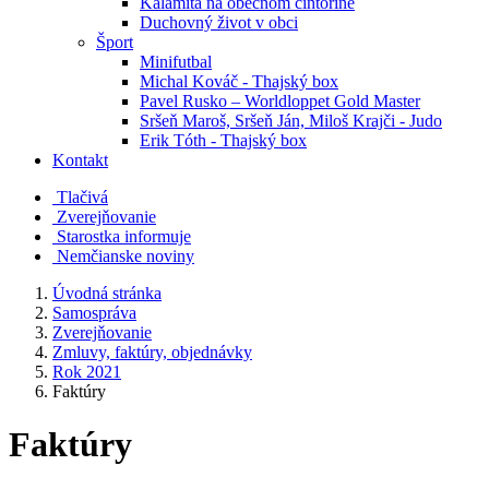
Kalamita na obecnom cintoríne
Duchovný život v obci
Šport
Minifutbal
Michal Kováč - Thajský box
Pavel Rusko – Worldloppet Gold Master
Sršeň Maroš, Sršeň Ján, Miloš Krajči - Judo
Erik Tóth - Thajský box
Kontakt
Tlačivá
Zverejňovanie
Starostka informuje
Nemčianske noviny
Úvodná stránka
Samospráva
Zverejňovanie
Zmluvy, faktúry, objednávky
Rok 2021
Faktúry
Faktúry