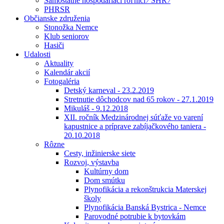
Samostatne hospodáriaci roľníci ⁄ SHR ⁄
PHRSR
Občianske združenia
Stonožka Nemce
Klub seniorov
Hasiči
Udalosti
Aktuality
Kalendár akcií
Fotogaléria
Detský karneval - 23.2.2019
Stretnutie dôchodcov nad 65 rokov - 27.1.2019
Mikuláš - 9.12.2018
XII. ročník Medzinárodnej súťaže vo varení
kapustnice a príprave zabíjačkového taniera -
20.10.2018
Rôzne
Cesty, inžinierske siete
Rozvoj, výstavba
Kultúrny dom
Dom smútku
Plynofikácia a rekonštrukcia Materskej
školy
Plynofikácia Banská Bystrica - Nemce
Parovodné potrubie k bytovkám