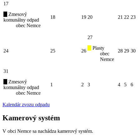
17
Zmesový
18
19
20
21
22
23
komunálny odpad
obec Nemce
27
Plasty
24
25
26
28
29
30
obec
Nemce
31
Zmesový
1
2
3
4
5
6
komunálny odpad
obec Nemce
Kalendár zvozu odpadu
Kamerový systém
V obci Nemce sa nachádza kamerový systém.