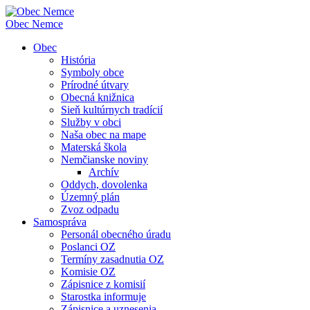
Obec
Nemce
Obec
História
Symboly obce
Prírodné útvary
Obecná knižnica
Sieň kultúrnych tradícií
Služby v obci
Naša obec na mape
Materská škola
Nemčianske noviny
Archív
Oddych, dovolenka
Územný plán
Zvoz odpadu
Samospráva
Personál obecného úradu
Poslanci OZ
Termíny zasadnutia OZ
Komisie OZ
Zápisnice z komisií
Starostka informuje
Zápisnice a uznesenia