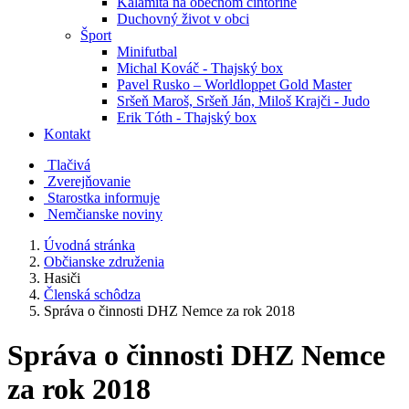
Kalamita na obecnom cintoríne
Duchovný život v obci
Šport
Minifutbal
Michal Kováč - Thajský box
Pavel Rusko – Worldloppet Gold Master
Sršeň Maroš, Sršeň Ján, Miloš Krajči - Judo
Erik Tóth - Thajský box
Kontakt
Tlačivá
Zverejňovanie
Starostka informuje
Nemčianske noviny
Úvodná stránka
Občianske združenia
Hasiči
Členská schôdza
Správa o činnosti DHZ Nemce za rok 2018
Správa o činnosti DHZ Nemce
za rok 2018