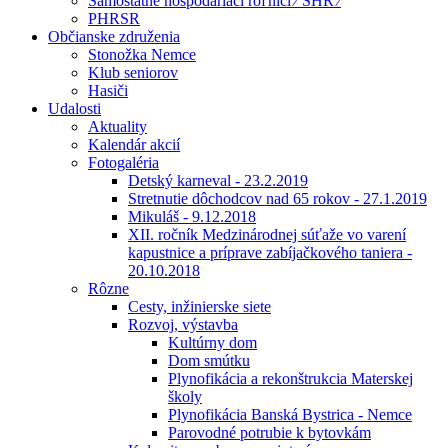
Samostatne hospodáriaci roľníci ⁄ SHR ⁄
PHRSR
Občianske združenia
Stonožka Nemce
Klub seniorov
Hasiči
Udalosti
Aktuality
Kalendár akcií
Fotogaléria
Detský karneval - 23.2.2019
Stretnutie dôchodcov nad 65 rokov - 27.1.2019
Mikuláš - 9.12.2018
XII. ročník Medzinárodnej súťaže vo varení
kapustnice a príprave zabíjačkového taniera -
20.10.2018
Rôzne
Cesty, inžinierske siete
Rozvoj, výstavba
Kultúrny dom
Dom smútku
Plynofikácia a rekonštrukcia Materskej
školy
Plynofikácia Banská Bystrica - Nemce
Parovodné potrubie k bytovkám