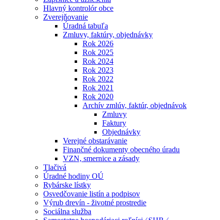
Hlavný kontrolór obce
Zverejňovanie
Úradná tabuľa
Zmluvy, faktúry, objednávky
Rok 2026
Rok 2025
Rok 2024
Rok 2023
Rok 2022
Rok 2021
Rok 2020
Archív zmlúv, faktúr, objednávok
Zmluvy
Faktury
Objednávky
Verejné obstarávanie
Finančné dokumenty obecného úradu
VZN, smernice a zásady
Tlačivá
Úradné hodiny OÚ
Rybárske lístky
Osvedčovanie listín a podpisov
Výrub drevín - životné prostredie
Sociálna služba