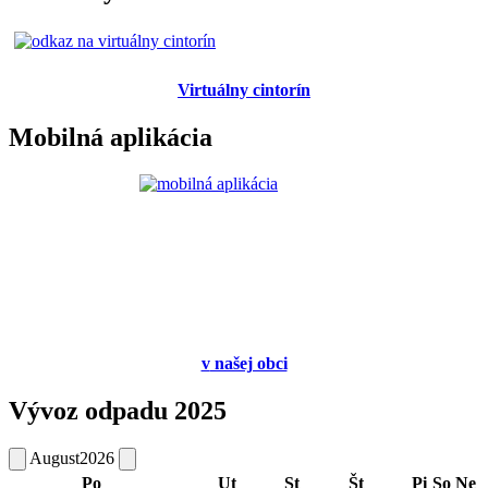
Virtuálny cintorín
Mobilná aplikácia
v
našej obci
Vývoz odpadu 2025
August
2026
Po
Ut
St
Št
Pi
So
Ne