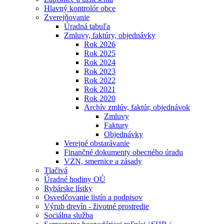
Hlavný kontrolór obce
Zverejňovanie
Úradná tabuľa
Zmluvy, faktúry, objednávky
Rok 2026
Rok 2025
Rok 2024
Rok 2023
Rok 2022
Rok 2021
Rok 2020
Archív zmlúv, faktúr, objednávok
Zmluvy
Faktury
Objednávky
Verejné obstarávanie
Finančné dokumenty obecného úradu
VZN, smernice a zásady
Tlačivá
Úradné hodiny OÚ
Rybárske lístky
Osvedčovanie listín a podpisov
Výrub drevín - životné prostredie
Sociálna služba