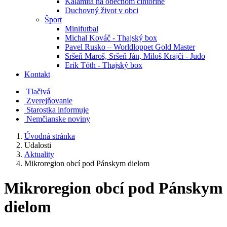
Kalamita na obecnom cintoríne
Duchovný život v obci
Šport
Minifutbal
Michal Kováč - Thajský box
Pavel Rusko – Worldloppet Gold Master
Sršeň Maroš, Sršeň Ján, Miloš Krajči - Judo
Erik Tóth - Thajský box
Kontakt
Tlačivá
Zverejňovanie
Starostka informuje
Nemčianske noviny
Úvodná stránka
Udalosti
Aktuality
Mikroregion obcí pod Pánskym dielom
Mikroregion obcí pod Pánskym
dielom