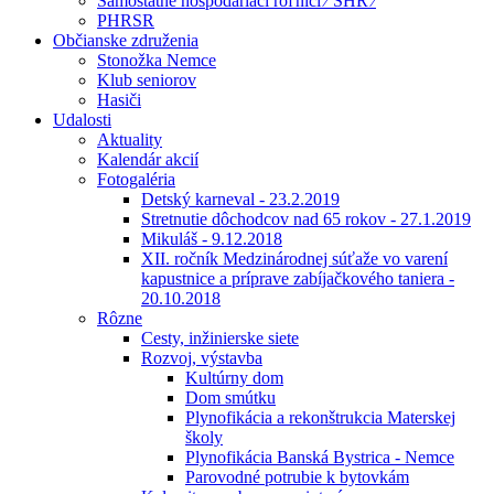
Samostatne hospodáriaci roľníci ⁄ SHR ⁄
PHRSR
Občianske združenia
Stonožka Nemce
Klub seniorov
Hasiči
Udalosti
Aktuality
Kalendár akcií
Fotogaléria
Detský karneval - 23.2.2019
Stretnutie dôchodcov nad 65 rokov - 27.1.2019
Mikuláš - 9.12.2018
XII. ročník Medzinárodnej súťaže vo varení
kapustnice a príprave zabíjačkového taniera -
20.10.2018
Rôzne
Cesty, inžinierske siete
Rozvoj, výstavba
Kultúrny dom
Dom smútku
Plynofikácia a rekonštrukcia Materskej
školy
Plynofikácia Banská Bystrica - Nemce
Parovodné potrubie k bytovkám