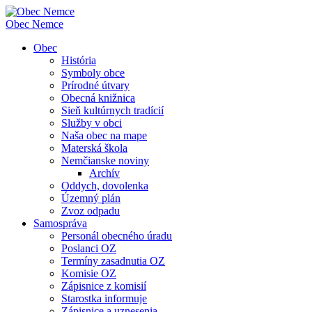
Obec
Nemce
Obec
História
Symboly obce
Prírodné útvary
Obecná knižnica
Sieň kultúrnych tradícií
Služby v obci
Naša obec na mape
Materská škola
Nemčianske noviny
Archív
Oddych, dovolenka
Územný plán
Zvoz odpadu
Samospráva
Personál obecného úradu
Poslanci OZ
Termíny zasadnutia OZ
Komisie OZ
Zápisnice z komisií
Starostka informuje
Zápisnice a uznesenia