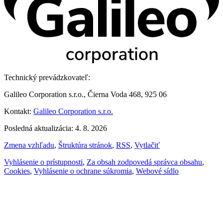
Technický prevádzkovateľ:
Galileo Corporation s.r.o., Čierna Voda 468, 925 06
Kontakt:
Galileo Corporation s.r.o.
Posledná aktualizácia: 4. 8. 2026
Zmena vzhľadu
,
Štruktúra stránok
,
RSS
,
Vytlačiť
Vyhlásenie o prístupnosti
,
Za obsah zodpovedá správca obsahu
,
Cookies
,
Vyhlásenie o ochrane súkromia
,
Webové sídlo