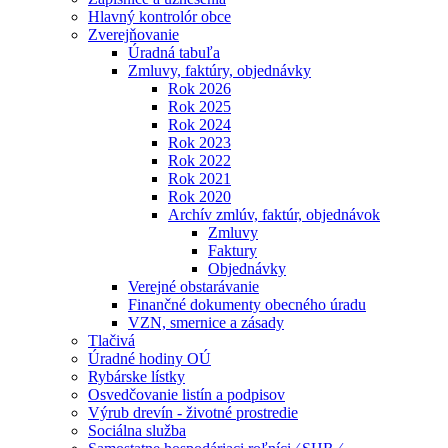
Hlavný kontrolór obce
Zverejňovanie
Úradná tabuľa
Zmluvy, faktúry, objednávky
Rok 2026
Rok 2025
Rok 2024
Rok 2023
Rok 2022
Rok 2021
Rok 2020
Archív zmlúv, faktúr, objednávok
Zmluvy
Faktury
Objednávky
Verejné obstarávanie
Finančné dokumenty obecného úradu
VZN, smernice a zásady
Tlačivá
Úradné hodiny OÚ
Rybárske lístky
Osvedčovanie listín a podpisov
Výrub drevín - životné prostredie
Sociálna služba