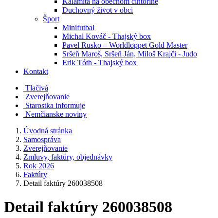
Kalamita na obecnom cintoríne
Duchovný život v obci
Šport
Minifutbal
Michal Kováč - Thajský box
Pavel Rusko – Worldloppet Gold Master
Sršeň Maroš, Sršeň Ján, Miloš Krajči - Judo
Erik Tóth - Thajský box
Kontakt
Tlačivá
Zverejňovanie
Starostka informuje
Nemčianske noviny
Úvodná stránka
Samospráva
Zverejňovanie
Zmluvy, faktúry, objednávky
Rok 2026
Faktúry
Detail faktúry 260038508
Detail faktúry 260038508