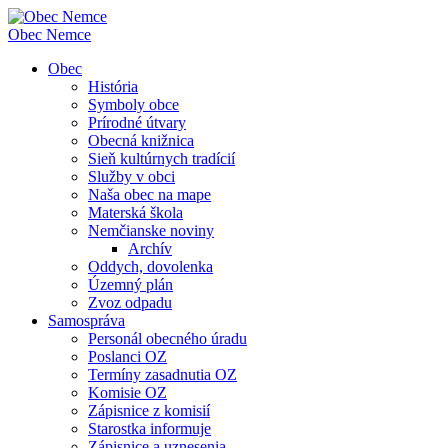
Obec
Nemce
Obec
História
Symboly obce
Prírodné útvary
Obecná knižnica
Sieň kultúrnych tradícií
Služby v obci
Naša obec na mape
Materská škola
Nemčianske noviny
Archív
Oddych, dovolenka
Územný plán
Zvoz odpadu
Samospráva
Personál obecného úradu
Poslanci OZ
Termíny zasadnutia OZ
Komisie OZ
Zápisnice z komisií
Starostka informuje
Zápisnice a uznesenia