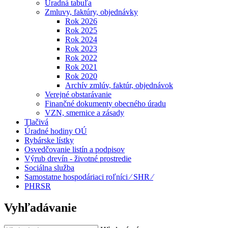
Úradná tabuľa
Zmluvy, faktúry, objednávky
Rok 2026
Rok 2025
Rok 2024
Rok 2023
Rok 2022
Rok 2021
Rok 2020
Archív zmlúv, faktúr, objednávok
Verejné obstarávanie
Finančné dokumenty obecného úradu
VZN, smernice a zásady
Tlačivá
Úradné hodiny OÚ
Rybárske lístky
Osvedčovanie listín a podpisov
Výrub drevín - životné prostredie
Sociálna služba
Samostatne hospodáriaci roľníci ⁄ SHR ⁄
PHRSR
Vyhľadávanie