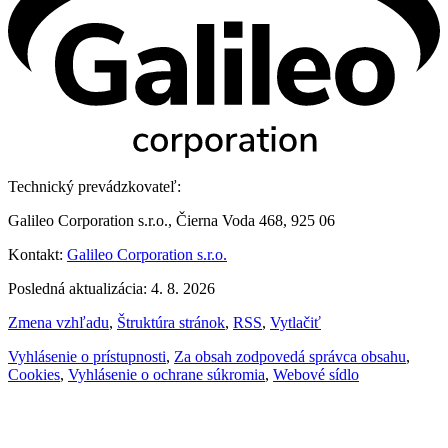
Technický prevádzkovateľ:
Galileo Corporation s.r.o., Čierna Voda 468, 925 06
Kontakt:
Galileo Corporation s.r.o.
Posledná aktualizácia: 4. 8. 2026
Zmena vzhľadu
,
Štruktúra stránok
,
RSS
,
Vytlačiť
Vyhlásenie o prístupnosti
,
Za obsah zodpovedá správca obsahu
,
Cookies
,
Vyhlásenie o ochrane súkromia
,
Webové sídlo