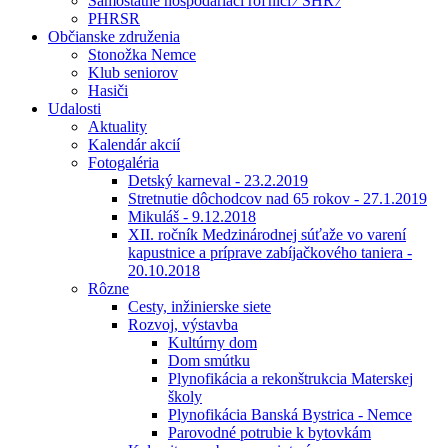
Samostatne hospodáriaci roľníci ⁄ SHR ⁄
PHRSR
Občianske združenia
Stonožka Nemce
Klub seniorov
Hasiči
Udalosti
Aktuality
Kalendár akcií
Fotogaléria
Detský karneval - 23.2.2019
Stretnutie dôchodcov nad 65 rokov - 27.1.2019
Mikuláš - 9.12.2018
XII. ročník Medzinárodnej súťaže vo varení
kapustnice a príprave zabíjačkového taniera -
20.10.2018
Rôzne
Cesty, inžinierske siete
Rozvoj, výstavba
Kultúrny dom
Dom smútku
Plynofikácia a rekonštrukcia Materskej
školy
Plynofikácia Banská Bystrica - Nemce
Parovodné potrubie k bytovkám