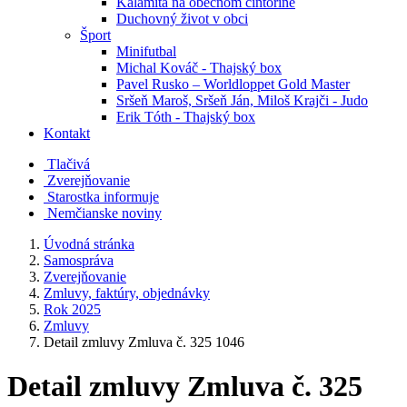
Kalamita na obecnom cintoríne
Duchovný život v obci
Šport
Minifutbal
Michal Kováč - Thajský box
Pavel Rusko – Worldloppet Gold Master
Sršeň Maroš, Sršeň Ján, Miloš Krajči - Judo
Erik Tóth - Thajský box
Kontakt
Tlačivá
Zverejňovanie
Starostka informuje
Nemčianske noviny
Úvodná stránka
Samospráva
Zverejňovanie
Zmluvy, faktúry, objednávky
Rok 2025
Zmluvy
Detail zmluvy Zmluva č. 325 1046
Detail zmluvy Zmluva č. 325