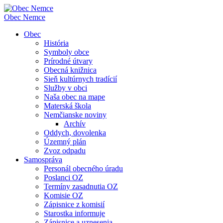
Obec
Nemce
Obec
História
Symboly obce
Prírodné útvary
Obecná knižnica
Sieň kultúrnych tradícií
Služby v obci
Naša obec na mape
Materská škola
Nemčianske noviny
Archív
Oddych, dovolenka
Územný plán
Zvoz odpadu
Samospráva
Personál obecného úradu
Poslanci OZ
Termíny zasadnutia OZ
Komisie OZ
Zápisnice z komisií
Starostka informuje
Zápisnice a uznesenia