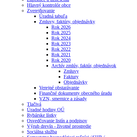
Hlavný kontrolór obce
Zverejňovanie
Úradná tabuľa
Zmluvy, faktúry, objednávky
Rok 2026
Rok 2025
Rok 2024
Rok 2023
Rok 2022
Rok 2021
Rok 2020
Archív zmlúv, faktúr, objednávok
Zmluvy
Faktury
Objednávky
Verejné obstarávanie
Finančné dokumenty obecného úradu
VZN, smernice a zásady
Tlačivá
Úradné hodiny OÚ
Rybárske lístky
Osvedčovanie listín a podpisov
Výrub drevín - životné prostredie
Sociálna služba