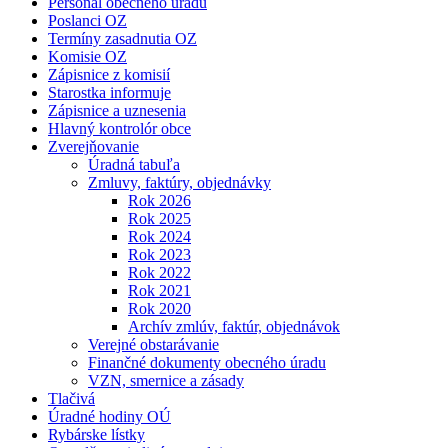
Personál obecného úradu
Poslanci OZ
Termíny zasadnutia OZ
Komisie OZ
Zápisnice z komisií
Starostka informuje
Zápisnice a uznesenia
Hlavný kontrolór obce
Zverejňovanie
Úradná tabuľa
Zmluvy, faktúry, objednávky
Rok 2026
Rok 2025
Rok 2024
Rok 2023
Rok 2022
Rok 2021
Rok 2020
Archív zmlúv, faktúr, objednávok
Verejné obstarávanie
Finančné dokumenty obecného úradu
VZN, smernice a zásady
Tlačivá
Úradné hodiny OÚ
Rybárske lístky