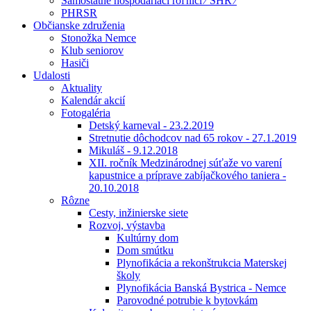
Samostatne hospodáriaci roľníci ⁄ SHR ⁄
PHRSR
Občianske združenia
Stonožka Nemce
Klub seniorov
Hasiči
Udalosti
Aktuality
Kalendár akcií
Fotogaléria
Detský karneval - 23.2.2019
Stretnutie dôchodcov nad 65 rokov - 27.1.2019
Mikuláš - 9.12.2018
XII. ročník Medzinárodnej súťaže vo varení
kapustnice a príprave zabíjačkového taniera -
20.10.2018
Rôzne
Cesty, inžinierske siete
Rozvoj, výstavba
Kultúrny dom
Dom smútku
Plynofikácia a rekonštrukcia Materskej
školy
Plynofikácia Banská Bystrica - Nemce
Parovodné potrubie k bytovkám