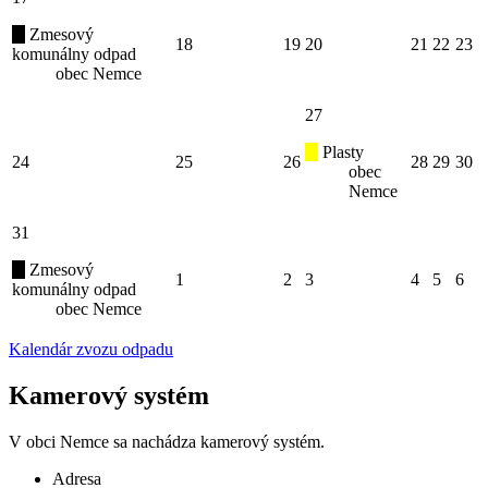
Zmesový
18
19
20
21
22
23
komunálny odpad
obec Nemce
27
Plasty
24
25
26
28
29
30
obec
Nemce
31
Zmesový
1
2
3
4
5
6
komunálny odpad
obec Nemce
Kalendár zvozu odpadu
Kamerový systém
V obci Nemce sa nachádza kamerový systém.
Adresa