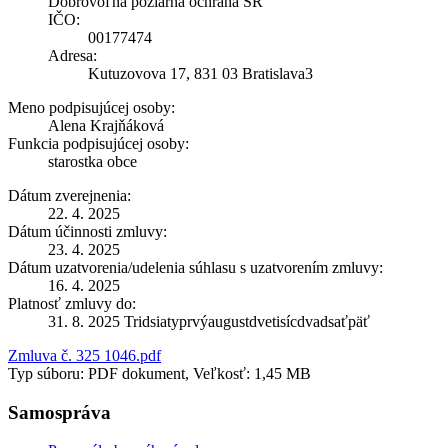
Dobrovoľná požiarna ochrana SR
IČO:
00177474
Adresa:
Kutuzovova 17, 831 03 Bratislava3
Meno podpisujúcej osoby:
Alena Krajňáková
Funkcia podpisujúcej osoby:
starostka obce
Dátum zverejnenia:
22. 4. 2025
Dátum účinnosti zmluvy:
23. 4. 2025
Dátum uzatvorenia/udelenia súhlasu s uzatvorením zmluvy:
16. 4. 2025
Platnosť zmluvy do:
31. 8. 2025 Tridsiatyprvýaugustdvetisícdvadsaťpäť
Zmluva č. 325 1046.pdf
Typ súboru: PDF dokument, Veľkosť: 1,45 MB
Samospráva