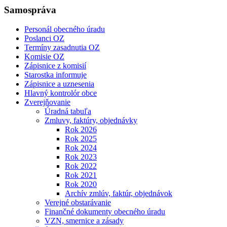
Samospráva
Personál obecného úradu
Poslanci OZ
Termíny zasadnutia OZ
Komisie OZ
Zápisnice z komisií
Starostka informuje
Zápisnice a uznesenia
Hlavný kontrolór obce
Zverejňovanie
Úradná tabuľa
Zmluvy, faktúry, objednávky
Rok 2026
Rok 2025
Rok 2024
Rok 2023
Rok 2022
Rok 2021
Rok 2020
Archív zmlúv, faktúr, objednávok
Verejné obstarávanie
Finančné dokumenty obecného úradu
VZN, smernice a zásady