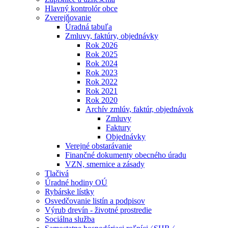
Hlavný kontrolór obce
Zverejňovanie
Úradná tabuľa
Zmluvy, faktúry, objednávky
Rok 2026
Rok 2025
Rok 2024
Rok 2023
Rok 2022
Rok 2021
Rok 2020
Archív zmlúv, faktúr, objednávok
Zmluvy
Faktury
Objednávky
Verejné obstarávanie
Finančné dokumenty obecného úradu
VZN, smernice a zásady
Tlačivá
Úradné hodiny OÚ
Rybárske lístky
Osvedčovanie listín a podpisov
Výrub drevín - životné prostredie
Sociálna služba