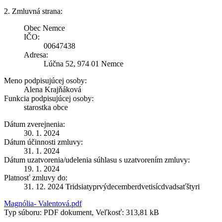
2. Zmluvná strana:
Obec Nemce
IČO:
00647438
Adresa:
Lúčna 52, 974 01 Nemce
Meno podpisujúcej osoby:
Alena Krajňáková
Funkcia podpisujúcej osoby:
starostka obce
Dátum zverejnenia:
30. 1. 2024
Dátum účinnosti zmluvy:
31. 1. 2024
Dátum uzatvorenia/udelenia súhlasu s uzatvorením zmluvy:
19. 1. 2024
Platnosť zmluvy do:
31. 12. 2024 Tridsiatyprvýdecemberdvetisícdvadsaťštyri
Magnólia- Valentová.pdf
Typ súboru: PDF dokument, Veľkosť: 313,81 kB