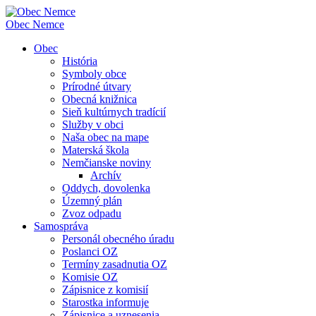
Obec
Nemce
Obec
História
Symboly obce
Prírodné útvary
Obecná knižnica
Sieň kultúrnych tradícií
Služby v obci
Naša obec na mape
Materská škola
Nemčianske noviny
Archív
Oddych, dovolenka
Územný plán
Zvoz odpadu
Samospráva
Personál obecného úradu
Poslanci OZ
Termíny zasadnutia OZ
Komisie OZ
Zápisnice z komisií
Starostka informuje
Zápisnice a uznesenia