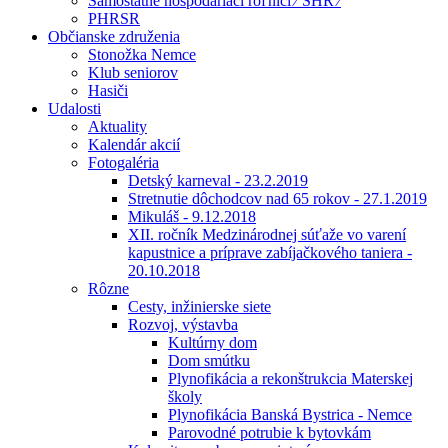
Samostatne hospodáriaci roľníci ⁄ SHR ⁄
PHRSR
Občianske združenia
Stonožka Nemce
Klub seniorov
Hasiči
Udalosti
Aktuality
Kalendár akcií
Fotogaléria
Detský karneval - 23.2.2019
Stretnutie dôchodcov nad 65 rokov - 27.1.2019
Mikuláš - 9.12.2018
XII. ročník Medzinárodnej súťaže vo varení
kapustnice a príprave zabíjačkového taniera -
20.10.2018
Rôzne
Cesty, inžinierske siete
Rozvoj, výstavba
Kultúrny dom
Dom smútku
Plynofikácia a rekonštrukcia Materskej
školy
Plynofikácia Banská Bystrica - Nemce
Parovodné potrubie k bytovkám