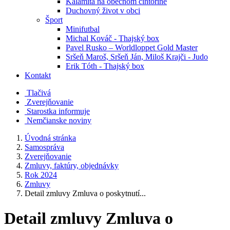
Kalamita na obecnom cintoríne
Duchovný život v obci
Šport
Minifutbal
Michal Kováč - Thajský box
Pavel Rusko – Worldloppet Gold Master
Sršeň Maroš, Sršeň Ján, Miloš Krajči - Judo
Erik Tóth - Thajský box
Kontakt
Tlačivá
Zverejňovanie
Starostka informuje
Nemčianske noviny
Úvodná stránka
Samospráva
Zverejňovanie
Zmluvy, faktúry, objednávky
Rok 2024
Zmluvy
Detail zmluvy Zmluva o poskytnutí...
Detail zmluvy Zmluva o