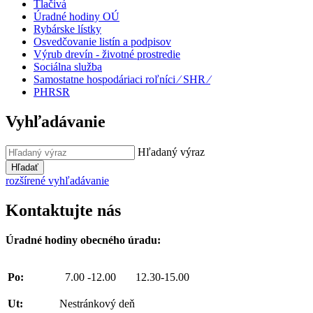
Tlačivá
Úradné hodiny OÚ
Rybárske lístky
Osvedčovanie listín a podpisov
Výrub drevín - životné prostredie
Sociálna služba
Samostatne hospodáriaci roľníci ⁄ SHR ⁄
PHRSR
Vyhľadávanie
Hľadaný výraz
Hľadať
rozšírené vyhľadávanie
Kontaktujte nás
Úradné hodiny obecného úradu:
Po:
7.00 -12.00 12.30-15.00
Ut:
Nestránkový deň