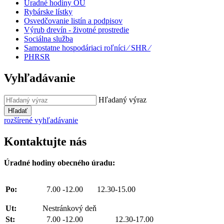
Úradné hodiny OÚ
Rybárske lístky
Osvedčovanie listín a podpisov
Výrub drevín - životné prostredie
Sociálna služba
Samostatne hospodáriaci roľníci ⁄ SHR ⁄
PHRSR
Vyhľadávanie
Hľadaný výraz
Hľadať
rozšírené vyhľadávanie
Kontaktujte nás
Úradné hodiny obecného úradu:
Po:
7.00 -12.00 12.30-15.00
Ut:
Nestránkový deň
St:
7.00 -12.00 12.30-17.00