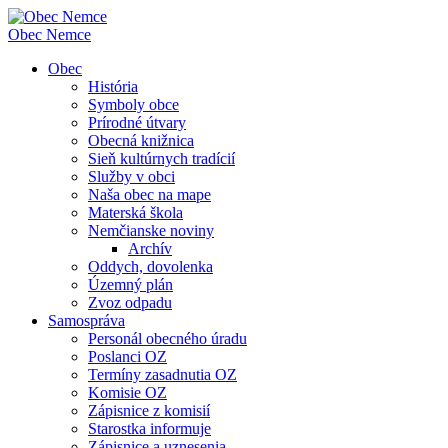
Obec
Nemce
Obec
História
Symboly obce
Prírodné útvary
Obecná knižnica
Sieň kultúrnych tradícií
Služby v obci
Naša obec na mape
Materská škola
Nemčianske noviny
Archív
Oddych, dovolenka
Územný plán
Zvoz odpadu
Samospráva
Personál obecného úradu
Poslanci OZ
Termíny zasadnutia OZ
Komisie OZ
Zápisnice z komisií
Starostka informuje
Zápisnice a uznesenia