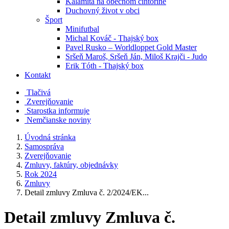
Kalamita na obecnom cintoríne
Duchovný život v obci
Šport
Minifutbal
Michal Kováč - Thajský box
Pavel Rusko – Worldloppet Gold Master
Sršeň Maroš, Sršeň Ján, Miloš Krajči - Judo
Erik Tóth - Thajský box
Kontakt
Tlačivá
Zverejňovanie
Starostka informuje
Nemčianske noviny
Úvodná stránka
Samospráva
Zverejňovanie
Zmluvy, faktúry, objednávky
Rok 2024
Zmluvy
Detail zmluvy Zmluva č. 2/2024/EK...
Detail zmluvy Zmluva č.