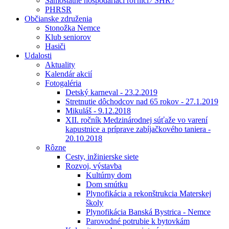
Samostatne hospodáriaci roľníci ⁄ SHR ⁄
PHRSR
Občianske združenia
Stonožka Nemce
Klub seniorov
Hasiči
Udalosti
Aktuality
Kalendár akcií
Fotogaléria
Detský karneval - 23.2.2019
Stretnutie dôchodcov nad 65 rokov - 27.1.2019
Mikuláš - 9.12.2018
XII. ročník Medzinárodnej súťaže vo varení
kapustnice a príprave zabíjačkového taniera -
20.10.2018
Rôzne
Cesty, inžinierske siete
Rozvoj, výstavba
Kultúrny dom
Dom smútku
Plynofikácia a rekonštrukcia Materskej
školy
Plynofikácia Banská Bystrica - Nemce
Parovodné potrubie k bytovkám