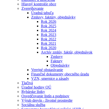
Hlavný kontrolór obce
Zverejňovanie
Úradná tabuľa
Zmluvy, faktúry, objednávky
Rok 2026
Rok 2025
Rok 2024
Rok 2023
Rok 2022
Rok 2021
Rok 2020
Archív zmlúv, faktúr, objednávok
Zmluvy
Faktury
Objednávky
Verejné obstarávanie
Finančné dokumenty obecného úradu
VZN, smernice a zásady
Tlačivá
Úradné hodiny OÚ
Rybárske lístky
Osvedčovanie listín a podpisov
Výrub drevín - životné prostredie
Sociálna služba