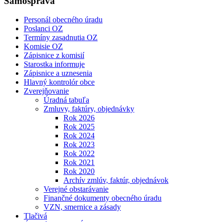
Samospráva
Personál obecného úradu
Poslanci OZ
Termíny zasadnutia OZ
Komisie OZ
Zápisnice z komisií
Starostka informuje
Zápisnice a uznesenia
Hlavný kontrolór obce
Zverejňovanie
Úradná tabuľa
Zmluvy, faktúry, objednávky
Rok 2026
Rok 2025
Rok 2024
Rok 2023
Rok 2022
Rok 2021
Rok 2020
Archív zmlúv, faktúr, objednávok
Verejné obstarávanie
Finančné dokumenty obecného úradu
VZN, smernice a zásady
Tlačivá