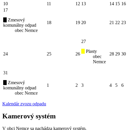
10
11
12
13
14
15
16
17
Zmesový
18
19
20
21
22
23
komunálny odpad
obec Nemce
27
Plasty
24
25
26
28
29
30
obec
Nemce
31
Zmesový
1
2
3
4
5
6
komunálny odpad
obec Nemce
Kalendár zvozu odpadu
Kamerový systém
V obci Nemce sa nachádza kamerový systém.