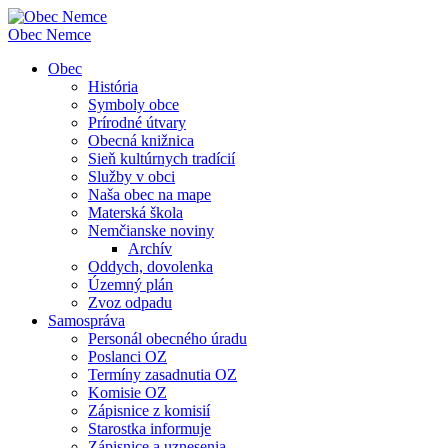
Obec
Nemce
Obec
História
Symboly obce
Prírodné útvary
Obecná knižnica
Sieň kultúrnych tradícií
Služby v obci
Naša obec na mape
Materská škola
Nemčianske noviny
Archív
Oddych, dovolenka
Územný plán
Zvoz odpadu
Samospráva
Personál obecného úradu
Poslanci OZ
Termíny zasadnutia OZ
Komisie OZ
Zápisnice z komisií
Starostka informuje
Zápisnice a uznesenia