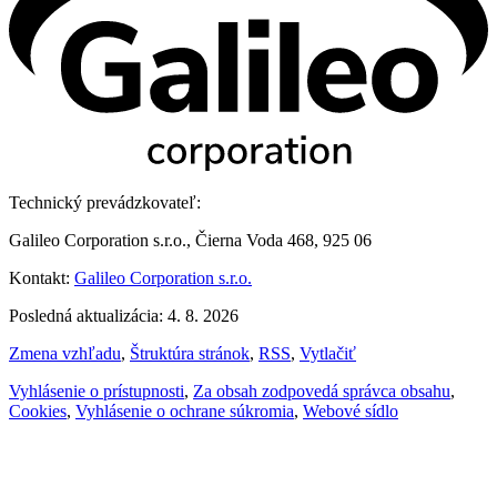
Technický prevádzkovateľ:
Galileo Corporation s.r.o., Čierna Voda 468, 925 06
Kontakt:
Galileo Corporation s.r.o.
Posledná aktualizácia: 4. 8. 2026
Zmena vzhľadu
,
Štruktúra stránok
,
RSS
,
Vytlačiť
Vyhlásenie o prístupnosti
,
Za obsah zodpovedá správca obsahu
,
Cookies
,
Vyhlásenie o ochrane súkromia
,
Webové sídlo