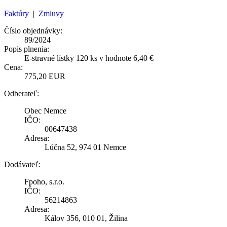
Faktúry
|
Zmluvy
Číslo objednávky:
89/2024
Popis plnenia:
E-stravné lístky 120 ks v hodnote 6,40 €
Cena:
775,20 EUR
Odberateľ:
Obec Nemce
IČO:
00647438
Adresa:
Lúčna 52, 974 01 Nemce
Dodávateľ:
Fpoho, s.r.o.
IČO:
56214863
Adresa:
Kálov 356, 010 01, Žilina