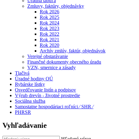
Úradná tabuľa
Zmluvy, faktúry, objednávky
Rok 2026
Rok 2025
Rok 2024
Rok 2023
Rok 2022
Rok 2021
Rok 2020
Archív zmlúv, faktúr, objednávok
Verejné obstarávanie
Finančné dokumenty obecného úradu
VZN, smernice a zásady
Tlačivá
Úradné hodiny OÚ
Rybárske lístky
Osvedčovanie listín a podpisov
Výrub drevín - životné prostredie
Sociálna služba
Samostatne hospodáriaci roľníci ⁄ SHR ⁄
PHRSR
Vyhľadávanie
Hľadaný výraz