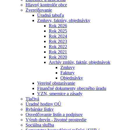
Hlavný kontrolór obce
Zverejňovanie
Úradná tabuľa
Zmluvy, faktúry, objednávky
Rok 2026
Rok 2025
Rok 2024
Rok 2023
Rok 2022
Rok 2021
Rok 2020
Archív zmlúv, faktúr, objednávok
Zmluvy
Faktury
Objednávky
Verejné obstarávanie
Finančné dokumenty obecného úradu
VZN, smernice a zásady
Tlačivá
Úradné hodiny OÚ
Rybárske lístky
Osvedčovanie listín a podpisov
Výrub drevín - životné prostredie
Sociálna služba