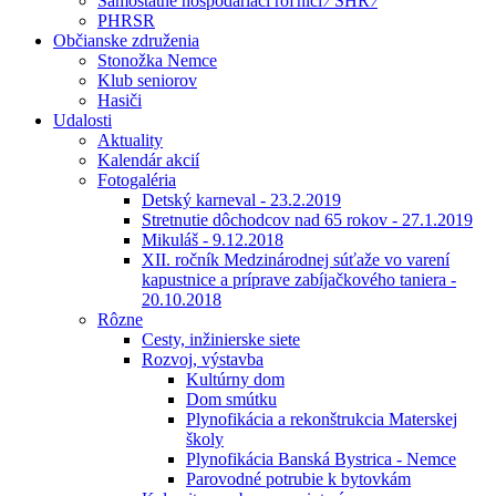
Samostatne hospodáriaci roľníci ⁄ SHR ⁄
PHRSR
Občianske združenia
Stonožka Nemce
Klub seniorov
Hasiči
Udalosti
Aktuality
Kalendár akcií
Fotogaléria
Detský karneval - 23.2.2019
Stretnutie dôchodcov nad 65 rokov - 27.1.2019
Mikuláš - 9.12.2018
XII. ročník Medzinárodnej súťaže vo varení
kapustnice a príprave zabíjačkového taniera -
20.10.2018
Rôzne
Cesty, inžinierske siete
Rozvoj, výstavba
Kultúrny dom
Dom smútku
Plynofikácia a rekonštrukcia Materskej
školy
Plynofikácia Banská Bystrica - Nemce
Parovodné potrubie k bytovkám