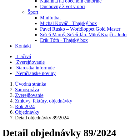
Kalamita na obecnom cintoríne
Duchovný život v obci
Šport
Minifutbal
Michal Kováč - Thajský box
Pavel Rusko – Worldloppet Gold Master
Sršeň Maroš, Sršeň Ján, Miloš Krajči - Judo
Erik Tóth - Thajský box
Kontakt
Tlačivá
Zverejňovanie
Starostka informuje
Nemčianske noviny
Úvodná stránka
Samospráva
Zverejňovanie
Zmluvy, faktúry, objednávky
Rok 2024
Objednávky
Detail objednávky 89/2024
Detail objednávky 89/2024