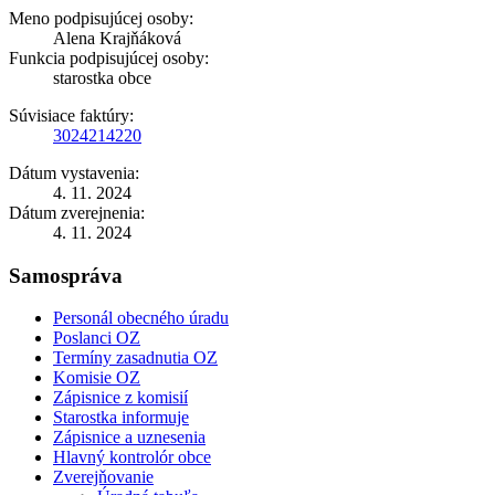
Meno podpisujúcej osoby:
Alena Krajňáková
Funkcia podpisujúcej osoby:
starostka obce
Súvisiace faktúry:
3024214220
Dátum vystavenia:
4. 11. 2024
Dátum zverejnenia:
4. 11. 2024
Samospráva
Personál obecného úradu
Poslanci OZ
Termíny zasadnutia OZ
Komisie OZ
Zápisnice z komisií
Starostka informuje
Zápisnice a uznesenia
Hlavný kontrolór obce
Zverejňovanie