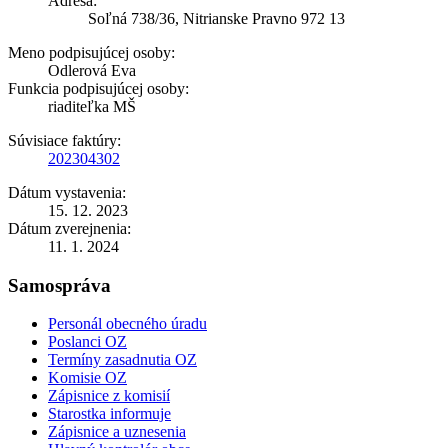
Adresa:
Soľná 738/36, Nitrianske Pravno 972 13
Meno podpisujúcej osoby:
Odlerová Eva
Funkcia podpisujúcej osoby:
riaditeľka MŠ
Súvisiace faktúry:
202304302
Dátum vystavenia:
15. 12. 2023
Dátum zverejnenia:
11. 1. 2024
Samospráva
Personál obecného úradu
Poslanci OZ
Termíny zasadnutia OZ
Komisie OZ
Zápisnice z komisií
Starostka informuje
Zápisnice a uznesenia