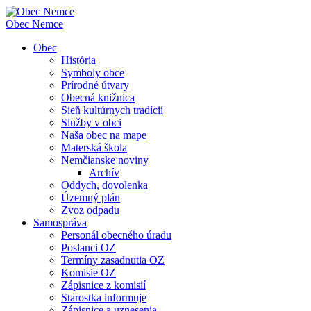
Obec
Nemce
Obec
História
Symboly obce
Prírodné útvary
Obecná knižnica
Sieň kultúrnych tradícií
Služby v obci
Naša obec na mape
Materská škola
Nemčianske noviny
Archív
Oddych, dovolenka
Územný plán
Zvoz odpadu
Samospráva
Personál obecného úradu
Poslanci OZ
Termíny zasadnutia OZ
Komisie OZ
Zápisnice z komisií
Starostka informuje
Zápisnice a uznesenia