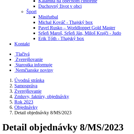
Kalamita na obecnom cintoríne
Duchovný život v obci
Šport
Minifutbal
Michal Kováč - Thajský box
Pavel Rusko – Worldloppet Gold Master
Sršeň Maroš, Sršeň Ján, Miloš Krajči - Judo
Erik Tóth - Thajský box
Kontakt
Tlačivá
Zverejňovanie
Starostka informuje
Nemčianske noviny
Úvodná stránka
Samospráva
Zverejňovanie
Zmluvy, faktúry, objednávky
Rok 2023
Objednávky
Detail objednávky 8/MS/2023
Detail objednávky 8/MS/2023