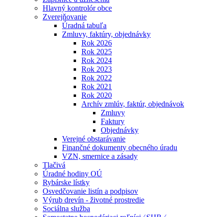
Hlavný kontrolór obce
Zverejňovanie
Úradná tabuľa
Zmluvy, faktúry, objednávky
Rok 2026
Rok 2025
Rok 2024
Rok 2023
Rok 2022
Rok 2021
Rok 2020
Archív zmlúv, faktúr, objednávok
Zmluvy
Faktury
Objednávky
Verejné obstarávanie
Finančné dokumenty obecného úradu
VZN, smernice a zásady
Tlačivá
Úradné hodiny OÚ
Rybárske lístky
Osvedčovanie listín a podpisov
Výrub drevín - životné prostredie
Sociálna služba