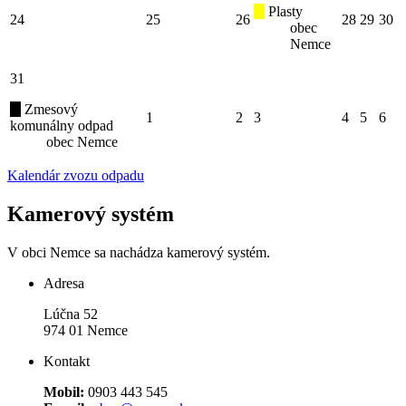
Plasty
24
25
26
28
29
30
obec
Nemce
31
Zmesový
1
2
3
4
5
6
komunálny odpad
obec Nemce
Kalendár zvozu odpadu
Kamerový systém
V obci Nemce sa nachádza kamerový systém.
Adresa
Lúčna 52
974 01 Nemce
Kontakt
Mobil:
0903 443 545