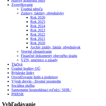
Hlavný kontrolór obce
Zverejňovanie
Úradná tabuľa
Zmluvy, faktúry, objednávky
Rok 2026
Rok 2025
Rok 2024
Rok 2023
Rok 2022
Rok 2021
Rok 2020
Archív zmlúv, faktúr, objednávok
Verejné obstarávanie
Finančné dokumenty obecného úradu
VZN, smernice a zásady
Tlačivá
Úradné hodiny OÚ
Rybárske lístky
Osvedčovanie listín a podpisov
Výrub drevín - životné prostredie
Sociálna služba
Samostatne hospodáriaci roľníci ⁄ SHR ⁄
PHRSR
Vyhľadávanie