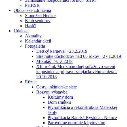
Samostatne hospodáriaci roľníci ⁄ SHR ⁄
PHRSR
Občianske združenia
Stonožka Nemce
Klub seniorov
Hasiči
Udalosti
Aktuality
Kalendár akcií
Fotogaléria
Detský karneval - 23.2.2019
Stretnutie dôchodcov nad 65 rokov - 27.1.2019
Mikuláš - 9.12.2018
XII. ročník Medzinárodnej súťaže vo varení
kapustnice a príprave zabíjačkového taniera -
20.10.2018
Rôzne
Cesty, inžinierske siete
Rozvoj, výstavba
Kultúrny dom
Dom smútku
Plynofikácia a rekonštrukcia Materskej
školy
Plynofikácia Banská Bystrica - Nemce
Parovodné potrubie k bytovkám