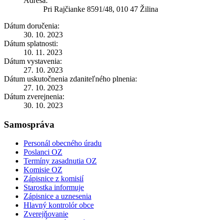
Adresa:
Pri Rajčianke 8591/48, 010 47 Žilina
Dátum doručenia:
30. 10. 2023
Dátum splatnosti:
10. 11. 2023
Dátum vystavenia:
27. 10. 2023
Dátum uskutočnenia zdaniteľného plnenia:
27. 10. 2023
Dátum zverejnenia:
30. 10. 2023
Samospráva
Personál obecného úradu
Poslanci OZ
Termíny zasadnutia OZ
Komisie OZ
Zápisnice z komisií
Starostka informuje
Zápisnice a uznesenia
Hlavný kontrolór obce
Zverejňovanie