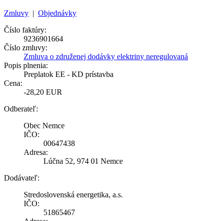
Zmluvy
|
Objednávky
Číslo faktúry:
9236901664
Číslo zmluvy:
Zmluva o združenej dodávky elektriny neregulovaná
Popis plnenia:
Preplatok EE - KD prístavba
Cena:
-28,20 EUR
Odberateľ:
Obec Nemce
IČO:
00647438
Adresa:
Lúčna 52, 974 01 Nemce
Dodávateľ:
Stredoslovenská energetika, a.s.
IČO:
51865467