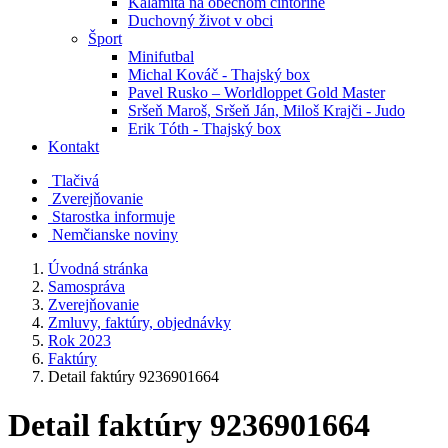
Kalamita na obecnom cintoríne
Duchovný život v obci
Šport
Minifutbal
Michal Kováč - Thajský box
Pavel Rusko – Worldloppet Gold Master
Sršeň Maroš, Sršeň Ján, Miloš Krajči - Judo
Erik Tóth - Thajský box
Kontakt
Tlačivá
Zverejňovanie
Starostka informuje
Nemčianske noviny
Úvodná stránka
Samospráva
Zverejňovanie
Zmluvy, faktúry, objednávky
Rok 2023
Faktúry
Detail faktúry 9236901664
Detail faktúry 9236901664