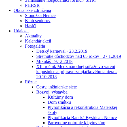
Samostatne hospodáriaci roľníci ⁄ SHR ⁄
PHRSR
Občianske združenia
Stonožka Nemce
Klub seniorov
Hasiči
Udalosti
Aktuality
Kalendár akcií
Fotogaléria
Detský karneval - 23.2.2019
Stretnutie dôchodcov nad 65 rokov - 27.1.2019
Mikuláš - 9.12.2018
XII. ročník Medzinárodnej súťaže vo varení
kapustnice a príprave zabíjačkového taniera -
20.10.2018
Rôzne
Cesty, inžinierske siete
Rozvoj, výstavba
Kultúrny dom
Dom smútku
Plynofikácia a rekonštrukcia Materskej
školy
Plynofikácia Banská Bystrica - Nemce
Parovodné potrubie k bytovkám