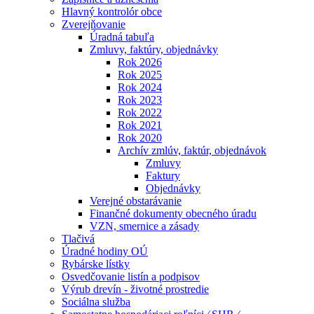
Hlavný kontrolór obce
Zverejňovanie
Úradná tabuľa
Zmluvy, faktúry, objednávky
Rok 2026
Rok 2025
Rok 2024
Rok 2023
Rok 2022
Rok 2021
Rok 2020
Archív zmlúv, faktúr, objednávok
Zmluvy
Faktury
Objednávky
Verejné obstarávanie
Finančné dokumenty obecného úradu
VZN, smernice a zásady
Tlačivá
Úradné hodiny OÚ
Rybárske lístky
Osvedčovanie listín a podpisov
Výrub drevín - životné prostredie
Sociálna služba