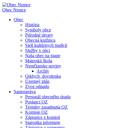
Obec
Nemce
Obec
História
Symboly obce
Prírodné útvary
Obecná knižnica
Sieň kultúrnych tradícií
Služby v obci
Naša obec na mape
Materská škola
Nemčianske noviny
Archív
Oddych, dovolenka
Územný plán
Zvoz odpadu
Samospráva
Personál obecného úradu
Poslanci OZ
Termíny zasadnutia OZ
Komisie OZ
Zápisnice z komisií
Starostka informuje
Zápisnice a uznesenia