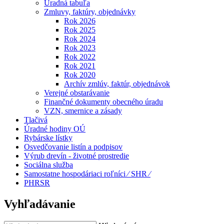
Úradná tabuľa
Zmluvy, faktúry, objednávky
Rok 2026
Rok 2025
Rok 2024
Rok 2023
Rok 2022
Rok 2021
Rok 2020
Archív zmlúv, faktúr, objednávok
Verejné obstarávanie
Finančné dokumenty obecného úradu
VZN, smernice a zásady
Tlačivá
Úradné hodiny OÚ
Rybárske lístky
Osvedčovanie listín a podpisov
Výrub drevín - životné prostredie
Sociálna služba
Samostatne hospodáriaci roľníci ⁄ SHR ⁄
PHRSR
Vyhľadávanie