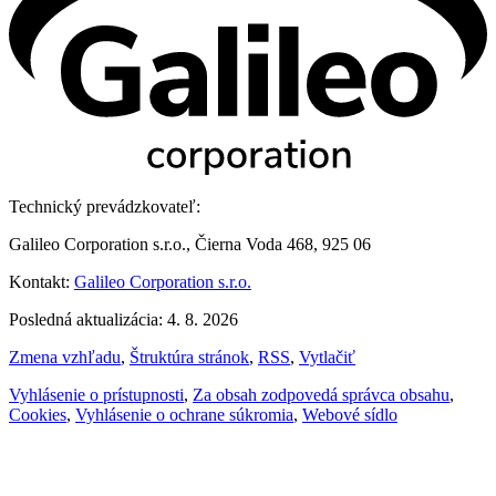
Technický prevádzkovateľ:
Galileo Corporation s.r.o., Čierna Voda 468, 925 06
Kontakt:
Galileo Corporation s.r.o.
Posledná aktualizácia: 4. 8. 2026
Zmena vzhľadu
,
Štruktúra stránok
,
RSS
,
Vytlačiť
Vyhlásenie o prístupnosti
,
Za obsah zodpovedá správca obsahu
,
Cookies
,
Vyhlásenie o ochrane súkromia
,
Webové sídlo