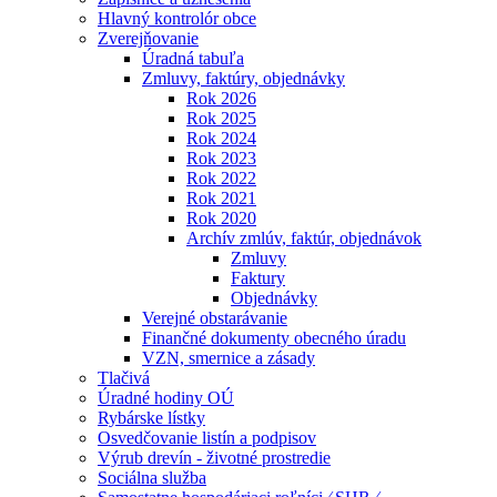
Hlavný kontrolór obce
Zverejňovanie
Úradná tabuľa
Zmluvy, faktúry, objednávky
Rok 2026
Rok 2025
Rok 2024
Rok 2023
Rok 2022
Rok 2021
Rok 2020
Archív zmlúv, faktúr, objednávok
Zmluvy
Faktury
Objednávky
Verejné obstarávanie
Finančné dokumenty obecného úradu
VZN, smernice a zásady
Tlačivá
Úradné hodiny OÚ
Rybárske lístky
Osvedčovanie listín a podpisov
Výrub drevín - životné prostredie
Sociálna služba