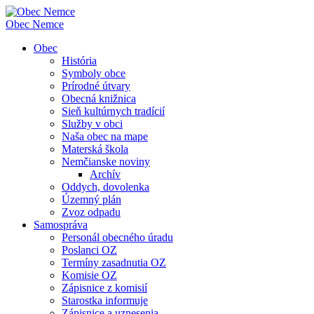
Obec
Nemce
Obec
História
Symboly obce
Prírodné útvary
Obecná knižnica
Sieň kultúrnych tradícií
Služby v obci
Naša obec na mape
Materská škola
Nemčianske noviny
Archív
Oddych, dovolenka
Územný plán
Zvoz odpadu
Samospráva
Personál obecného úradu
Poslanci OZ
Termíny zasadnutia OZ
Komisie OZ
Zápisnice z komisií
Starostka informuje
Zápisnice a uznesenia