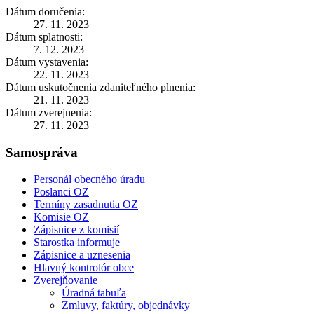
Dátum doručenia:
27. 11. 2023
Dátum splatnosti:
7. 12. 2023
Dátum vystavenia:
22. 11. 2023
Dátum uskutočnenia zdaniteľného plnenia:
21. 11. 2023
Dátum zverejnenia:
27. 11. 2023
Samospráva
Personál obecného úradu
Poslanci OZ
Termíny zasadnutia OZ
Komisie OZ
Zápisnice z komisií
Starostka informuje
Zápisnice a uznesenia
Hlavný kontrolór obce
Zverejňovanie
Úradná tabuľa
Zmluvy, faktúry, objednávky