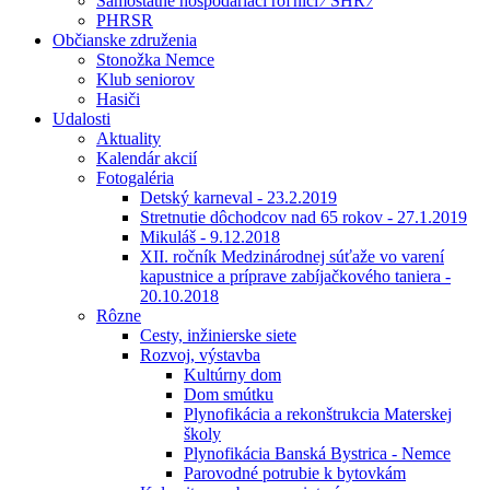
Samostatne hospodáriaci roľníci ⁄ SHR ⁄
PHRSR
Občianske združenia
Stonožka Nemce
Klub seniorov
Hasiči
Udalosti
Aktuality
Kalendár akcií
Fotogaléria
Detský karneval - 23.2.2019
Stretnutie dôchodcov nad 65 rokov - 27.1.2019
Mikuláš - 9.12.2018
XII. ročník Medzinárodnej súťaže vo varení
kapustnice a príprave zabíjačkového taniera -
20.10.2018
Rôzne
Cesty, inžinierske siete
Rozvoj, výstavba
Kultúrny dom
Dom smútku
Plynofikácia a rekonštrukcia Materskej
školy
Plynofikácia Banská Bystrica - Nemce
Parovodné potrubie k bytovkám