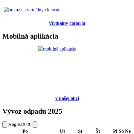
Virtuálny cintorín
Mobilná aplikácia
v
našej obci
Vývoz odpadu 2025
August
2026
Po
Ut
St
Št
Pi
So
Ne