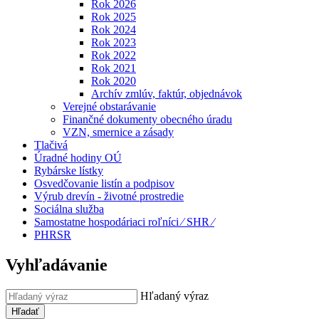
Rok 2026
Rok 2025
Rok 2024
Rok 2023
Rok 2022
Rok 2021
Rok 2020
Archív zmlúv, faktúr, objednávok
Verejné obstarávanie
Finančné dokumenty obecného úradu
VZN, smernice a zásady
Tlačivá
Úradné hodiny OÚ
Rybárske lístky
Osvedčovanie listín a podpisov
Výrub drevín - životné prostredie
Sociálna služba
Samostatne hospodáriaci roľníci ⁄ SHR ⁄
PHRSR
Vyhľadávanie
Hľadaný výraz
Hľadať