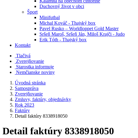
Kalamita na obecnom cintoríne
Duchovný život v obci
Šport
Minifutbal
Michal Kováč - Thajský box
Pavel Rusko – Worldloppet Gold Master
Sršeň Maroš, Sršeň Ján, Miloš Krajči - Judo
Erik Tóth - Thajský box
Kontakt
Tlačivá
Zverejňovanie
Starostka informuje
Nemčianske noviny
Úvodná stránka
Samospráva
Zverejňovanie
Zmluvy, faktúry, objednávky
Rok 2023
Faktúry
Detail faktúry 8338918050
Detail faktúry 8338918050