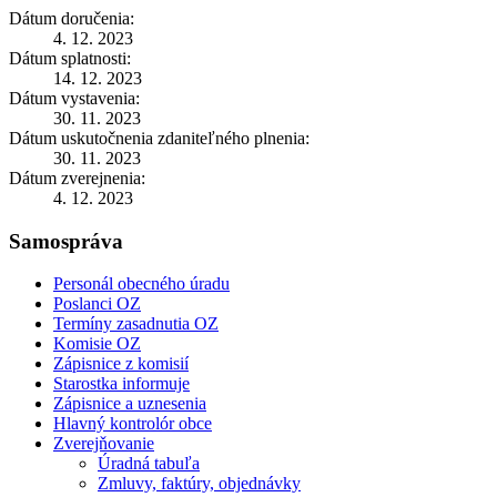
Dátum doručenia:
4. 12. 2023
Dátum splatnosti:
14. 12. 2023
Dátum vystavenia:
30. 11. 2023
Dátum uskutočnenia zdaniteľného plnenia:
30. 11. 2023
Dátum zverejnenia:
4. 12. 2023
Samospráva
Personál obecného úradu
Poslanci OZ
Termíny zasadnutia OZ
Komisie OZ
Zápisnice z komisií
Starostka informuje
Zápisnice a uznesenia
Hlavný kontrolór obce
Zverejňovanie
Úradná tabuľa
Zmluvy, faktúry, objednávky