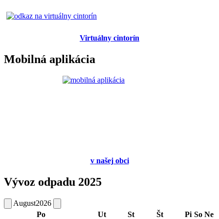
Virtuálny cintorín
Mobilná aplikácia
v
našej obci
Vývoz odpadu 2025
August
2026
Po
Ut
St
Št
Pi
So
Ne