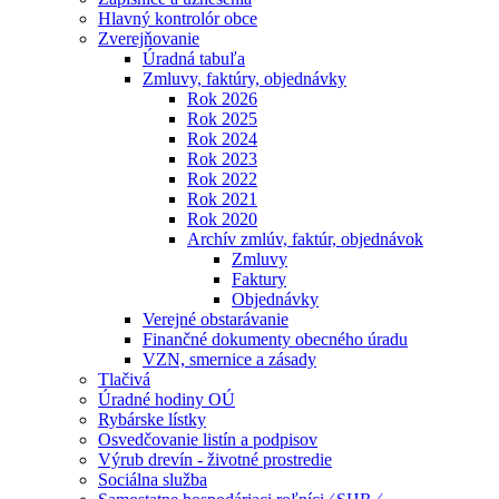
Hlavný kontrolór obce
Zverejňovanie
Úradná tabuľa
Zmluvy, faktúry, objednávky
Rok 2026
Rok 2025
Rok 2024
Rok 2023
Rok 2022
Rok 2021
Rok 2020
Archív zmlúv, faktúr, objednávok
Zmluvy
Faktury
Objednávky
Verejné obstarávanie
Finančné dokumenty obecného úradu
VZN, smernice a zásady
Tlačivá
Úradné hodiny OÚ
Rybárske lístky
Osvedčovanie listín a podpisov
Výrub drevín - životné prostredie
Sociálna služba