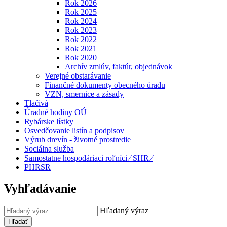
Rok 2026
Rok 2025
Rok 2024
Rok 2023
Rok 2022
Rok 2021
Rok 2020
Archív zmlúv, faktúr, objednávok
Verejné obstarávanie
Finančné dokumenty obecného úradu
VZN, smernice a zásady
Tlačivá
Úradné hodiny OÚ
Rybárske lístky
Osvedčovanie listín a podpisov
Výrub drevín - životné prostredie
Sociálna služba
Samostatne hospodáriaci roľníci ⁄ SHR ⁄
PHRSR
Vyhľadávanie
Hľadaný výraz
Hľadať