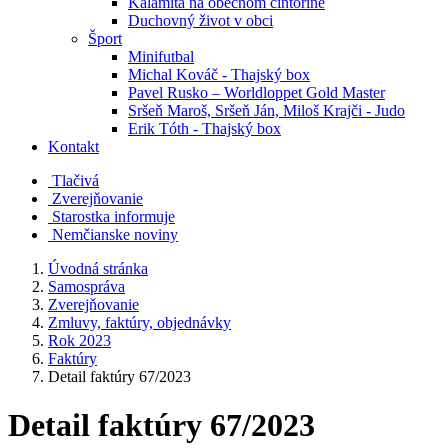
Kalamita na obecnom cintoríne
Duchovný život v obci
Šport
Minifutbal
Michal Kováč - Thajský box
Pavel Rusko – Worldloppet Gold Master
Sršeň Maroš, Sršeň Ján, Miloš Krajči - Judo
Erik Tóth - Thajský box
Kontakt
Tlačivá
Zverejňovanie
Starostka informuje
Nemčianske noviny
Úvodná stránka
Samospráva
Zverejňovanie
Zmluvy, faktúry, objednávky
Rok 2023
Faktúry
Detail faktúry 67/2023
Detail faktúry 67/2023