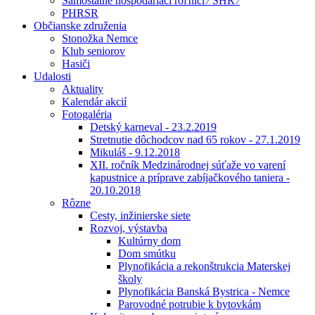
Samostatne hospodáriaci roľníci ⁄ SHR ⁄
PHRSR
Občianske združenia
Stonožka Nemce
Klub seniorov
Hasiči
Udalosti
Aktuality
Kalendár akcií
Fotogaléria
Detský karneval - 23.2.2019
Stretnutie dôchodcov nad 65 rokov - 27.1.2019
Mikuláš - 9.12.2018
XII. ročník Medzinárodnej súťaže vo varení
kapustnice a príprave zabíjačkového taniera -
20.10.2018
Rôzne
Cesty, inžinierske siete
Rozvoj, výstavba
Kultúrny dom
Dom smútku
Plynofikácia a rekonštrukcia Materskej
školy
Plynofikácia Banská Bystrica - Nemce
Parovodné potrubie k bytovkám