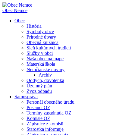
Obec
Nemce
Obec
História
Symboly obce
Prírodné útvary
Obecná knižnica
Sieň kultúrnych tradícií
Služby v obci
Naša obec na mape
Materská škola
Nemčianske noviny
Archív
Oddych, dovolenka
Územný plán
Zvoz odpadu
Samospráva
Personál obecného úradu
Poslanci OZ
Termíny zasadnutia OZ
Komisie OZ
Zápisnice z komisií
Starostka informuje
Zápisnice a uznesenia