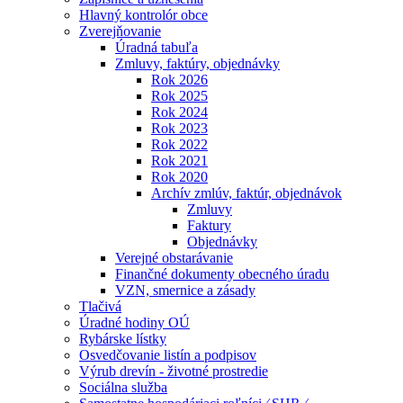
Hlavný kontrolór obce
Zverejňovanie
Úradná tabuľa
Zmluvy, faktúry, objednávky
Rok 2026
Rok 2025
Rok 2024
Rok 2023
Rok 2022
Rok 2021
Rok 2020
Archív zmlúv, faktúr, objednávok
Zmluvy
Faktury
Objednávky
Verejné obstarávanie
Finančné dokumenty obecného úradu
VZN, smernice a zásady
Tlačivá
Úradné hodiny OÚ
Rybárske lístky
Osvedčovanie listín a podpisov
Výrub drevín - životné prostredie
Sociálna služba