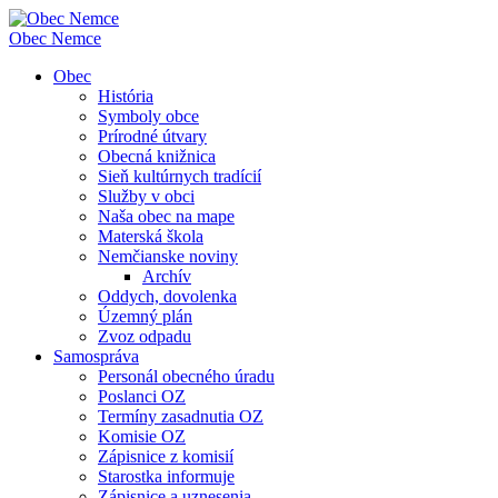
Obec
Nemce
Obec
História
Symboly obce
Prírodné útvary
Obecná knižnica
Sieň kultúrnych tradícií
Služby v obci
Naša obec na mape
Materská škola
Nemčianske noviny
Archív
Oddych, dovolenka
Územný plán
Zvoz odpadu
Samospráva
Personál obecného úradu
Poslanci OZ
Termíny zasadnutia OZ
Komisie OZ
Zápisnice z komisií
Starostka informuje
Zápisnice a uznesenia