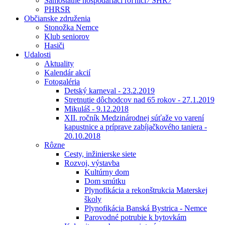
Samostatne hospodáriaci roľníci ⁄ SHR ⁄
PHRSR
Občianske združenia
Stonožka Nemce
Klub seniorov
Hasiči
Udalosti
Aktuality
Kalendár akcií
Fotogaléria
Detský karneval - 23.2.2019
Stretnutie dôchodcov nad 65 rokov - 27.1.2019
Mikuláš - 9.12.2018
XII. ročník Medzinárodnej súťaže vo varení
kapustnice a príprave zabíjačkového taniera -
20.10.2018
Rôzne
Cesty, inžinierske siete
Rozvoj, výstavba
Kultúrny dom
Dom smútku
Plynofikácia a rekonštrukcia Materskej
školy
Plynofikácia Banská Bystrica - Nemce
Parovodné potrubie k bytovkám