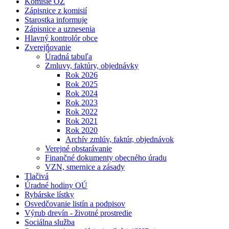
Komisie OZ
Zápisnice z komisií
Starostka informuje
Zápisnice a uznesenia
Hlavný kontrolór obce
Zverejňovanie
Úradná tabuľa
Zmluvy, faktúry, objednávky
Rok 2026
Rok 2025
Rok 2024
Rok 2023
Rok 2022
Rok 2021
Rok 2020
Archív zmlúv, faktúr, objednávok
Verejné obstarávanie
Finančné dokumenty obecného úradu
VZN, smernice a zásady
Tlačivá
Úradné hodiny OÚ
Rybárske lístky
Osvedčovanie listín a podpisov
Výrub drevín - životné prostredie
Sociálna služba