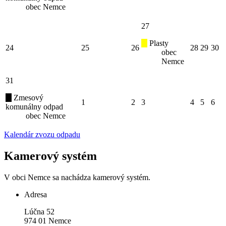
obec Nemce
27
Plasty
24
25
26
28
29
30
obec
Nemce
31
Zmesový
1
2
3
4
5
6
komunálny odpad
obec Nemce
Kalendár zvozu odpadu
Kamerový systém
V obci Nemce sa nachádza kamerový systém.
Adresa
Lúčna 52
974 01 Nemce