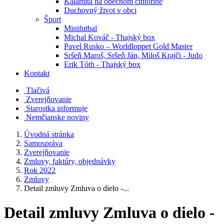
Kalamita na obecnom cintoríne
Duchovný život v obci
Šport
Minifutbal
Michal Kováč - Thajský box
Pavel Rusko – Worldloppet Gold Master
Sršeň Maroš, Sršeň Ján, Miloš Krajči - Judo
Erik Tóth - Thajský box
Kontakt
Tlačivá
Zverejňovanie
Starostka informuje
Nemčianske noviny
Úvodná stránka
Samospráva
Zverejňovanie
Zmluvy, faktúry, objednávky
Rok 2022
Zmluvy
Detail zmluvy Zmluva o dielo -...
Detail zmluvy Zmluva o dielo -