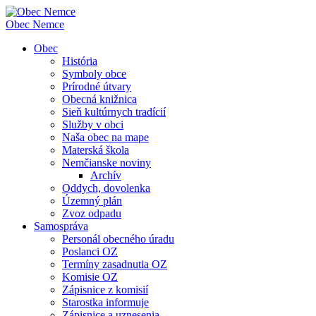
Obec
Nemce
Obec
História
Symboly obce
Prírodné útvary
Obecná knižnica
Sieň kultúrnych tradícií
Služby v obci
Naša obec na mape
Materská škola
Nemčianske noviny
Archív
Oddych, dovolenka
Územný plán
Zvoz odpadu
Samospráva
Personál obecného úradu
Poslanci OZ
Termíny zasadnutia OZ
Komisie OZ
Zápisnice z komisií
Starostka informuje
Zápisnice a uznesenia