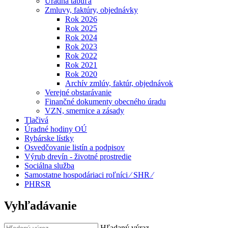
Úradná tabuľa
Zmluvy, faktúry, objednávky
Rok 2026
Rok 2025
Rok 2024
Rok 2023
Rok 2022
Rok 2021
Rok 2020
Archív zmlúv, faktúr, objednávok
Verejné obstarávanie
Finančné dokumenty obecného úradu
VZN, smernice a zásady
Tlačivá
Úradné hodiny OÚ
Rybárske lístky
Osvedčovanie listín a podpisov
Výrub drevín - životné prostredie
Sociálna služba
Samostatne hospodáriaci roľníci ⁄ SHR ⁄
PHRSR
Vyhľadávanie
Hľadaný výraz