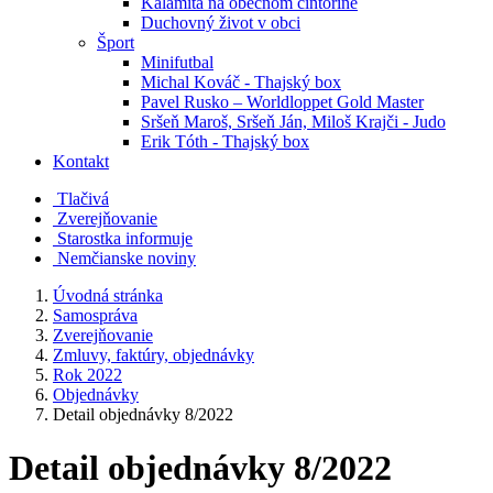
Kalamita na obecnom cintoríne
Duchovný život v obci
Šport
Minifutbal
Michal Kováč - Thajský box
Pavel Rusko – Worldloppet Gold Master
Sršeň Maroš, Sršeň Ján, Miloš Krajči - Judo
Erik Tóth - Thajský box
Kontakt
Tlačivá
Zverejňovanie
Starostka informuje
Nemčianske noviny
Úvodná stránka
Samospráva
Zverejňovanie
Zmluvy, faktúry, objednávky
Rok 2022
Objednávky
Detail objednávky 8/2022
Detail objednávky 8/2022