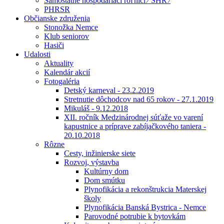
Samostatne hospodáriaci roľníci ⁄ SHR ⁄
PHRSR
Občianske združenia
Stonožka Nemce
Klub seniorov
Hasiči
Udalosti
Aktuality
Kalendár akcií
Fotogaléria
Detský karneval - 23.2.2019
Stretnutie dôchodcov nad 65 rokov - 27.1.2019
Mikuláš - 9.12.2018
XII. ročník Medzinárodnej súťaže vo varení
kapustnice a príprave zabíjačkového taniera -
20.10.2018
Rôzne
Cesty, inžinierske siete
Rozvoj, výstavba
Kultúrny dom
Dom smútku
Plynofikácia a rekonštrukcia Materskej
školy
Plynofikácia Banská Bystrica - Nemce
Parovodné potrubie k bytovkám