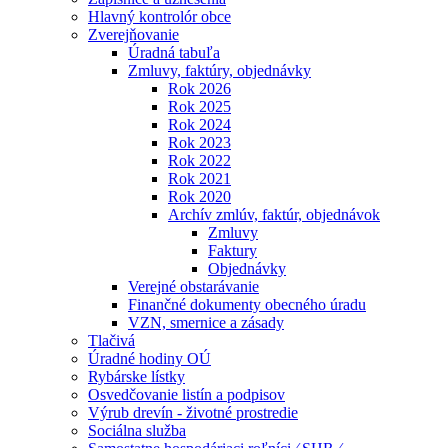
Hlavný kontrolór obce
Zverejňovanie
Úradná tabuľa
Zmluvy, faktúry, objednávky
Rok 2026
Rok 2025
Rok 2024
Rok 2023
Rok 2022
Rok 2021
Rok 2020
Archív zmlúv, faktúr, objednávok
Zmluvy
Faktury
Objednávky
Verejné obstarávanie
Finančné dokumenty obecného úradu
VZN, smernice a zásady
Tlačivá
Úradné hodiny OÚ
Rybárske lístky
Osvedčovanie listín a podpisov
Výrub drevín - životné prostredie
Sociálna služba