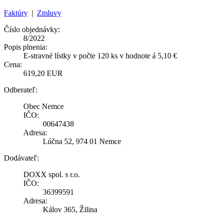
Faktúry
|
Zmluvy
Číslo objednávky:
8/2022
Popis plnenia:
E-stravné lístky v počte 120 ks v hodnote á 5,10 €
Cena:
619,20 EUR
Odberateľ:
Obec Nemce
IČO:
00647438
Adresa:
Lúčna 52, 974 01 Nemce
Dodávateľ:
DOXX spol. s r.o.
IČO:
36399591
Adresa:
Kálov 365, Žilina