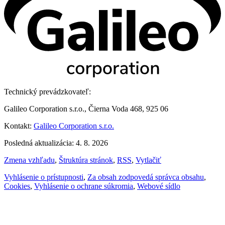
Technický prevádzkovateľ:
Galileo Corporation s.r.o., Čierna Voda 468, 925 06
Kontakt:
Galileo Corporation s.r.o.
Posledná aktualizácia: 4. 8. 2026
Zmena vzhľadu
,
Štruktúra stránok
,
RSS
,
Vytlačiť
Vyhlásenie o prístupnosti
,
Za obsah zodpovedá správca obsahu
,
Cookies
,
Vyhlásenie o ochrane súkromia
,
Webové sídlo