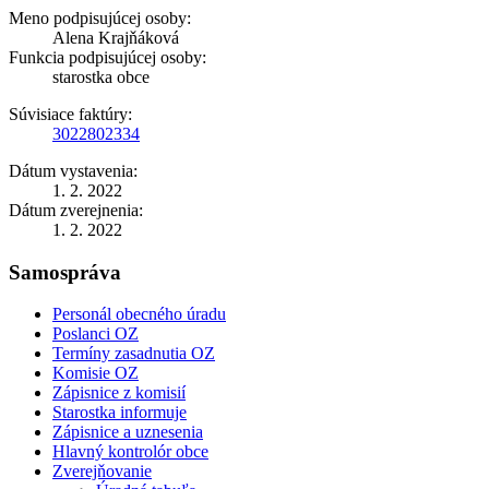
Meno podpisujúcej osoby:
Alena Krajňáková
Funkcia podpisujúcej osoby:
starostka obce
Súvisiace faktúry:
3022802334
Dátum vystavenia:
1. 2. 2022
Dátum zverejnenia:
1. 2. 2022
Samospráva
Personál obecného úradu
Poslanci OZ
Termíny zasadnutia OZ
Komisie OZ
Zápisnice z komisií
Starostka informuje
Zápisnice a uznesenia
Hlavný kontrolór obce
Zverejňovanie