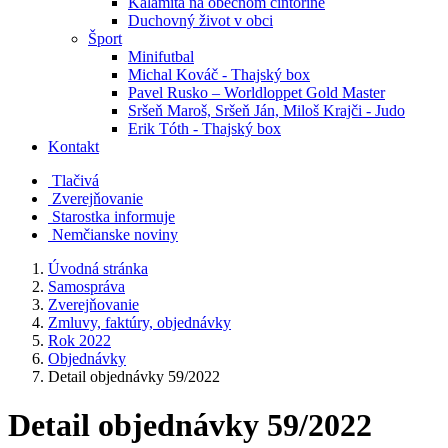
Kalamita na obecnom cintoríne
Duchovný život v obci
Šport
Minifutbal
Michal Kováč - Thajský box
Pavel Rusko – Worldloppet Gold Master
Sršeň Maroš, Sršeň Ján, Miloš Krajči - Judo
Erik Tóth - Thajský box
Kontakt
Tlačivá
Zverejňovanie
Starostka informuje
Nemčianske noviny
Úvodná stránka
Samospráva
Zverejňovanie
Zmluvy, faktúry, objednávky
Rok 2022
Objednávky
Detail objednávky 59/2022
Detail objednávky 59/2022