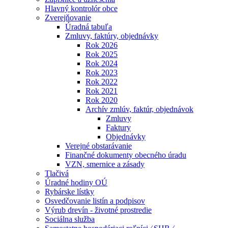
Hlavný kontrolór obce
Zverejňovanie
Úradná tabuľa
Zmluvy, faktúry, objednávky
Rok 2026
Rok 2025
Rok 2024
Rok 2023
Rok 2022
Rok 2021
Rok 2020
Archív zmlúv, faktúr, objednávok
Zmluvy
Faktury
Objednávky
Verejné obstarávanie
Finančné dokumenty obecného úradu
VZN, smernice a zásady
Tlačivá
Úradné hodiny OÚ
Rybárske lístky
Osvedčovanie listín a podpisov
Výrub drevín - životné prostredie
Sociálna služba