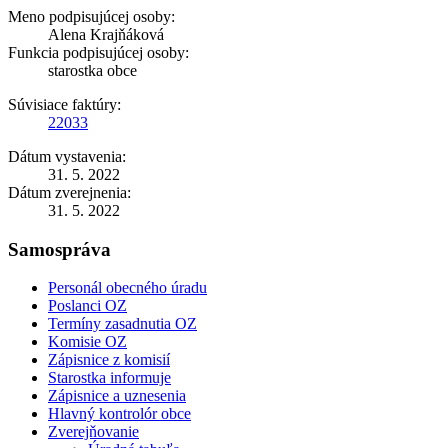
Meno podpisujúcej osoby:
Alena Krajňáková
Funkcia podpisujúcej osoby:
starostka obce
Súvisiace faktúry:
22033
Dátum vystavenia:
31. 5. 2022
Dátum zverejnenia:
31. 5. 2022
Samospráva
Personál obecného úradu
Poslanci OZ
Termíny zasadnutia OZ
Komisie OZ
Zápisnice z komisií
Starostka informuje
Zápisnice a uznesenia
Hlavný kontrolór obce
Zverejňovanie