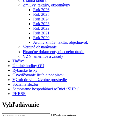
Úradná tabuľa
Zmluvy, faktúry, objednávky
Rok 2026
Rok 2025
Rok 2024
Rok 2023
Rok 2022
Rok 2021
Rok 2020
Archív zmlúv, faktúr, objednávok
Verejné obstarávanie
Finančné dokumenty obecného úradu
VZN, smernice a zásady
Tlačivá
Úradné hodiny OÚ
Rybárske lístky
Osvedčovanie listín a podpisov
Výrub drevín - životné prostredie
Sociálna služba
Samostatne hospodáriaci roľníci ⁄ SHR ⁄
PHRSR
Vyhľadávanie
Hľadaný výraz