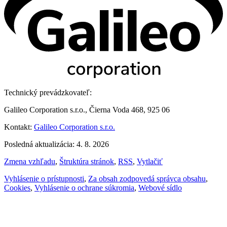
Technický prevádzkovateľ:
Galileo Corporation s.r.o., Čierna Voda 468, 925 06
Kontakt:
Galileo Corporation s.r.o.
Posledná aktualizácia: 4. 8. 2026
Zmena vzhľadu
,
Štruktúra stránok
,
RSS
,
Vytlačiť
Vyhlásenie o prístupnosti
,
Za obsah zodpovedá správca obsahu
,
Cookies
,
Vyhlásenie o ochrane súkromia
,
Webové sídlo