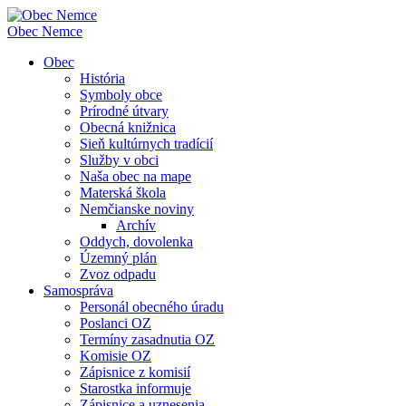
Obec
Nemce
Obec
História
Symboly obce
Prírodné útvary
Obecná knižnica
Sieň kultúrnych tradícií
Služby v obci
Naša obec na mape
Materská škola
Nemčianske noviny
Archív
Oddych, dovolenka
Územný plán
Zvoz odpadu
Samospráva
Personál obecného úradu
Poslanci OZ
Termíny zasadnutia OZ
Komisie OZ
Zápisnice z komisií
Starostka informuje
Zápisnice a uznesenia