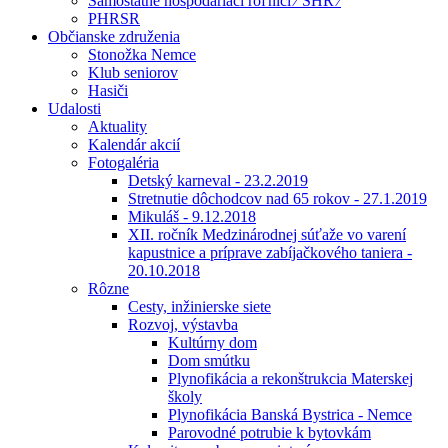
Samostatne hospodáriaci roľníci ⁄ SHR ⁄
PHRSR
Občianske združenia
Stonožka Nemce
Klub seniorov
Hasiči
Udalosti
Aktuality
Kalendár akcií
Fotogaléria
Detský karneval - 23.2.2019
Stretnutie dôchodcov nad 65 rokov - 27.1.2019
Mikuláš - 9.12.2018
XII. ročník Medzinárodnej súťaže vo varení
kapustnice a príprave zabíjačkového taniera -
20.10.2018
Rôzne
Cesty, inžinierske siete
Rozvoj, výstavba
Kultúrny dom
Dom smútku
Plynofikácia a rekonštrukcia Materskej
školy
Plynofikácia Banská Bystrica - Nemce
Parovodné potrubie k bytovkám