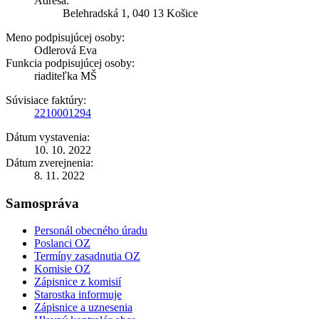
Adresa:
Belehradská 1, 040 13 Košice
Meno podpisujúcej osoby:
Odlerová Eva
Funkcia podpisujúcej osoby:
riaditeľka MŠ
Súvisiace faktúry:
2210001294
Dátum vystavenia:
10. 10. 2022
Dátum zverejnenia:
8. 11. 2022
Samospráva
Personál obecného úradu
Poslanci OZ
Termíny zasadnutia OZ
Komisie OZ
Zápisnice z komisií
Starostka informuje
Zápisnice a uznesenia