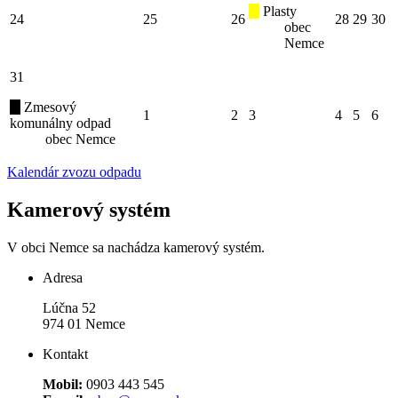
Plasty
24
25
26
28
29
30
obec
Nemce
31
Zmesový
1
2
3
4
5
6
komunálny odpad
obec Nemce
Kalendár zvozu odpadu
Kamerový systém
V obci Nemce sa nachádza kamerový systém.
Adresa
Lúčna 52
974 01 Nemce
Kontakt
Mobil:
0903 443 545