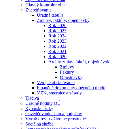
Hlavný kontrolór obce
Zverejňovanie
Úradná tabuľa
Zmluvy, faktúry, objednávky
Rok 2026
Rok 2025
Rok 2024
Rok 2023
Rok 2022
Rok 2021
Rok 2020
Archív zmlúv, faktúr, objednávok
Zmluvy
Faktury
Objednávky
Verejné obstarávanie
Finančné dokumenty obecného úradu
VZN, smernice a zásady
Tlačivá
Úradné hodiny OÚ
Rybárske lístky
Osvedčovanie listín a podpisov
Výrub drevín - životné prostredie
Sociálna služba