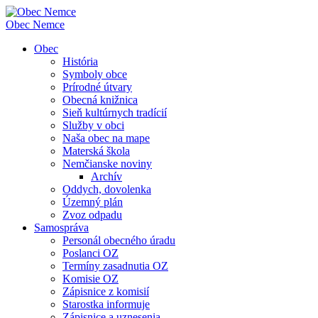
Obec
Nemce
Obec
História
Symboly obce
Prírodné útvary
Obecná knižnica
Sieň kultúrnych tradícií
Služby v obci
Naša obec na mape
Materská škola
Nemčianske noviny
Archív
Oddych, dovolenka
Územný plán
Zvoz odpadu
Samospráva
Personál obecného úradu
Poslanci OZ
Termíny zasadnutia OZ
Komisie OZ
Zápisnice z komisií
Starostka informuje
Zápisnice a uznesenia