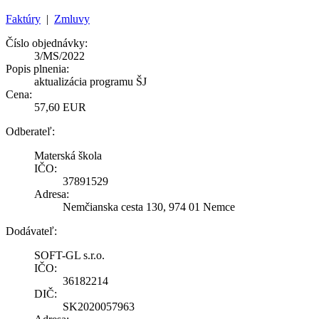
Faktúry
|
Zmluvy
Číslo objednávky:
3/MS/2022
Popis plnenia:
aktualizácia programu ŠJ
Cena:
57,60 EUR
Odberateľ:
Materská škola
IČO:
37891529
Adresa:
Nemčianska cesta 130, 974 01 Nemce
Dodávateľ:
SOFT-GL s.r.o.
IČO:
36182214
DIČ:
SK2020057963