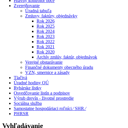
Hlavný kontrolór obce
Zverejňovanie
Úradná tabuľa
Zmluvy, faktúry, objednávky
Rok 2026
Rok 2025
Rok 2024
Rok 2023
Rok 2022
Rok 2021
Rok 2020
Archív zmlúv, faktúr, objednávok
Verejné obstarávanie
Finančné dokumenty obecného úradu
VZN, smernice a zásady
Tlačivá
Úradné hodiny OÚ
Rybárske lístky
Osvedčovanie listín a podpisov
Výrub drevín - životné prostredie
Sociálna služba
Samostatne hospodáriaci roľníci ⁄ SHR ⁄
PHRSR
Vyhľadávanie