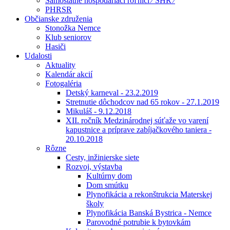
Samostatne hospodáriaci roľníci ⁄ SHR ⁄
PHRSR
Občianske združenia
Stonožka Nemce
Klub seniorov
Hasiči
Udalosti
Aktuality
Kalendár akcií
Fotogaléria
Detský karneval - 23.2.2019
Stretnutie dôchodcov nad 65 rokov - 27.1.2019
Mikuláš - 9.12.2018
XII. ročník Medzinárodnej súťaže vo varení
kapustnice a príprave zabíjačkového taniera -
20.10.2018
Rôzne
Cesty, inžinierske siete
Rozvoj, výstavba
Kultúrny dom
Dom smútku
Plynofikácia a rekonštrukcia Materskej
školy
Plynofikácia Banská Bystrica - Nemce
Parovodné potrubie k bytovkám