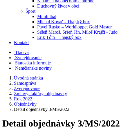
Kalamita na obecnom cintoríne
Duchovný život v obci
Šport
Minifutbal
Michal Kováč - Thajský box
Pavel Rusko – Worldloppet Gold Master
Sršeň Maroš, Sršeň Ján, Miloš Krajči - Judo
Erik Tóth - Thajský box
Kontakt
Tlačivá
Zverejňovanie
Starostka informuje
Nemčianske noviny
Úvodná stránka
Samospráva
Zverejňovanie
Zmluvy, faktúry, objednávky
Rok 2022
Objednávky
Detail objednávky 3/MS/2022
Detail objednávky 3/MS/2022