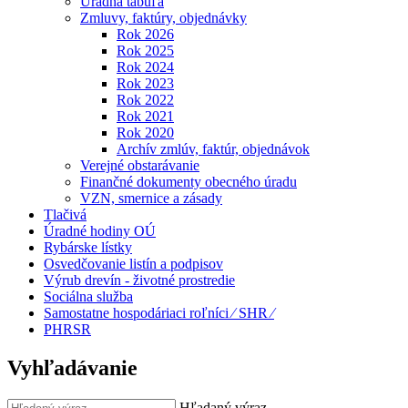
Úradná tabuľa
Zmluvy, faktúry, objednávky
Rok 2026
Rok 2025
Rok 2024
Rok 2023
Rok 2022
Rok 2021
Rok 2020
Archív zmlúv, faktúr, objednávok
Verejné obstarávanie
Finančné dokumenty obecného úradu
VZN, smernice a zásady
Tlačivá
Úradné hodiny OÚ
Rybárske lístky
Osvedčovanie listín a podpisov
Výrub drevín - životné prostredie
Sociálna služba
Samostatne hospodáriaci roľníci ⁄ SHR ⁄
PHRSR
Vyhľadávanie
Hľadaný výraz