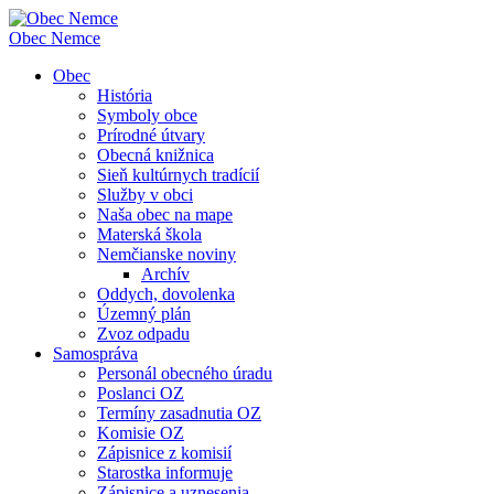
Obec
Nemce
Obec
História
Symboly obce
Prírodné útvary
Obecná knižnica
Sieň kultúrnych tradícií
Služby v obci
Naša obec na mape
Materská škola
Nemčianske noviny
Archív
Oddych, dovolenka
Územný plán
Zvoz odpadu
Samospráva
Personál obecného úradu
Poslanci OZ
Termíny zasadnutia OZ
Komisie OZ
Zápisnice z komisií
Starostka informuje
Zápisnice a uznesenia