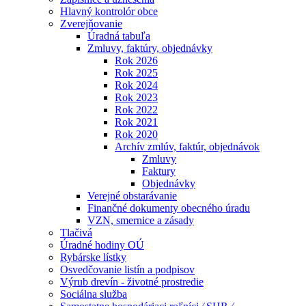
Hlavný kontrolór obce
Zverejňovanie
Úradná tabuľa
Zmluvy, faktúry, objednávky
Rok 2026
Rok 2025
Rok 2024
Rok 2023
Rok 2022
Rok 2021
Rok 2020
Archív zmlúv, faktúr, objednávok
Zmluvy
Faktury
Objednávky
Verejné obstarávanie
Finančné dokumenty obecného úradu
VZN, smernice a zásady
Tlačivá
Úradné hodiny OÚ
Rybárske lístky
Osvedčovanie listín a podpisov
Výrub drevín - životné prostredie
Sociálna služba