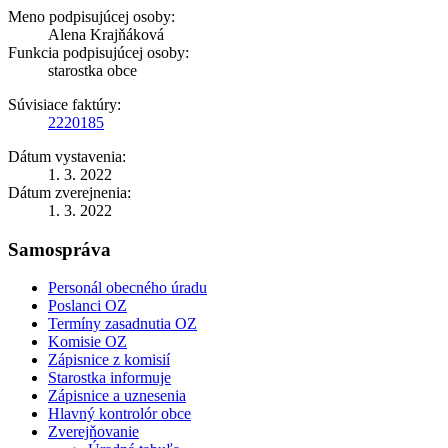
Meno podpisujúcej osoby:
Alena Krajňáková
Funkcia podpisujúcej osoby:
starostka obce
Súvisiace faktúry:
2220185
Dátum vystavenia:
1. 3. 2022
Dátum zverejnenia:
1. 3. 2022
Samospráva
Personál obecného úradu
Poslanci OZ
Termíny zasadnutia OZ
Komisie OZ
Zápisnice z komisií
Starostka informuje
Zápisnice a uznesenia
Hlavný kontrolór obce
Zverejňovanie