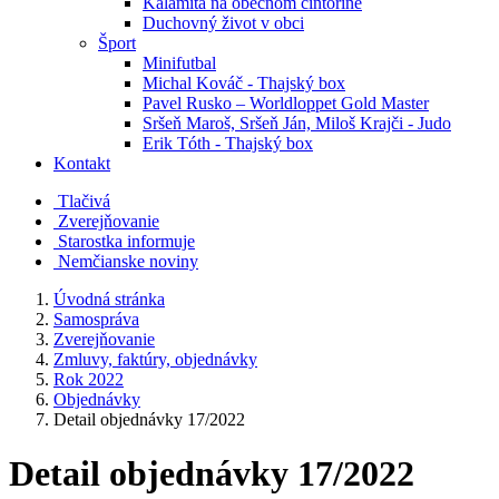
Kalamita na obecnom cintoríne
Duchovný život v obci
Šport
Minifutbal
Michal Kováč - Thajský box
Pavel Rusko – Worldloppet Gold Master
Sršeň Maroš, Sršeň Ján, Miloš Krajči - Judo
Erik Tóth - Thajský box
Kontakt
Tlačivá
Zverejňovanie
Starostka informuje
Nemčianske noviny
Úvodná stránka
Samospráva
Zverejňovanie
Zmluvy, faktúry, objednávky
Rok 2022
Objednávky
Detail objednávky 17/2022
Detail objednávky 17/2022