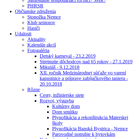
Samostatne hospodáriaci roľníci ⁄ SHR ⁄
PHRSR
Občianske združenia
Stonožka Nemce
Klub seniorov
Hasiči
Udalosti
Aktuality
Kalendár akcií
Fotogaléria
Detský karneval - 23.2.2019
Stretnutie dôchodcov nad 65 rokov - 27.1.2019
Mikuláš - 9.12.2018
XII. ročník Medzinárodnej súťaže vo varení
kapustnice a príprave zabíjačkového taniera -
20.10.2018
Rôzne
Cesty, inžinierske siete
Rozvoj, výstavba
Kultúrny dom
Dom smútku
Plynofikácia a rekonštrukcia Materskej
školy
Plynofikácia Banská Bystrica - Nemce
Parovodné potrubie k bytovkám