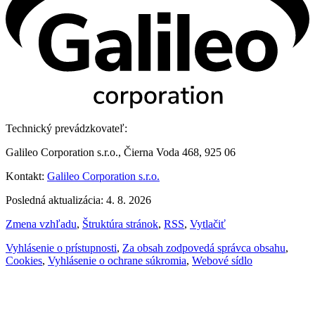
Technický prevádzkovateľ:
Galileo Corporation s.r.o., Čierna Voda 468, 925 06
Kontakt:
Galileo Corporation s.r.o.
Posledná aktualizácia: 4. 8. 2026
Zmena vzhľadu
,
Štruktúra stránok
,
RSS
,
Vytlačiť
Vyhlásenie o prístupnosti
,
Za obsah zodpovedá správca obsahu
,
Cookies
,
Vyhlásenie o ochrane súkromia
,
Webové sídlo