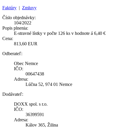
Faktúry
|
Zmluvy
Číslo objednávky:
104/2022
Popis plnenia:
E-stravné lístky v počte 126 ks v hodnote á 6,40 €
Cena:
813,60 EUR
Odberateľ:
Obec Nemce
IČO:
00647438
Adresa:
Lúčna 52, 974 01 Nemce
Dodávateľ:
DOXX spol. s r.o.
IČO:
36399591
Adresa:
Kálov 365, Žilina