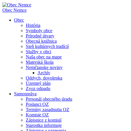
Obec
Nemce
Obec
História
Symboly obce
Prírodné útvary
Obecná knižnica
Sieň kultúrnych tradícií
Služby v obci
Naša obec na mape
Materská škola
Nemčianske noviny
Archív
Oddych, dovolenka
Územný plán
Zvoz odpadu
Samospráva
Personál obecného úradu
Poslanci OZ
Termíny zasadnutia OZ
Komisie OZ
Zápisnice z komisií
Starostka informuje
Zápisnice a uznesenia