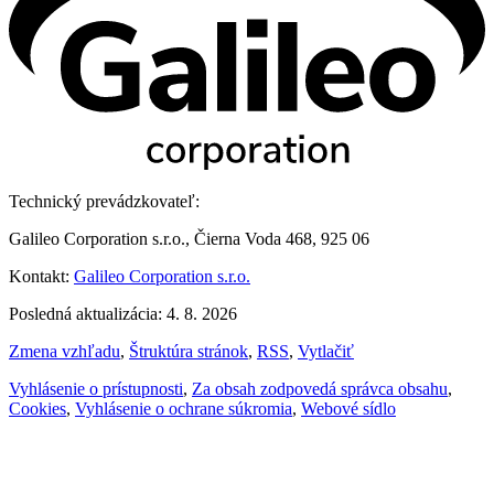
Technický prevádzkovateľ:
Galileo Corporation s.r.o., Čierna Voda 468, 925 06
Kontakt:
Galileo Corporation s.r.o.
Posledná aktualizácia: 4. 8. 2026
Zmena vzhľadu
,
Štruktúra stránok
,
RSS
,
Vytlačiť
Vyhlásenie o prístupnosti
,
Za obsah zodpovedá správca obsahu
,
Cookies
,
Vyhlásenie o ochrane súkromia
,
Webové sídlo