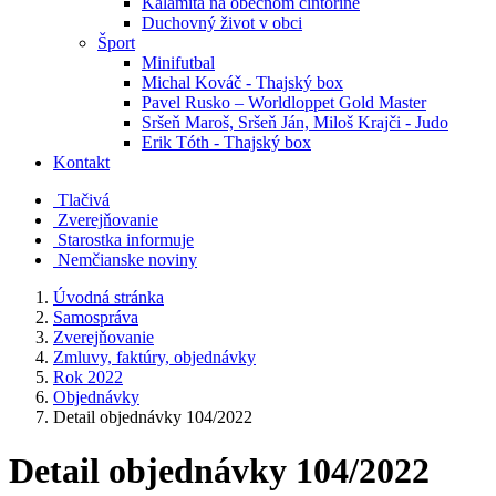
Kalamita na obecnom cintoríne
Duchovný život v obci
Šport
Minifutbal
Michal Kováč - Thajský box
Pavel Rusko – Worldloppet Gold Master
Sršeň Maroš, Sršeň Ján, Miloš Krajči - Judo
Erik Tóth - Thajský box
Kontakt
Tlačivá
Zverejňovanie
Starostka informuje
Nemčianske noviny
Úvodná stránka
Samospráva
Zverejňovanie
Zmluvy, faktúry, objednávky
Rok 2022
Objednávky
Detail objednávky 104/2022
Detail objednávky 104/2022