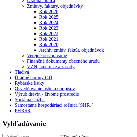
Úradná tabuľa
Zmluvy, faktúry, objednávky
Rok 2026
Rok 2025
Rok 2024
Rok 2023
Rok 2022
Rok 2021
Rok 2020
Archív zmlúv, faktúr, objednávok
Verejné obstarávanie
Finančné dokumenty obecného úradu
VZN, smernice a zásady
Tlačivá
Úradné hodiny OÚ
Rybárske lístky
Osvedčovanie listín a podpisov
Výrub drevín - životné prostredie
Sociálna služba
Samostatne hospodáriaci roľníci ⁄ SHR ⁄
PHRSR
Vyhľadávanie
Hľadaný výraz