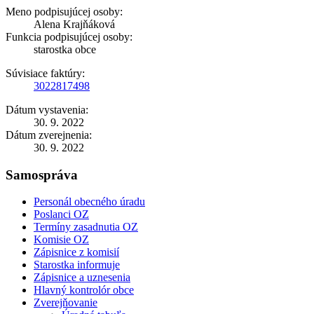
Meno podpisujúcej osoby:
Alena Krajňáková
Funkcia podpisujúcej osoby:
starostka obce
Súvisiace faktúry:
3022817498
Dátum vystavenia:
30. 9. 2022
Dátum zverejnenia:
30. 9. 2022
Samospráva
Personál obecného úradu
Poslanci OZ
Termíny zasadnutia OZ
Komisie OZ
Zápisnice z komisií
Starostka informuje
Zápisnice a uznesenia
Hlavný kontrolór obce
Zverejňovanie