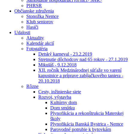
Samostatne hospodáriaci roľníci ⁄ SHR ⁄
PHRSR
Občianske združenia
Stonožka Nemce
Klub seniorov
Hasiči
Udalosti
Aktuality
Kalendár akcií
Fotogaléria
Detský karneval - 23.2.2019
Stretnutie dôchodcov nad 65 rokov - 27.1.2019
Mikuláš - 9.12.2018
XII. ročník Medzinárodnej súťaže vo varení
kapustnice a príprave zabíjačkového taniera -
20.10.2018
Rôzne
Cesty, inžinierske siete
Rozvoj, výstavba
Kultúrny dom
Dom smútku
Plynofikácia a rekonštrukcia Materskej
školy
Plynofikácia Banská Bystrica - Nemce
Parovodné potrubie k bytovkám