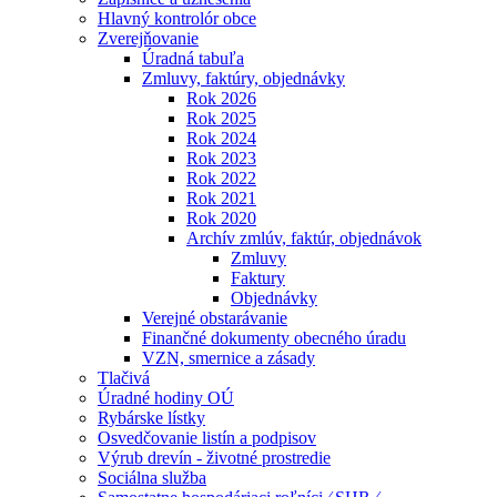
Hlavný kontrolór obce
Zverejňovanie
Úradná tabuľa
Zmluvy, faktúry, objednávky
Rok 2026
Rok 2025
Rok 2024
Rok 2023
Rok 2022
Rok 2021
Rok 2020
Archív zmlúv, faktúr, objednávok
Zmluvy
Faktury
Objednávky
Verejné obstarávanie
Finančné dokumenty obecného úradu
VZN, smernice a zásady
Tlačivá
Úradné hodiny OÚ
Rybárske lístky
Osvedčovanie listín a podpisov
Výrub drevín - životné prostredie
Sociálna služba