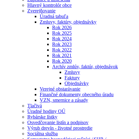
Hlavný kontrolór obce
Zverejňovanie
Úradná tabuľa
Zmluvy, faktúry, objednávky
Rok 2026
Rok 2025
Rok 2024
Rok 2023
Rok 2022
Rok 2021
Rok 2020
Archív zmlúv, faktúr, objednávok
Zmluvy
Faktury
Objednávky
Verejné obstarávanie
Finančné dokumenty obecného úradu
VZN, smernice a zásady
Tlačivá
Úradné hodiny OÚ
Rybárske lístky
Osvedčovanie listín a podpisov
Výrub drevín - životné prostredie
Sociálna služba