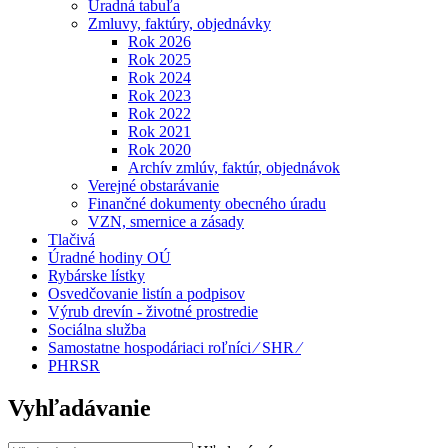
Úradná tabuľa
Zmluvy, faktúry, objednávky
Rok 2026
Rok 2025
Rok 2024
Rok 2023
Rok 2022
Rok 2021
Rok 2020
Archív zmlúv, faktúr, objednávok
Verejné obstarávanie
Finančné dokumenty obecného úradu
VZN, smernice a zásady
Tlačivá
Úradné hodiny OÚ
Rybárske lístky
Osvedčovanie listín a podpisov
Výrub drevín - životné prostredie
Sociálna služba
Samostatne hospodáriaci roľníci ⁄ SHR ⁄
PHRSR
Vyhľadávanie