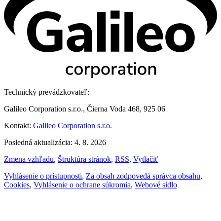
Technický prevádzkovateľ:
Galileo Corporation s.r.o., Čierna Voda 468, 925 06
Kontakt:
Galileo Corporation s.r.o.
Posledná aktualizácia: 4. 8. 2026
Zmena vzhľadu
,
Štruktúra stránok
,
RSS
,
Vytlačiť
Vyhlásenie o prístupnosti
,
Za obsah zodpovedá správca obsahu
,
Cookies
,
Vyhlásenie o ochrane súkromia
,
Webové sídlo