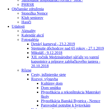
Samostatne hospodáriaci roľníci ⁄ SHR ⁄
PHRSR
Občianske združenia
Stonožka Nemce
Klub seniorov
Hasiči
Udalosti
Aktuality
Kalendár akcií
Fotogaléria
Detský karneval - 23.2.2019
Stretnutie dôchodcov nad 65 rokov - 27.1.2019
Mikuláš - 9.12.2018
XII. ročník Medzinárodnej súťaže vo varení
kapustnice a príprave zabíjačkového taniera -
20.10.2018
Rôzne
Cesty, inžinierske siete
Rozvoj, výstavba
Kultúrny dom
Dom smútku
Plynofikácia a rekonštrukcia Materskej
školy
Plynofikácia Banská Bystrica - Nemce
Parovodné potrubie k bytovkám