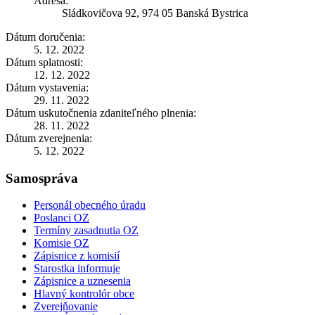
Adresa:
Sládkovičova 92, 974 05 Banská Bystrica
Dátum doručenia:
5. 12. 2022
Dátum splatnosti:
12. 12. 2022
Dátum vystavenia:
29. 11. 2022
Dátum uskutočnenia zdaniteľného plnenia:
28. 11. 2022
Dátum zverejnenia:
5. 12. 2022
Samospráva
Personál obecného úradu
Poslanci OZ
Termíny zasadnutia OZ
Komisie OZ
Zápisnice z komisií
Starostka informuje
Zápisnice a uznesenia
Hlavný kontrolór obce
Zverejňovanie