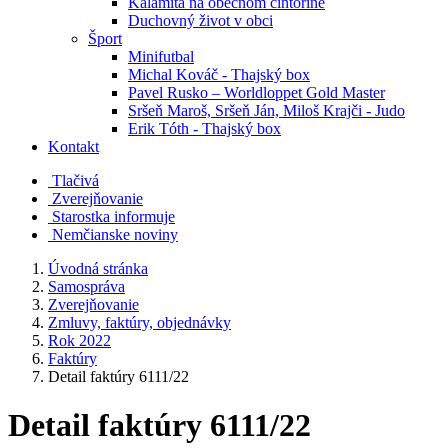
Kalamita na obecnom cintoríne
Duchovný život v obci
Šport
Minifutbal
Michal Kováč - Thajský box
Pavel Rusko – Worldloppet Gold Master
Sršeň Maroš, Sršeň Ján, Miloš Krajči - Judo
Erik Tóth - Thajský box
Kontakt
Tlačivá
Zverejňovanie
Starostka informuje
Nemčianske noviny
Úvodná stránka
Samospráva
Zverejňovanie
Zmluvy, faktúry, objednávky
Rok 2022
Faktúry
Detail faktúry 6111/22
Detail faktúry 6111/22