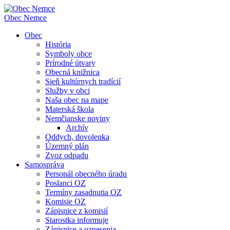
Obec
Nemce
Obec
História
Symboly obce
Prírodné útvary
Obecná knižnica
Sieň kultúrnych tradícií
Služby v obci
Naša obec na mape
Materská škola
Nemčianske noviny
Archív
Oddych, dovolenka
Územný plán
Zvoz odpadu
Samospráva
Personál obecného úradu
Poslanci OZ
Termíny zasadnutia OZ
Komisie OZ
Zápisnice z komisií
Starostka informuje
Zápisnice a uznesenia