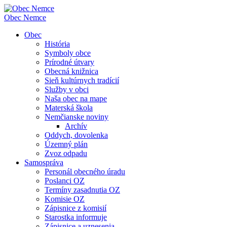
Obec
Nemce
Obec
História
Symboly obce
Prírodné útvary
Obecná knižnica
Sieň kultúrnych tradícií
Služby v obci
Naša obec na mape
Materská škola
Nemčianske noviny
Archív
Oddych, dovolenka
Územný plán
Zvoz odpadu
Samospráva
Personál obecného úradu
Poslanci OZ
Termíny zasadnutia OZ
Komisie OZ
Zápisnice z komisií
Starostka informuje
Zápisnice a uznesenia