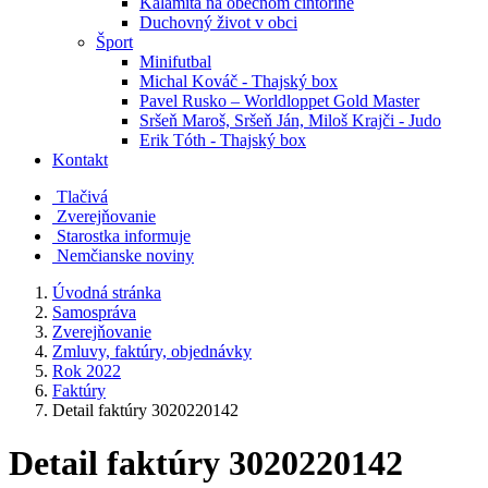
Kalamita na obecnom cintoríne
Duchovný život v obci
Šport
Minifutbal
Michal Kováč - Thajský box
Pavel Rusko – Worldloppet Gold Master
Sršeň Maroš, Sršeň Ján, Miloš Krajči - Judo
Erik Tóth - Thajský box
Kontakt
Tlačivá
Zverejňovanie
Starostka informuje
Nemčianske noviny
Úvodná stránka
Samospráva
Zverejňovanie
Zmluvy, faktúry, objednávky
Rok 2022
Faktúry
Detail faktúry 3020220142
Detail faktúry 3020220142