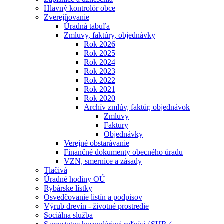
Hlavný kontrolór obce
Zverejňovanie
Úradná tabuľa
Zmluvy, faktúry, objednávky
Rok 2026
Rok 2025
Rok 2024
Rok 2023
Rok 2022
Rok 2021
Rok 2020
Archív zmlúv, faktúr, objednávok
Zmluvy
Faktury
Objednávky
Verejné obstarávanie
Finančné dokumenty obecného úradu
VZN, smernice a zásady
Tlačivá
Úradné hodiny OÚ
Rybárske lístky
Osvedčovanie listín a podpisov
Výrub drevín - životné prostredie
Sociálna služba