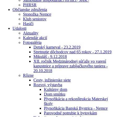
Samostatne hospodáriaci roľníci ⁄ SHR ⁄
PHRSR
Občianske združenia
Stonožka Nemce
Klub seniorov
Hasiči
Udalosti
Aktuality
Kalendár akcií
Fotogaléria
Detský karneval - 23.2.2019
Stretnutie dôchodcov nad 65 rokov - 27.1.2019
Mikuláš - 9.12.2018
XII. ročník Medzinárodnej súťaže vo varení
kapustnice a príprave zabíjačkového taniera -
20.10.2018
Rôzne
Cesty, inžinierske siete
Rozvoj, výstavba
Kultúrny dom
Dom smútku
Plynofikácia a rekonštrukcia Materskej
školy
Plynofikácia Banská Bystrica - Nemce
Parovodné potrubie k bytovkám