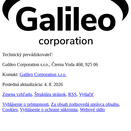
Technický prevádzkovateľ:
Galileo Corporation s.r.o., Čierna Voda 468, 925 06
Kontakt:
Galileo Corporation s.r.o.
Posledná aktualizácia: 4. 8. 2026
Zmena vzhľadu
,
Štruktúra stránok
,
RSS
,
Vytlačiť
Vyhlásenie o prístupnosti
,
Za obsah zodpovedá správca obsahu
,
Cookies
,
Vyhlásenie o ochrane súkromia
,
Webové sídlo