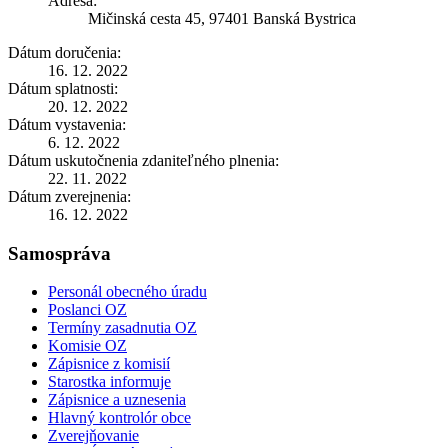
Adresa:
Mičinská cesta 45, 97401 Banská Bystrica
Dátum doručenia:
16. 12. 2022
Dátum splatnosti:
20. 12. 2022
Dátum vystavenia:
6. 12. 2022
Dátum uskutočnenia zdaniteľného plnenia:
22. 11. 2022
Dátum zverejnenia:
16. 12. 2022
Samospráva
Personál obecného úradu
Poslanci OZ
Termíny zasadnutia OZ
Komisie OZ
Zápisnice z komisií
Starostka informuje
Zápisnice a uznesenia
Hlavný kontrolór obce
Zverejňovanie