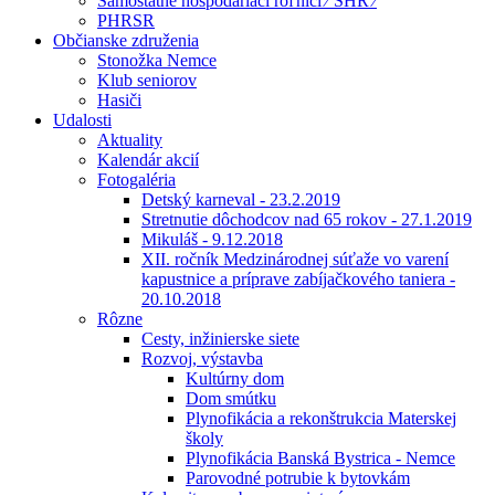
Samostatne hospodáriaci roľníci ⁄ SHR ⁄
PHRSR
Občianske združenia
Stonožka Nemce
Klub seniorov
Hasiči
Udalosti
Aktuality
Kalendár akcií
Fotogaléria
Detský karneval - 23.2.2019
Stretnutie dôchodcov nad 65 rokov - 27.1.2019
Mikuláš - 9.12.2018
XII. ročník Medzinárodnej súťaže vo varení
kapustnice a príprave zabíjačkového taniera -
20.10.2018
Rôzne
Cesty, inžinierske siete
Rozvoj, výstavba
Kultúrny dom
Dom smútku
Plynofikácia a rekonštrukcia Materskej
školy
Plynofikácia Banská Bystrica - Nemce
Parovodné potrubie k bytovkám