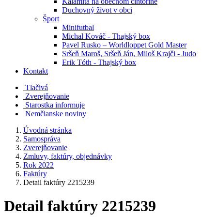
Kalamita na obecnom cintoríne
Duchovný život v obci
Šport
Minifutbal
Michal Kováč - Thajský box
Pavel Rusko – Worldloppet Gold Master
Sršeň Maroš, Sršeň Ján, Miloš Krajči - Judo
Erik Tóth - Thajský box
Kontakt
Tlačivá
Zverejňovanie
Starostka informuje
Nemčianske noviny
Úvodná stránka
Samospráva
Zverejňovanie
Zmluvy, faktúry, objednávky
Rok 2022
Faktúry
Detail faktúry 2215239
Detail faktúry 2215239