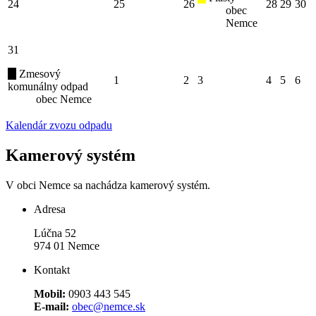
24
25
26
28
29
30
obec
Nemce
31
Zmesový
1
2
3
4
5
6
komunálny odpad
obec Nemce
Kalendár zvozu odpadu
Kamerový systém
V obci Nemce sa nachádza kamerový systém.
Adresa
Lúčna 52
974 01 Nemce
Kontakt
Mobil:
0903 443 545
E-mail:
obec@nemce.sk