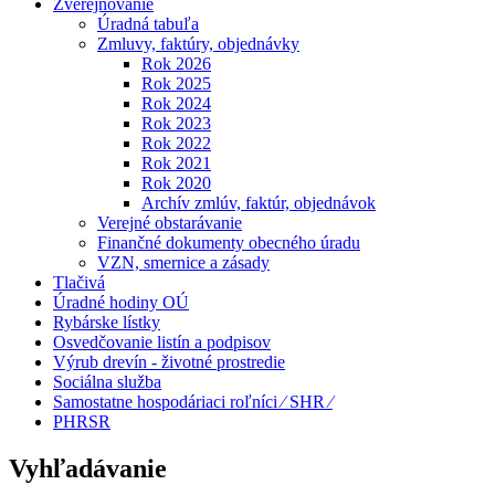
Zverejňovanie
Úradná tabuľa
Zmluvy, faktúry, objednávky
Rok 2026
Rok 2025
Rok 2024
Rok 2023
Rok 2022
Rok 2021
Rok 2020
Archív zmlúv, faktúr, objednávok
Verejné obstarávanie
Finančné dokumenty obecného úradu
VZN, smernice a zásady
Tlačivá
Úradné hodiny OÚ
Rybárske lístky
Osvedčovanie listín a podpisov
Výrub drevín - životné prostredie
Sociálna služba
Samostatne hospodáriaci roľníci ⁄ SHR ⁄
PHRSR
Vyhľadávanie