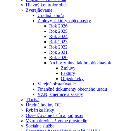
Hlavný kontrolór obce
Zverejňovanie
Úradná tabuľa
Zmluvy, faktúry, objednávky
Rok 2026
Rok 2025
Rok 2024
Rok 2023
Rok 2022
Rok 2021
Rok 2020
Archív zmlúv, faktúr, objednávok
Zmluvy
Faktury
Objednávky
Verejné obstarávanie
Finančné dokumenty obecného úradu
VZN, smernice a zásady
Tlačivá
Úradné hodiny OÚ
Rybárske lístky
Osvedčovanie listín a podpisov
Výrub drevín - životné prostredie
Sociálna služba