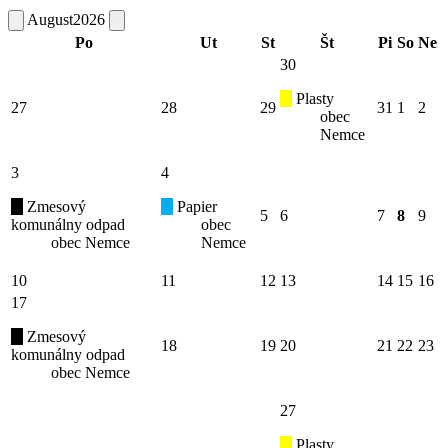
August
2026
Po
Ut
St
Št
Pi
So
Ne
30
Plasty
27
28
29
31
1
2
obec
Nemce
3
4
Zmesový
Papier
5
6
7
8
9
komunálny odpad
obec
obec Nemce
Nemce
10
11
12
13
14
15
16
17
Zmesový
18
19
20
21
22
23
komunálny odpad
obec Nemce
27
Plasty