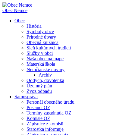
Obec
Nemce
Obec
História
Symboly obce
Prírodné útvary
Obecná knižnica
Sieň kultúrnych tradícií
Služby v obci
Naša obec na mape
Materská škola
Nemčianske noviny
Archív
Oddych, dovolenka
Územný plán
Zvoz odpadu
Samospráva
Personál obecného úradu
Poslanci OZ
Termíny zasadnutia OZ
Komisie OZ
Zápisnice z komisií
Starostka informuje
Zápisnice a uznesenia