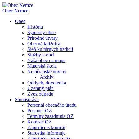
Obec
Nemce
Obec
História
Symboly obce
Prírodné útvary
Obecná knižnica
Sieň kultúrnych tradícií
Služby v obci
Naša obec na mape
Materská škola
Nemčianske noviny
Archív
Oddych, dovolenka
Územný plán
Zvoz odpadu
Samospráva
Personál obecného úradu
Poslanci OZ
Termíny zasadnutia OZ
Komisie OZ
Zápisnice z komisií
Starostka informuje
Zápisnice a uznesenia