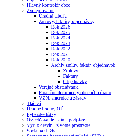
Hlavný kontrolór obce
Zverejňovanie
Úradná tabuľa
Zmluvy, faktúry, objednávky
Rok 2026
Rok 2025
Rok 2024
Rok 2023
Rok 2022
Rok 2021
Rok 2020
Archív zmlúv, faktúr, objednávok
Zmluvy
Faktury
Objednávky
Verejné obstarávanie
Finančné dokumenty obecného úradu
VZN, smernice a zásady
Tlačivá
Úradné hodiny OÚ
Rybárske lístky
Osvedčovanie listín a podpisov
Výrub drevín - životné prostredie
Sociálna služba