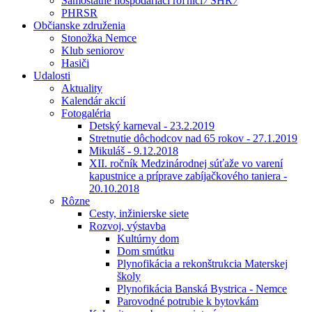
Samostatne hospodáriaci roľníci ⁄ SHR ⁄
PHRSR
Občianske združenia
Stonožka Nemce
Klub seniorov
Hasiči
Udalosti
Aktuality
Kalendár akcií
Fotogaléria
Detský karneval - 23.2.2019
Stretnutie dôchodcov nad 65 rokov - 27.1.2019
Mikuláš - 9.12.2018
XII. ročník Medzinárodnej súťaže vo varení
kapustnice a príprave zabíjačkového taniera -
20.10.2018
Rôzne
Cesty, inžinierske siete
Rozvoj, výstavba
Kultúrny dom
Dom smútku
Plynofikácia a rekonštrukcia Materskej
školy
Plynofikácia Banská Bystrica - Nemce
Parovodné potrubie k bytovkám