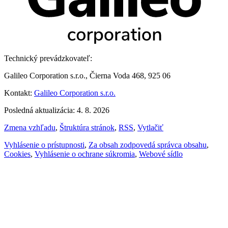
Technický prevádzkovateľ:
Galileo Corporation s.r.o., Čierna Voda 468, 925 06
Kontakt:
Galileo Corporation s.r.o.
Posledná aktualizácia: 4. 8. 2026
Zmena vzhľadu
,
Štruktúra stránok
,
RSS
,
Vytlačiť
Vyhlásenie o prístupnosti
,
Za obsah zodpovedá správca obsahu
,
Cookies
,
Vyhlásenie o ochrane súkromia
,
Webové sídlo