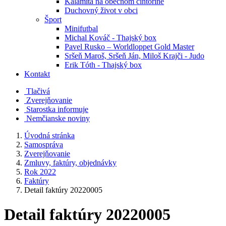
Kalamita na obecnom cintoríne
Duchovný život v obci
Šport
Minifutbal
Michal Kováč - Thajský box
Pavel Rusko – Worldloppet Gold Master
Sršeň Maroš, Sršeň Ján, Miloš Krajči - Judo
Erik Tóth - Thajský box
Kontakt
Tlačivá
Zverejňovanie
Starostka informuje
Nemčianske noviny
Úvodná stránka
Samospráva
Zverejňovanie
Zmluvy, faktúry, objednávky
Rok 2022
Faktúry
Detail faktúry 20220005
Detail faktúry 20220005