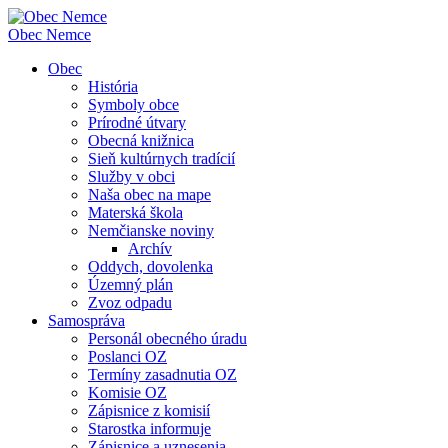
Obec
Nemce
Obec
História
Symboly obce
Prírodné útvary
Obecná knižnica
Sieň kultúrnych tradícií
Služby v obci
Naša obec na mape
Materská škola
Nemčianske noviny
Archív
Oddych, dovolenka
Územný plán
Zvoz odpadu
Samospráva
Personál obecného úradu
Poslanci OZ
Termíny zasadnutia OZ
Komisie OZ
Zápisnice z komisií
Starostka informuje
Zápisnice a uznesenia