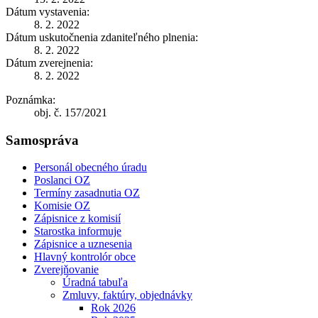
Dátum vystavenia:
8. 2. 2022
Dátum uskutočnenia zdaniteľného plnenia:
8. 2. 2022
Dátum zverejnenia:
8. 2. 2022
Poznámka:
obj. č. 157/2021
Samospráva
Personál obecného úradu
Poslanci OZ
Termíny zasadnutia OZ
Komisie OZ
Zápisnice z komisií
Starostka informuje
Zápisnice a uznesenia
Hlavný kontrolór obce
Zverejňovanie
Úradná tabuľa
Zmluvy, faktúry, objednávky
Rok 2026