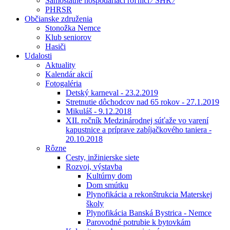
Samostatne hospodáriaci roľníci ⁄ SHR ⁄
PHRSR
Občianske združenia
Stonožka Nemce
Klub seniorov
Hasiči
Udalosti
Aktuality
Kalendár akcií
Fotogaléria
Detský karneval - 23.2.2019
Stretnutie dôchodcov nad 65 rokov - 27.1.2019
Mikuláš - 9.12.2018
XII. ročník Medzinárodnej súťaže vo varení
kapustnice a príprave zabíjačkového taniera -
20.10.2018
Rôzne
Cesty, inžinierske siete
Rozvoj, výstavba
Kultúrny dom
Dom smútku
Plynofikácia a rekonštrukcia Materskej
školy
Plynofikácia Banská Bystrica - Nemce
Parovodné potrubie k bytovkám