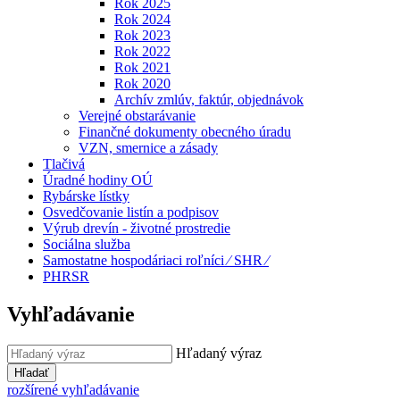
Rok 2025
Rok 2024
Rok 2023
Rok 2022
Rok 2021
Rok 2020
Archív zmlúv, faktúr, objednávok
Verejné obstarávanie
Finančné dokumenty obecného úradu
VZN, smernice a zásady
Tlačivá
Úradné hodiny OÚ
Rybárske lístky
Osvedčovanie listín a podpisov
Výrub drevín - životné prostredie
Sociálna služba
Samostatne hospodáriaci roľníci ⁄ SHR ⁄
PHRSR
Vyhľadávanie
Hľadaný výraz
Hľadať
rozšírené vyhľadávanie