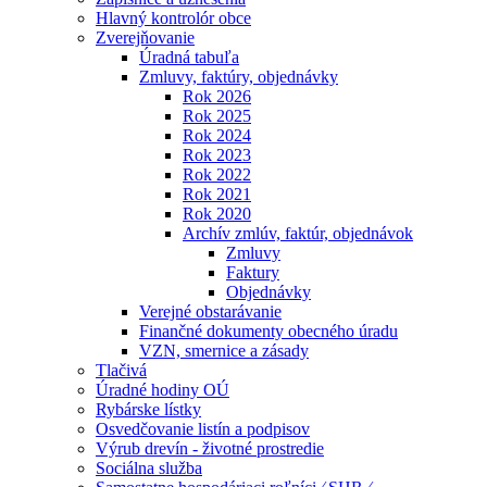
Hlavný kontrolór obce
Zverejňovanie
Úradná tabuľa
Zmluvy, faktúry, objednávky
Rok 2026
Rok 2025
Rok 2024
Rok 2023
Rok 2022
Rok 2021
Rok 2020
Archív zmlúv, faktúr, objednávok
Zmluvy
Faktury
Objednávky
Verejné obstarávanie
Finančné dokumenty obecného úradu
VZN, smernice a zásady
Tlačivá
Úradné hodiny OÚ
Rybárske lístky
Osvedčovanie listín a podpisov
Výrub drevín - životné prostredie
Sociálna služba