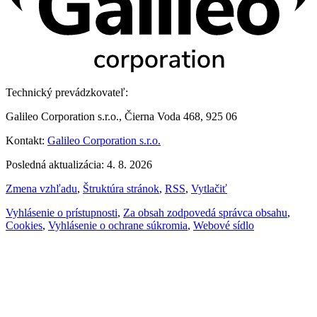
Technický prevádzkovateľ:
Galileo Corporation s.r.o., Čierna Voda 468, 925 06
Kontakt:
Galileo Corporation s.r.o.
Posledná aktualizácia: 4. 8. 2026
Zmena vzhľadu
,
Štruktúra stránok
,
RSS
,
Vytlačiť
Vyhlásenie o prístupnosti
,
Za obsah zodpovedá správca obsahu
,
Cookies
,
Vyhlásenie o ochrane súkromia
,
Webové sídlo