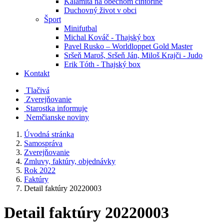
Kalamita na obecnom cintoríne
Duchovný život v obci
Šport
Minifutbal
Michal Kováč - Thajský box
Pavel Rusko – Worldloppet Gold Master
Sršeň Maroš, Sršeň Ján, Miloš Krajči - Judo
Erik Tóth - Thajský box
Kontakt
Tlačivá
Zverejňovanie
Starostka informuje
Nemčianske noviny
Úvodná stránka
Samospráva
Zverejňovanie
Zmluvy, faktúry, objednávky
Rok 2022
Faktúry
Detail faktúry 20220003
Detail faktúry 20220003