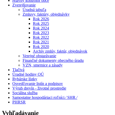
Hlavný kontrolór obce
Zverejňovanie
Úradná tabuľa
Zmluvy, faktúry, objednávky
Rok 2026
Rok 2025
Rok 2024
Rok 2023
Rok 2022
Rok 2021
Rok 2020
Archív zmlúv, faktúr, objednávok
Verejné obstarávanie
Finančné dokumenty obecného úradu
VZN, smernice a zásady
Tlačivá
Úradné hodiny OÚ
Rybárske lístky
Osvedčovanie listín a podpisov
Výrub drevín - životné prostredie
Sociálna služba
Samostatne hospodáriaci roľníci ⁄ SHR ⁄
PHRSR
Vyhľadávanie