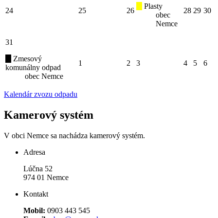
Plasty
24
25
26
28
29
30
obec
Nemce
31
Zmesový
1
2
3
4
5
6
komunálny odpad
obec Nemce
Kalendár zvozu odpadu
Kamerový systém
V obci Nemce sa nachádza kamerový systém.
Adresa
Lúčna 52
974 01 Nemce
Kontakt
Mobil:
0903 443 545