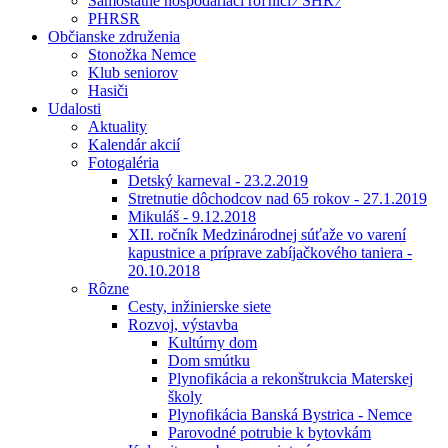
Samostatne hospodáriaci roľníci ⁄ SHR ⁄
PHRSR
Občianske združenia
Stonožka Nemce
Klub seniorov
Hasiči
Udalosti
Aktuality
Kalendár akcií
Fotogaléria
Detský karneval - 23.2.2019
Stretnutie dôchodcov nad 65 rokov - 27.1.2019
Mikuláš - 9.12.2018
XII. ročník Medzinárodnej súťaže vo varení
kapustnice a príprave zabíjačkového taniera -
20.10.2018
Rôzne
Cesty, inžinierske siete
Rozvoj, výstavba
Kultúrny dom
Dom smútku
Plynofikácia a rekonštrukcia Materskej
školy
Plynofikácia Banská Bystrica - Nemce
Parovodné potrubie k bytovkám