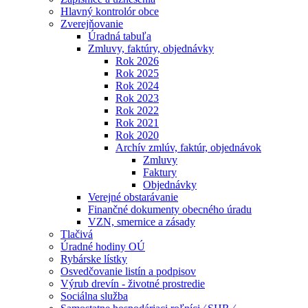
Hlavný kontrolór obce
Zverejňovanie
Úradná tabuľa
Zmluvy, faktúry, objednávky
Rok 2026
Rok 2025
Rok 2024
Rok 2023
Rok 2022
Rok 2021
Rok 2020
Archív zmlúv, faktúr, objednávok
Zmluvy
Faktury
Objednávky
Verejné obstarávanie
Finančné dokumenty obecného úradu
VZN, smernice a zásady
Tlačivá
Úradné hodiny OÚ
Rybárske lístky
Osvedčovanie listín a podpisov
Výrub drevín - životné prostredie
Sociálna služba