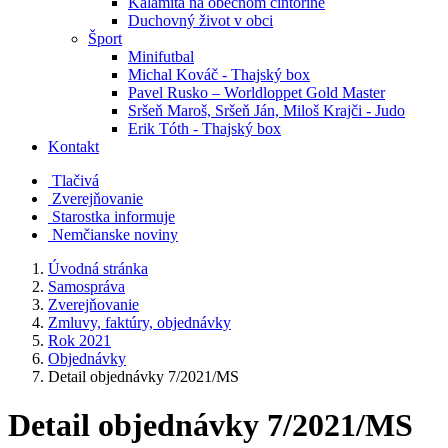
Kalamita na obecnom cintoríne
Duchovný život v obci
Šport
Minifutbal
Michal Kováč - Thajský box
Pavel Rusko – Worldloppet Gold Master
Sršeň Maroš, Sršeň Ján, Miloš Krajči - Judo
Erik Tóth - Thajský box
Kontakt
Tlačivá
Zverejňovanie
Starostka informuje
Nemčianske noviny
Úvodná stránka
Samospráva
Zverejňovanie
Zmluvy, faktúry, objednávky
Rok 2021
Objednávky
Detail objednávky 7/2021/MS
Detail objednávky 7/2021/MS