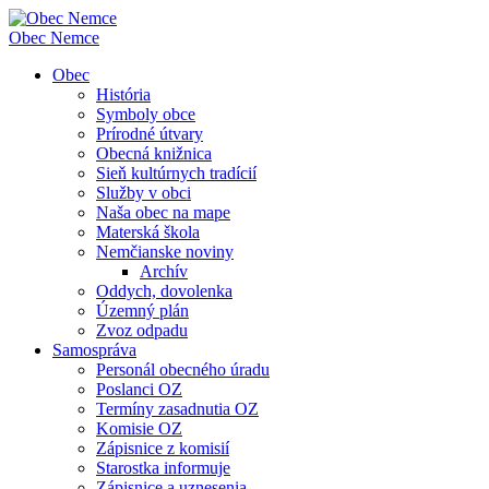
Obec
Nemce
Obec
História
Symboly obce
Prírodné útvary
Obecná knižnica
Sieň kultúrnych tradícií
Služby v obci
Naša obec na mape
Materská škola
Nemčianske noviny
Archív
Oddych, dovolenka
Územný plán
Zvoz odpadu
Samospráva
Personál obecného úradu
Poslanci OZ
Termíny zasadnutia OZ
Komisie OZ
Zápisnice z komisií
Starostka informuje
Zápisnice a uznesenia