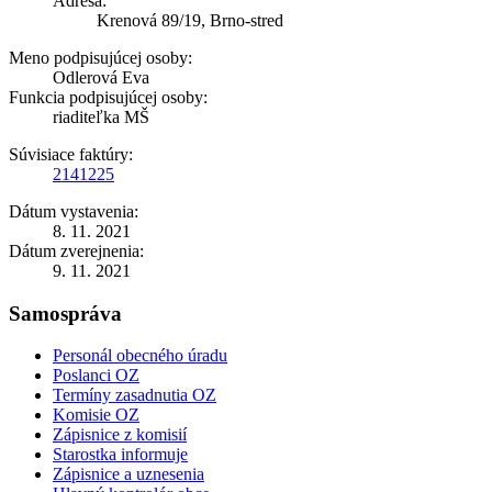
Adresa:
Krenová 89/19, Brno-stred
Meno podpisujúcej osoby:
Odlerová Eva
Funkcia podpisujúcej osoby:
riaditeľka MŠ
Súvisiace faktúry:
2141225
Dátum vystavenia:
8. 11. 2021
Dátum zverejnenia:
9. 11. 2021
Samospráva
Personál obecného úradu
Poslanci OZ
Termíny zasadnutia OZ
Komisie OZ
Zápisnice z komisií
Starostka informuje
Zápisnice a uznesenia