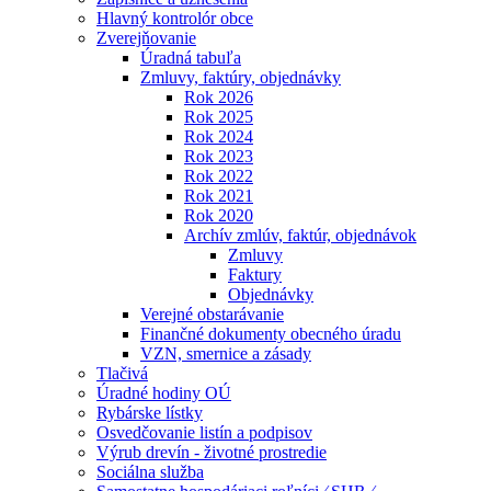
Hlavný kontrolór obce
Zverejňovanie
Úradná tabuľa
Zmluvy, faktúry, objednávky
Rok 2026
Rok 2025
Rok 2024
Rok 2023
Rok 2022
Rok 2021
Rok 2020
Archív zmlúv, faktúr, objednávok
Zmluvy
Faktury
Objednávky
Verejné obstarávanie
Finančné dokumenty obecného úradu
VZN, smernice a zásady
Tlačivá
Úradné hodiny OÚ
Rybárske lístky
Osvedčovanie listín a podpisov
Výrub drevín - životné prostredie
Sociálna služba