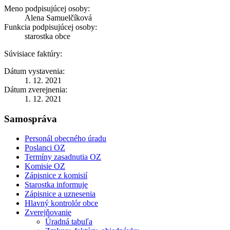
Meno podpisujúcej osoby:
Alena Samuelčíková
Funkcia podpisujúcej osoby:
starostka obce
Súvisiace faktúry:
Dátum vystavenia:
1. 12. 2021
Dátum zverejnenia:
1. 12. 2021
Samospráva
Personál obecného úradu
Poslanci OZ
Termíny zasadnutia OZ
Komisie OZ
Zápisnice z komisií
Starostka informuje
Zápisnice a uznesenia
Hlavný kontrolór obce
Zverejňovanie
Úradná tabuľa