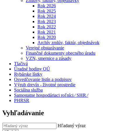
Zmluvy, faktúry, objednávky
Rok 2026
Rok 2025
Rok 2024
Rok 2023
Rok 2022
Rok 2021
Rok 2020
Archív zmlúv, faktúr, objednávok
Verejné obstarávanie
Finančné dokumenty obecného úradu
VZN, smernice a zásady
Tlačivá
Úradné hodiny OÚ
Rybárske lístky
Osvedčovanie listín a podpisov
Výrub drevín - životné prostredie
Sociálna služba
Samostatne hospodáriaci roľníci ⁄ SHR ⁄
PHRSR
Vyhľadávanie
Hľadaný výraz