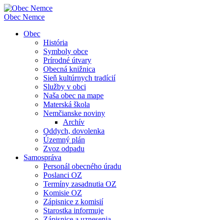
Obec
Nemce
Obec
História
Symboly obce
Prírodné útvary
Obecná knižnica
Sieň kultúrnych tradícií
Služby v obci
Naša obec na mape
Materská škola
Nemčianske noviny
Archív
Oddych, dovolenka
Územný plán
Zvoz odpadu
Samospráva
Personál obecného úradu
Poslanci OZ
Termíny zasadnutia OZ
Komisie OZ
Zápisnice z komisií
Starostka informuje
Zápisnice a uznesenia