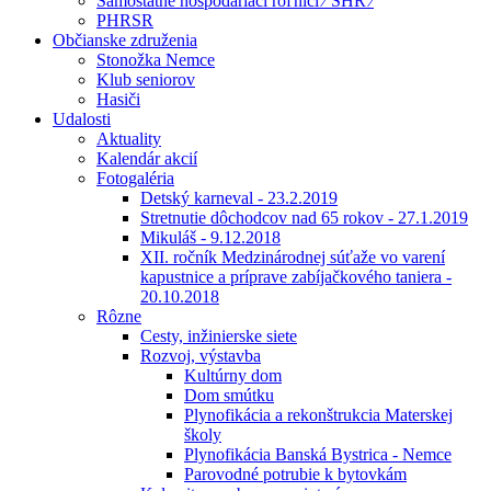
Samostatne hospodáriaci roľníci ⁄ SHR ⁄
PHRSR
Občianske združenia
Stonožka Nemce
Klub seniorov
Hasiči
Udalosti
Aktuality
Kalendár akcií
Fotogaléria
Detský karneval - 23.2.2019
Stretnutie dôchodcov nad 65 rokov - 27.1.2019
Mikuláš - 9.12.2018
XII. ročník Medzinárodnej súťaže vo varení
kapustnice a príprave zabíjačkového taniera -
20.10.2018
Rôzne
Cesty, inžinierske siete
Rozvoj, výstavba
Kultúrny dom
Dom smútku
Plynofikácia a rekonštrukcia Materskej
školy
Plynofikácia Banská Bystrica - Nemce
Parovodné potrubie k bytovkám