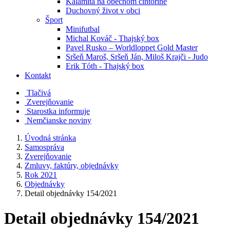
Kalamita na obecnom cintoríne
Duchovný život v obci
Šport
Minifutbal
Michal Kováč - Thajský box
Pavel Rusko – Worldloppet Gold Master
Sršeň Maroš, Sršeň Ján, Miloš Krajči - Judo
Erik Tóth - Thajský box
Kontakt
Tlačivá
Zverejňovanie
Starostka informuje
Nemčianske noviny
Úvodná stránka
Samospráva
Zverejňovanie
Zmluvy, faktúry, objednávky
Rok 2021
Objednávky
Detail objednávky 154/2021
Detail objednávky 154/2021