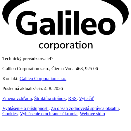
Technický prevádzkovateľ:
Galileo Corporation s.r.o., Čierna Voda 468, 925 06
Kontakt:
Galileo Corporation s.r.o.
Posledná aktualizácia: 4. 8. 2026
Zmena vzhľadu
,
Štruktúra stránok
,
RSS
,
Vytlačiť
Vyhlásenie o prístupnosti
,
Za obsah zodpovedá správca obsahu
,
Cookies
,
Vyhlásenie o ochrane súkromia
,
Webové sídlo