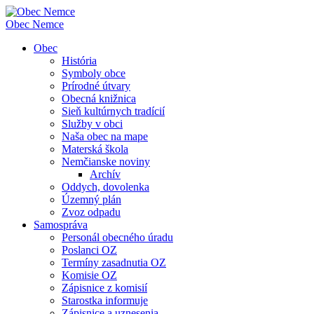
Obec
Nemce
Obec
História
Symboly obce
Prírodné útvary
Obecná knižnica
Sieň kultúrnych tradícií
Služby v obci
Naša obec na mape
Materská škola
Nemčianske noviny
Archív
Oddych, dovolenka
Územný plán
Zvoz odpadu
Samospráva
Personál obecného úradu
Poslanci OZ
Termíny zasadnutia OZ
Komisie OZ
Zápisnice z komisií
Starostka informuje
Zápisnice a uznesenia