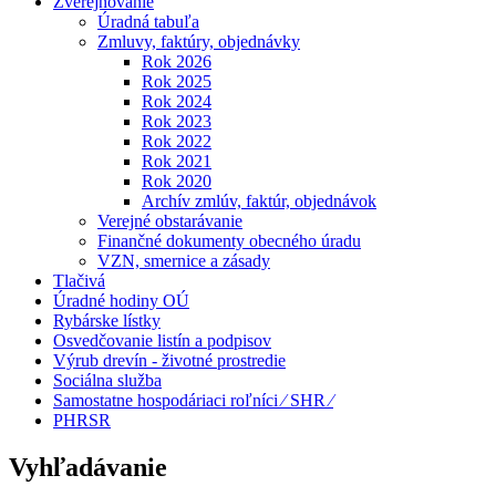
Zverejňovanie
Úradná tabuľa
Zmluvy, faktúry, objednávky
Rok 2026
Rok 2025
Rok 2024
Rok 2023
Rok 2022
Rok 2021
Rok 2020
Archív zmlúv, faktúr, objednávok
Verejné obstarávanie
Finančné dokumenty obecného úradu
VZN, smernice a zásady
Tlačivá
Úradné hodiny OÚ
Rybárske lístky
Osvedčovanie listín a podpisov
Výrub drevín - životné prostredie
Sociálna služba
Samostatne hospodáriaci roľníci ⁄ SHR ⁄
PHRSR
Vyhľadávanie