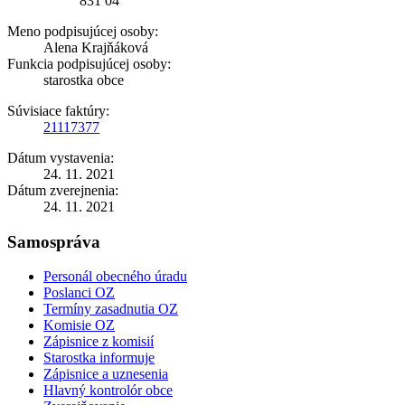
831 04
Meno podpisujúcej osoby:
Alena Krajňáková
Funkcia podpisujúcej osoby:
starostka obce
Súvisiace faktúry:
21117377
Dátum vystavenia:
24. 11. 2021
Dátum zverejnenia:
24. 11. 2021
Samospráva
Personál obecného úradu
Poslanci OZ
Termíny zasadnutia OZ
Komisie OZ
Zápisnice z komisií
Starostka informuje
Zápisnice a uznesenia
Hlavný kontrolór obce