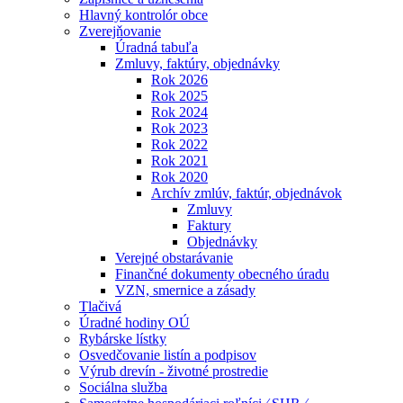
Hlavný kontrolór obce
Zverejňovanie
Úradná tabuľa
Zmluvy, faktúry, objednávky
Rok 2026
Rok 2025
Rok 2024
Rok 2023
Rok 2022
Rok 2021
Rok 2020
Archív zmlúv, faktúr, objednávok
Zmluvy
Faktury
Objednávky
Verejné obstarávanie
Finančné dokumenty obecného úradu
VZN, smernice a zásady
Tlačivá
Úradné hodiny OÚ
Rybárske lístky
Osvedčovanie listín a podpisov
Výrub drevín - životné prostredie
Sociálna služba