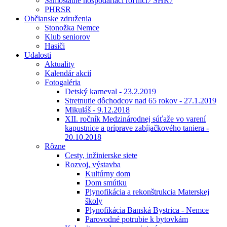
Samostatne hospodáriaci roľníci ⁄ SHR ⁄
PHRSR
Občianske združenia
Stonožka Nemce
Klub seniorov
Hasiči
Udalosti
Aktuality
Kalendár akcií
Fotogaléria
Detský karneval - 23.2.2019
Stretnutie dôchodcov nad 65 rokov - 27.1.2019
Mikuláš - 9.12.2018
XII. ročník Medzinárodnej súťaže vo varení
kapustnice a príprave zabíjačkového taniera -
20.10.2018
Rôzne
Cesty, inžinierske siete
Rozvoj, výstavba
Kultúrny dom
Dom smútku
Plynofikácia a rekonštrukcia Materskej
školy
Plynofikácia Banská Bystrica - Nemce
Parovodné potrubie k bytovkám