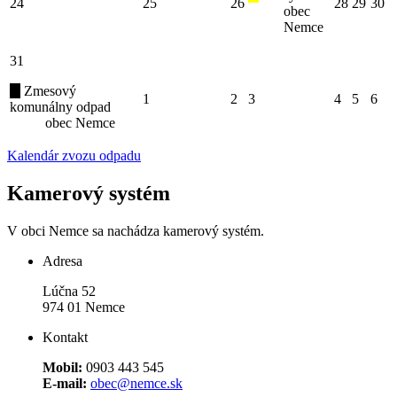
24
25
26
28
29
30
obec
Nemce
31
Zmesový
1
2
3
4
5
6
komunálny odpad
obec Nemce
Kalendár zvozu odpadu
Kamerový systém
V obci Nemce sa nachádza kamerový systém.
Adresa
Lúčna 52
974 01 Nemce
Kontakt
Mobil:
0903 443 545
E-mail:
obec@nemce.sk