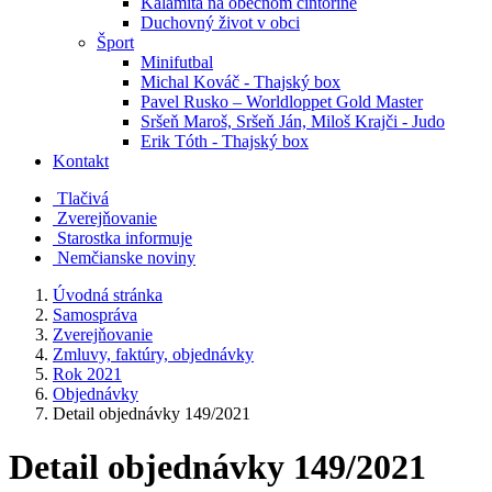
Kalamita na obecnom cintoríne
Duchovný život v obci
Šport
Minifutbal
Michal Kováč - Thajský box
Pavel Rusko – Worldloppet Gold Master
Sršeň Maroš, Sršeň Ján, Miloš Krajči - Judo
Erik Tóth - Thajský box
Kontakt
Tlačivá
Zverejňovanie
Starostka informuje
Nemčianske noviny
Úvodná stránka
Samospráva
Zverejňovanie
Zmluvy, faktúry, objednávky
Rok 2021
Objednávky
Detail objednávky 149/2021
Detail objednávky 149/2021