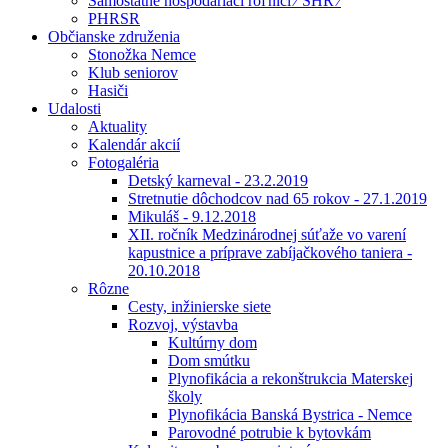
Samostatne hospodáriaci roľníci ⁄ SHR ⁄
PHRSR
Občianske združenia
Stonožka Nemce
Klub seniorov
Hasiči
Udalosti
Aktuality
Kalendár akcií
Fotogaléria
Detský karneval - 23.2.2019
Stretnutie dôchodcov nad 65 rokov - 27.1.2019
Mikuláš - 9.12.2018
XII. ročník Medzinárodnej súťaže vo varení
kapustnice a príprave zabíjačkového taniera -
20.10.2018
Rôzne
Cesty, inžinierske siete
Rozvoj, výstavba
Kultúrny dom
Dom smútku
Plynofikácia a rekonštrukcia Materskej
školy
Plynofikácia Banská Bystrica - Nemce
Parovodné potrubie k bytovkám