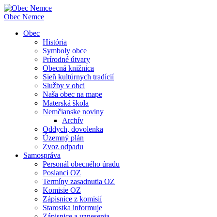
Obec
Nemce
Obec
História
Symboly obce
Prírodné útvary
Obecná knižnica
Sieň kultúrnych tradícií
Služby v obci
Naša obec na mape
Materská škola
Nemčianske noviny
Archív
Oddych, dovolenka
Územný plán
Zvoz odpadu
Samospráva
Personál obecného úradu
Poslanci OZ
Termíny zasadnutia OZ
Komisie OZ
Zápisnice z komisií
Starostka informuje
Zápisnice a uznesenia