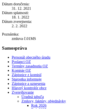
Dátum doručenia:
31. 12. 2021
Dátum splatnosti:
18. 1. 2022
Dátum zverejnenia:
2. 2. 2022
Poznámka:
zmluva č.01MS
Samospráva
Personál obecného úradu
Poslanci OZ
Termíny zasadnutia OZ
Komisie OZ
Zápisnice z komisií
Starostka informuje
Zápisnice a uznesenia
Hlavný kontrolór obce
Zverejňovanie
Úradná tabuľa
Zmluvy, faktúry, objednávky
Rok 2026