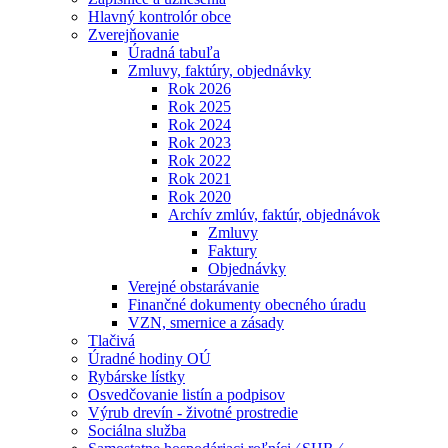
Hlavný kontrolór obce
Zverejňovanie
Úradná tabuľa
Zmluvy, faktúry, objednávky
Rok 2026
Rok 2025
Rok 2024
Rok 2023
Rok 2022
Rok 2021
Rok 2020
Archív zmlúv, faktúr, objednávok
Zmluvy
Faktury
Objednávky
Verejné obstarávanie
Finančné dokumenty obecného úradu
VZN, smernice a zásady
Tlačivá
Úradné hodiny OÚ
Rybárske lístky
Osvedčovanie listín a podpisov
Výrub drevín - životné prostredie
Sociálna služba