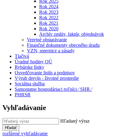
Rok 2025
Rok 2024
Rok 2023
Rok 2022
Rok 2021
Rok 2020
Archív zmlúv, faktúr, objednávok
Verejné obstarávanie
Finančné dokumenty obecného úradu
VZN, smernice a zásady
Tlačivá
Úradné hodiny OÚ
Rybárske lístky
Osvedčovanie listín a podpisov
Výrub drevín - životné prostredie
Sociálna služba
Samostatne hospodáriaci roľníci ⁄ SHR ⁄
PHRSR
Vyhľadávanie
Hľadaný výraz
Hľadať
rozšírené vyhľadávanie