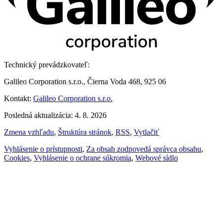
Technický prevádzkovateľ:
Galileo Corporation s.r.o., Čierna Voda 468, 925 06
Kontakt:
Galileo Corporation s.r.o.
Posledná aktualizácia: 4. 8. 2026
Zmena vzhľadu
,
Štruktúra stránok
,
RSS
,
Vytlačiť
Vyhlásenie o prístupnosti
,
Za obsah zodpovedá správca obsahu
,
Cookies
,
Vyhlásenie o ochrane súkromia
,
Webové sídlo