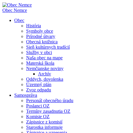
Obec
Nemce
Obec
História
Symboly obce
Prírodné útvary
Obecná knižnica
Sieň kultúrnych tradícií
Služby v obci
Naša obec na mape
Materská škola
Nemčianske noviny
Archív
Oddych, dovolenka
Územný plán
Zvoz odpadu
Samospráva
Personál obecného úradu
Poslanci OZ
Termíny zasadnutia OZ
Komisie OZ
Zápisnice z komisií
Starostka informuje
Zápisnice a uznesenia