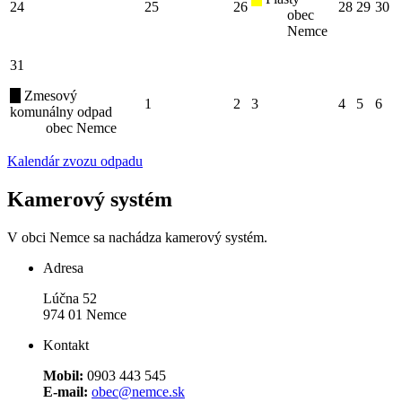
24
25
26
28
29
30
obec
Nemce
31
Zmesový
1
2
3
4
5
6
komunálny odpad
obec Nemce
Kalendár zvozu odpadu
Kamerový systém
V obci Nemce sa nachádza kamerový systém.
Adresa
Lúčna 52
974 01 Nemce
Kontakt
Mobil:
0903 443 545
E-mail:
obec@nemce.sk