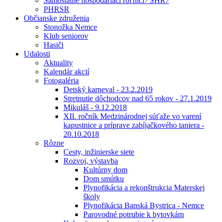
Samostatne hospodáriaci roľníci ⁄ SHR ⁄
PHRSR
Občianske združenia
Stonožka Nemce
Klub seniorov
Hasiči
Udalosti
Aktuality
Kalendár akcií
Fotogaléria
Detský karneval - 23.2.2019
Stretnutie dôchodcov nad 65 rokov - 27.1.2019
Mikuláš - 9.12.2018
XII. ročník Medzinárodnej súťaže vo varení
kapustnice a príprave zabíjačkového taniera -
20.10.2018
Rôzne
Cesty, inžinierske siete
Rozvoj, výstavba
Kultúrny dom
Dom smútku
Plynofikácia a rekonštrukcia Materskej
školy
Plynofikácia Banská Bystrica - Nemce
Parovodné potrubie k bytovkám