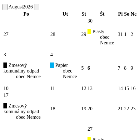
August
2026
Po
Ut
St
Št
Pi
So
Ne
30
Plasty
27
28
29
31
1
2
obec
Nemce
3
4
Zmesový
Papier
5
6
7
8
9
komunálny odpad
obec
obec Nemce
Nemce
10
11
12
13
14
15
16
17
Zmesový
18
19
20
21
22
23
komunálny odpad
obec Nemce
27
Plasty