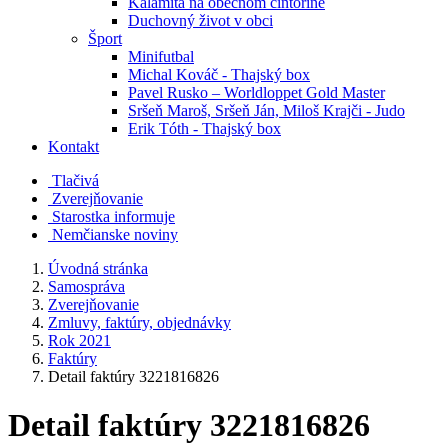
Kalamita na obecnom cintoríne
Duchovný život v obci
Šport
Minifutbal
Michal Kováč - Thajský box
Pavel Rusko – Worldloppet Gold Master
Sršeň Maroš, Sršeň Ján, Miloš Krajči - Judo
Erik Tóth - Thajský box
Kontakt
Tlačivá
Zverejňovanie
Starostka informuje
Nemčianske noviny
Úvodná stránka
Samospráva
Zverejňovanie
Zmluvy, faktúry, objednávky
Rok 2021
Faktúry
Detail faktúry 3221816826
Detail faktúry 3221816826