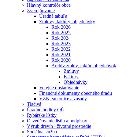
Hlavný kontrolór obce
Zverejňovanie
Úradná tabuľa
Zmluvy, faktúry, objednávky
Rok 2026
Rok 2025
Rok 2024
Rok 2023
Rok 2022
Rok 2021
Rok 2020
Archív zmlúv, faktúr, objednávok
Zmluvy
Faktury
Objednávky
Verejné obstarávanie
Finančné dokumenty obecného úradu
VZN, smernice a zásady
Tlačivá
Úradné hodiny OÚ
Rybárske lístky
Osvedčovanie listín a podpisov
Výrub drevín - životné prostredie
Sociálna služba