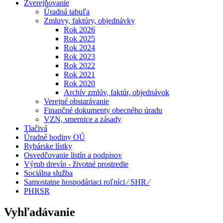
Zverejňovanie
Úradná tabuľa
Zmluvy, faktúry, objednávky
Rok 2026
Rok 2025
Rok 2024
Rok 2023
Rok 2022
Rok 2021
Rok 2020
Archív zmlúv, faktúr, objednávok
Verejné obstarávanie
Finančné dokumenty obecného úradu
VZN, smernice a zásady
Tlačivá
Úradné hodiny OÚ
Rybárske lístky
Osvedčovanie listín a podpisov
Výrub drevín - životné prostredie
Sociálna služba
Samostatne hospodáriaci roľníci ⁄ SHR ⁄
PHRSR
Vyhľadávanie