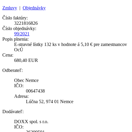
Zmluvy
|
Objednávky
Číslo faktúry:
3221816826
Číslo objednávky:
99/2021
Popis plnenia:
E-stravné lístky 132 ks v hodnote á 5,10 € pre zamestnancov
OcÚ
Cena:
680,40 EUR
Odberateľ:
Obec Nemce
IČO:
00647438
Adresa:
Lúčna 52, 974 01 Nemce
Dodávateľ:
DOXX spol. s r.o.
IČO: