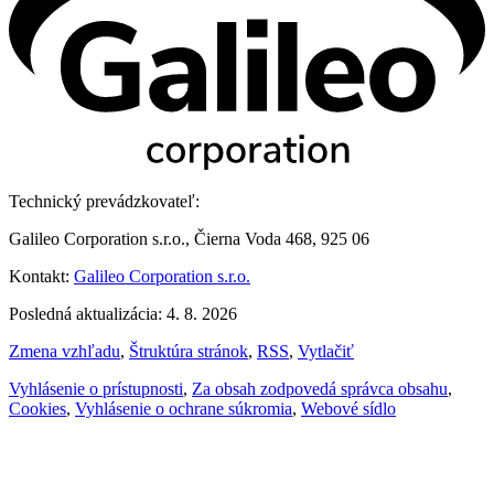
Technický prevádzkovateľ:
Galileo Corporation s.r.o., Čierna Voda 468, 925 06
Kontakt:
Galileo Corporation s.r.o.
Posledná aktualizácia: 4. 8. 2026
Zmena vzhľadu
,
Štruktúra stránok
,
RSS
,
Vytlačiť
Vyhlásenie o prístupnosti
,
Za obsah zodpovedá správca obsahu
,
Cookies
,
Vyhlásenie o ochrane súkromia
,
Webové sídlo