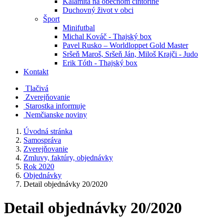
Kalamita na obecnom cintoríne
Duchovný život v obci
Šport
Minifutbal
Michal Kováč - Thajský box
Pavel Rusko – Worldloppet Gold Master
Sršeň Maroš, Sršeň Ján, Miloš Krajči - Judo
Erik Tóth - Thajský box
Kontakt
Tlačivá
Zverejňovanie
Starostka informuje
Nemčianske noviny
Úvodná stránka
Samospráva
Zverejňovanie
Zmluvy, faktúry, objednávky
Rok 2020
Objednávky
Detail objednávky 20/2020
Detail objednávky 20/2020