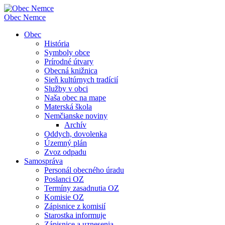
Obec
Nemce
Obec
História
Symboly obce
Prírodné útvary
Obecná knižnica
Sieň kultúrnych tradícií
Služby v obci
Naša obec na mape
Materská škola
Nemčianske noviny
Archív
Oddych, dovolenka
Územný plán
Zvoz odpadu
Samospráva
Personál obecného úradu
Poslanci OZ
Termíny zasadnutia OZ
Komisie OZ
Zápisnice z komisií
Starostka informuje
Zápisnice a uznesenia