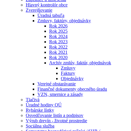
Hlavný kontrolór obce
Zverejňovanie
Úradná tabuľa
Zmluvy, faktúry, objednávky
Rok 2026
Rok 2025
Rok 2024
Rok 2023
Rok 2022
Rok 2021
Rok 2020
Archív zmlúv, faktúr, objednávok
Zmluvy
Faktury
Objednávky
Verejné obstarávanie
Finančné dokumenty obecného úradu
VZN, smernice a zásady
Tlačivá
Úradné hodiny OÚ
Rybárske lístky
Osvedčovanie listín a podpisov
Výrub drevín - životné prostredie
Sociálna služba