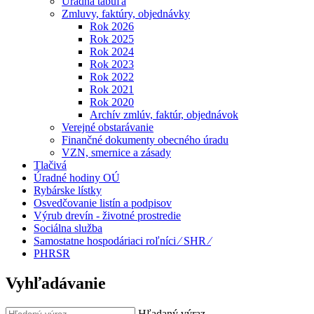
Úradná tabuľa
Zmluvy, faktúry, objednávky
Rok 2026
Rok 2025
Rok 2024
Rok 2023
Rok 2022
Rok 2021
Rok 2020
Archív zmlúv, faktúr, objednávok
Verejné obstarávanie
Finančné dokumenty obecného úradu
VZN, smernice a zásady
Tlačivá
Úradné hodiny OÚ
Rybárske lístky
Osvedčovanie listín a podpisov
Výrub drevín - životné prostredie
Sociálna služba
Samostatne hospodáriaci roľníci ⁄ SHR ⁄
PHRSR
Vyhľadávanie
Hľadaný výraz