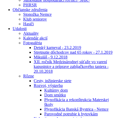
Samostatne hospodáriaci roľníci ⁄ SHR ⁄
PHRSR
Občianske združenia
Stonožka Nemce
Klub seniorov
Hasiči
Udalosti
Aktuality
Kalendár akcií
Fotogaléria
Detský karneval - 23.2.2019
Stretnutie dôchodcov nad 65 rokov - 27.1.2019
Mikuláš - 9.12.2018
XII. ročník Medzinárodnej súťaže vo varení
kapustnice a príprave zabíjačkového taniera -
20.10.2018
Rôzne
Cesty, inžinierske siete
Rozvoj, výstavba
Kultúrny dom
Dom smútku
Plynofikácia a rekonštrukcia Materskej
školy
Plynofikácia Banská Bystrica - Nemce
Parovodné potrubie k bytovkám