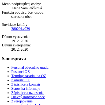
Meno podpisujúcej osoby:
Alena Samuelčíková
Funkcia podpisujúcej osoby:
starostka obce
Súvisiace faktúry:
3802014939
Dátum vystavenia:
19. 2. 2020
Dátum zverejnenia:
20. 2. 2020
Samospráva
Personál obecného úradu
Poslanci OZ
Termíny zasadnutia OZ
Komisie OZ
Zápisnice z komisií
Starostka informuje
Zápisnice a uznesenia
Hlavný kontrolór obce
Zverejňovanie