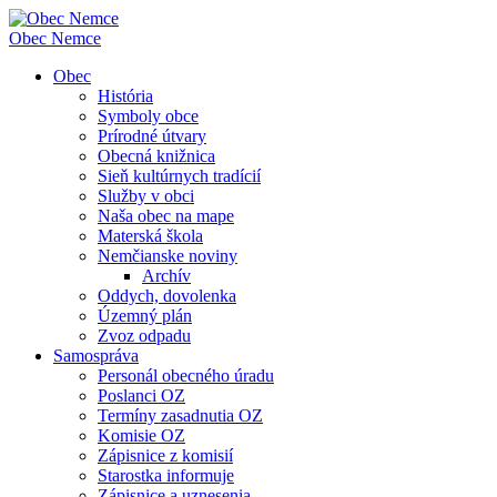
Obec
Nemce
Obec
História
Symboly obce
Prírodné útvary
Obecná knižnica
Sieň kultúrnych tradícií
Služby v obci
Naša obec na mape
Materská škola
Nemčianske noviny
Archív
Oddych, dovolenka
Územný plán
Zvoz odpadu
Samospráva
Personál obecného úradu
Poslanci OZ
Termíny zasadnutia OZ
Komisie OZ
Zápisnice z komisií
Starostka informuje
Zápisnice a uznesenia