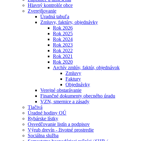
Hlavný kontrolór obce
Zverejňovanie
Úradná tabuľa
Zmluvy, faktúry, objednávky
Rok 2026
Rok 2025
Rok 2024
Rok 2023
Rok 2022
Rok 2021
Rok 2020
Archív zmlúv, faktúr, objednávok
Zmluvy
Faktury
Objednávky
Verejné obstarávanie
Finančné dokumenty obecného úradu
VZN, smernice a zásady
Tlačivá
Úradné hodiny OÚ
Rybárske lístky
Osvedčovanie listín a podpisov
Výrub drevín - životné prostredie
Sociálna služba