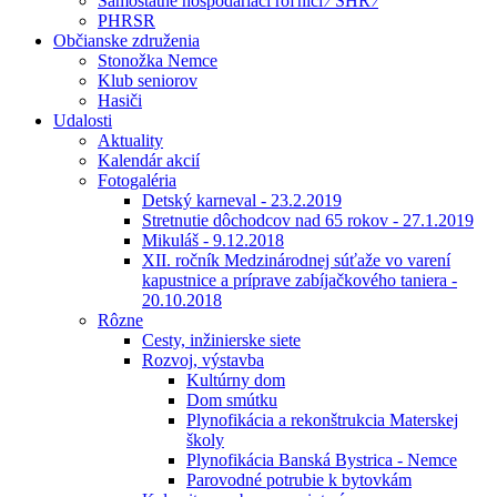
Samostatne hospodáriaci roľníci ⁄ SHR ⁄
PHRSR
Občianske združenia
Stonožka Nemce
Klub seniorov
Hasiči
Udalosti
Aktuality
Kalendár akcií
Fotogaléria
Detský karneval - 23.2.2019
Stretnutie dôchodcov nad 65 rokov - 27.1.2019
Mikuláš - 9.12.2018
XII. ročník Medzinárodnej súťaže vo varení
kapustnice a príprave zabíjačkového taniera -
20.10.2018
Rôzne
Cesty, inžinierske siete
Rozvoj, výstavba
Kultúrny dom
Dom smútku
Plynofikácia a rekonštrukcia Materskej
školy
Plynofikácia Banská Bystrica - Nemce
Parovodné potrubie k bytovkám