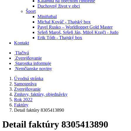
Kalamita na obecnom cintoríne
Duchovný život v obci
Šport
Minifutbal
Michal Kováč - Thajský box
Pavel Rusko – Worldloppet Gold Master
Sršeň Maroš, Sršeň Ján, Miloš Krajči - Judo
Erik Tóth - Thajský box
Kontakt
Tlačivá
Zverejňovanie
Starostka informuje
Nemčianske noviny
Úvodná stránka
Samospráva
Zverejňovanie
Zmluvy, faktúry, objednávky
Rok 2022
Faktúry
Detail faktúry 8305413890
Detail faktúry 8305413890