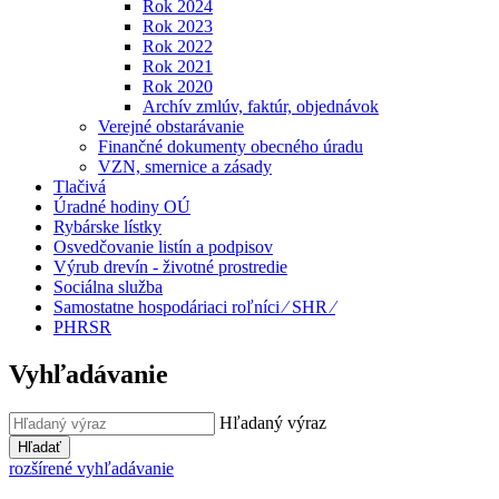
Rok 2024
Rok 2023
Rok 2022
Rok 2021
Rok 2020
Archív zmlúv, faktúr, objednávok
Verejné obstarávanie
Finančné dokumenty obecného úradu
VZN, smernice a zásady
Tlačivá
Úradné hodiny OÚ
Rybárske lístky
Osvedčovanie listín a podpisov
Výrub drevín - životné prostredie
Sociálna služba
Samostatne hospodáriaci roľníci ⁄ SHR ⁄
PHRSR
Vyhľadávanie
Hľadaný výraz
Hľadať
rozšírené vyhľadávanie