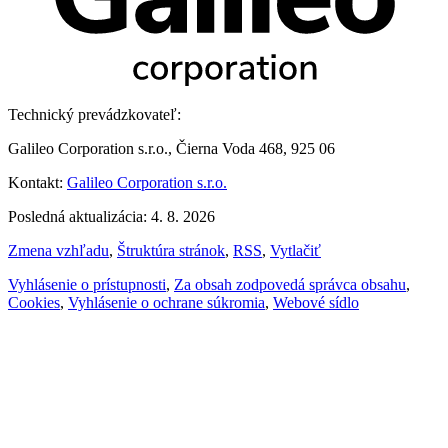
Technický prevádzkovateľ:
Galileo Corporation s.r.o., Čierna Voda 468, 925 06
Kontakt:
Galileo Corporation s.r.o.
Posledná aktualizácia: 4. 8. 2026
Zmena vzhľadu
,
Štruktúra stránok
,
RSS
,
Vytlačiť
Vyhlásenie o prístupnosti
,
Za obsah zodpovedá správca obsahu
,
Cookies
,
Vyhlásenie o ochrane súkromia
,
Webové sídlo