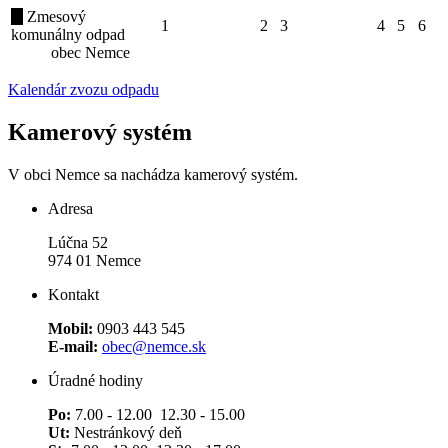
Zmesový
1
2
3
4
5
6
komunálny odpad
obec Nemce
Kalendár zvozu odpadu
Kamerový systém
V obci Nemce sa nachádza kamerový systém.
Adresa
Lúčna 52
974 01 Nemce
Kontakt
Mobil:
0903 443 545
E-mail:
obec@nemce.sk
Úradné hodiny
Po:
7.00 - 12.00 12.30 - 15.00
Ut:
Nestránkový deň