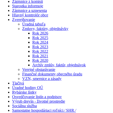
Zápisnice z komisií
Starostka informuje
Zápisnice a uznesenia
Hlavný kontrolór obce
Zverejňovanie
Úradná tabuľa
Zmluvy, faktúry, objednávky
Rok 2026
Rok 2025
Rok 2024
Rok 2023
Rok 2022
Rok 2021
Rok 2020
Archív zmlúv, faktúr, objednávok
Verejné obstarávanie
Finančné dokumenty obecného úradu
VZN, smernice a zásady
Tlačivá
Úradné hodiny OÚ
Rybárske lístky
Osvedčovanie listín a podpisov
Výrub drevín - životné prostredie
Sociálna služba
Samostatne hospodáriaci roľníci ⁄ SHR ⁄