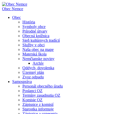
Obec
Nemce
Obec
História
Symboly obce
Prírodné útvary
Obecná knižnica
Sieň kultúrnych tradícií
Služby v obci
Naša obec na mape
Materská škola
Nemčianske noviny
Archív
Oddych, dovolenka
Územný plán
Zvoz odpadu
Samospráva
Personál obecného úradu
Poslanci OZ
Termíny zasadnutia OZ
Komisie OZ
Zápisnice z komisií
Starostka informuje
Zápisnice a uznesenia