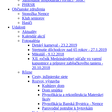
Samostatne hospodáriaci roľníci ⁄ SHR ⁄
PHRSR
Občianske združenia
Stonožka Nemce
Klub seniorov
Hasiči
Udalosti
Aktuality
Kalendár akcií
Fotogaléria
Detský karneval - 23.2.2019
Stretnutie dôchodcov nad 65 rokov - 27.1.2019
Mikuláš - 9.12.2018
XII. ročník Medzinárodnej súťaže vo varení
kapustnice a príprave zabíjačkového taniera -
20.10.2018
Rôzne
Cesty, inžinierske siete
Rozvoj, výstavba
Kultúrny dom
Dom smútku
Plynofikácia a rekonštrukcia Materskej
školy
Plynofikácia Banská Bystrica - Nemce
Parovodné potrubie k bytovkám