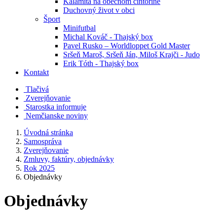
Kalamita na obecnom cintoríne
Duchovný život v obci
Šport
Minifutbal
Michal Kováč - Thajský box
Pavel Rusko – Worldloppet Gold Master
Sršeň Maroš, Sršeň Ján, Miloš Krajči - Judo
Erik Tóth - Thajský box
Kontakt
Tlačivá
Zverejňovanie
Starostka informuje
Nemčianske noviny
Úvodná stránka
Samospráva
Zverejňovanie
Zmluvy, faktúry, objednávky
Rok 2025
Objednávky
Objednávky