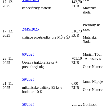
17. 12.
142,70
2025
EUR
kancelársky materiál
Materská
škola
Preškoly.sk
2/MS/2025
s.r.o.
17. 12.
316,73
2025
EUR
čistiace prostriedky pre MŠ a ŚJ
Materská
škola
60/2025
Marián Tóth
28. 11.
701,10
- Autoservis
Oprava traktora Zetor +
2025
EUR
prevodový olej
Obec Nemce
59/2025
Janus Nápoje
21. 11.
0,00
mikulášske balíčky 85 ks v
2025
EUR
Obec Nemce
hodnote 10 €
58/2025
Gorila.sk