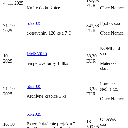
137,93
4. 11. 2025
EUR
Knihy do knižnice
Obec Nemce
57/2025
Fpoho, s.r.o.
31. 10.
847,38
2025
EUR
e-stravenky 120 ks á 7 €
Obec Nemce
NOMIland
1/MS/2025
s.r.o.
10. 11.
38,30
2025
EUR
temperové farby 1l 8ks
Materská
škola
Lamitec,
56/2025
21. 10.
23,38
spol. s r.o.
2025
EUR
Archívne krabice 5 ks
Obec Nemce
55/2025
OTAWA
13
Externé riadenie projektu "
16. 10.
s.r.o.
509,95