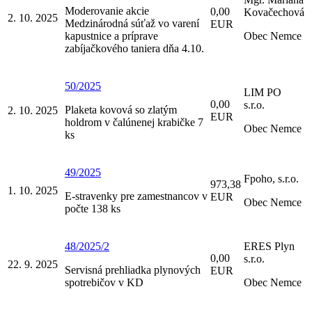
Moderovanie akcie
0,00
Kovačechová
2. 10. 2025
Medzinárodná súťaž vo varení
EUR
kapustnice a príprave
Obec Nemce
zabíjačkového taniera dňa 4.10.
50/2025
LIM PO
0,00
s.r.o.
Plaketa kovová so zlatým
2. 10. 2025
EUR
holdrom v čalúnenej krabičke 7
Obec Nemce
ks
49/2025
Fpoho, s.r.o.
973,38
1. 10. 2025
E-stravenky pre zamestnancov v
EUR
Obec Nemce
počte 138 ks
48/2025/2
ERES Plyn
0,00
s.r.o.
22. 9. 2025
Servisná prehliadka plynových
EUR
spotrebičov v KD
Obec Nemce