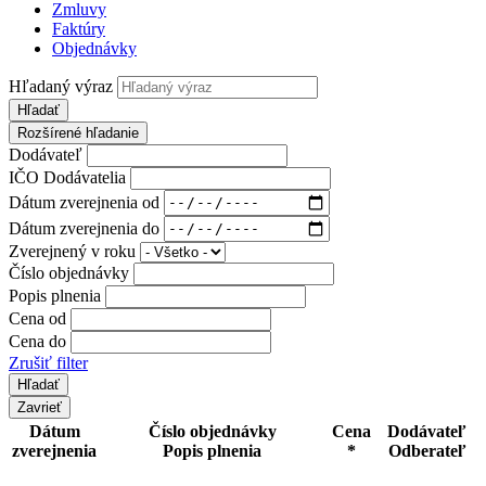
Zmluvy
Faktúry
Objednávky
Hľadaný výraz
Hľadať
Rozšírené hľadanie
Dodávateľ
IČO Dodávatelia
Dátum zverejnenia od
Dátum zverejnenia do
Zverejnený v roku
Číslo objednávky
Popis plnenia
Cena od
Cena do
Zrušiť filter
Zavrieť
Dátum
Číslo objednávky
Cena
Dodávateľ
zverejnenia
Popis plnenia
*
Odberateľ