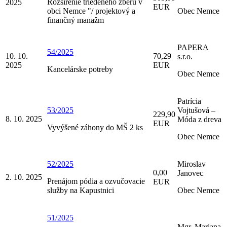
Rozšírenie triedeného zberu v
2025
EUR
obci Nemce "/ projektový a
Obec Nemce
finančný manažm
PAPERA
54/2025
10. 10.
70,29
s.r.o.
2025
EUR
Kancelárske potreby
Obec Nemce
Patrícia
53/2025
Vojtušová –
229,90
8. 10. 2025
Móda z dreva
EUR
Vyvýšené záhony do MŠ 2 ks
Obec Nemce
52/2025
Miroslav
0,00
Janovec
2. 10. 2025
Prenájom pódia a ozvučovacie
EUR
služby na Kapustnici
Obec Nemce
51/2025
Mgr. Mariana