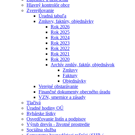
Hlavný kontrolór obce
Zverejňovanie
Úradná tabuľa
Zmluvy, faktúry, objednávky
Rok 2026
Rok 2025
Rok 2024
Rok 2023
Rok 2022
Rok 2021
Rok 2020
Archív zmlúv, faktúr, objednávok
Zmluvy
Faktury
Objednávky
Verejné obstarávanie
Finančné dokumenty obecného úradu
VZN, smernice a zásady
Tlačivá
Úradné hodiny OÚ
Rybárske lístky
Osvedčovanie listín a podpisov
Výrub drevín - životné prostredie
Sociálna služba