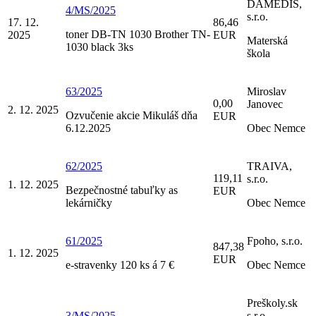
DAMEDIS,
4/MS/2025
s.r.o.
17. 12.
86,46
toner DB-TN 1030 Brother TN-
2025
EUR
Materská
1030 black 3ks
škola
63/2025
Miroslav
0,00
Janovec
2. 12. 2025
Ozvučenie akcie Mikuláš dňa
EUR
6.12.2025
Obec Nemce
62/2025
TRAIVA,
119,11
s.r.o.
1. 12. 2025
Bezpečnostné tabuľky as
EUR
lekárničky
Obec Nemce
61/2025
Fpoho, s.r.o.
847,38
1. 12. 2025
EUR
e-stravenky 120 ks á 7 €
Obec Nemce
Preškoly.sk
3/MS/2025
s.r.o.