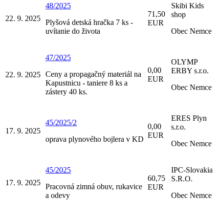
48/2025
Skibi Kids
71,50
shop
22. 9. 2025
Plyšová detská hračka 7 ks -
EUR
uvítanie do života
Obec Nemce
47/2025
OLYMP
0,00
ERBY s.r.o.
Ceny a propagačný materiál na
22. 9. 2025
EUR
Kapustnicu - taniere 8 ks a
Obec Nemce
zástery 40 ks.
ERES Plyn
45/2025/2
0,00
s.r.o.
17. 9. 2025
EUR
oprava plynového bojlera v KD
Obec Nemce
45/2025
IPC-Slovakia
60,75
S.R.O.
17. 9. 2025
Pracovná zimná obuv, rukavice
EUR
a odevy
Obec Nemce