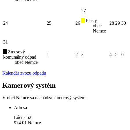
27
Plasty
24
25
26
28
29
30
obec
Nemce
31
Zmesový
1
2
3
4
5
6
komunálny odpad
obec Nemce
Kalendár zvozu odpadu
Kamerový systém
V obci Nemce sa nachádza kamerový systém.
Adresa
Lúčna 52
974 01 Nemce