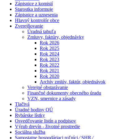
Zápisnice z komisií
Starostka informuje
Zápisnice a uznesenia
Hlavný kontrolór obce
Zverejňovanie
Úradná tabuľa
Zmluvy, faktúry, objednávky
Rok 2026
Rok 2025
Rok 2024
Rok 2023
Rok 2022
Rok 2021
Rok 2020
Archív zmlúv, faktúr, objednávok
Verejné obstarávanie
Finančné dokumenty obecného úradu
VZN, smernice a zásady
Tlačivá
Úradné hodiny OÚ
Rybárske lístky
Osvedčovanie listín a podpisov
Výrub drevín - životné prostredie
Sociálna služba
Samostatne hospodáriaci roľníci ⁄ SHR ⁄