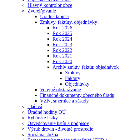
Hlavný kontrolór obce
Zverejňovanie
Úradná tabuľa
Zmluvy, faktúry, objednávky
Rok 2026
Rok 2025
Rok 2024
Rok 2023
Rok 2022
Rok 2021
Rok 2020
Archív zmlúv, faktúr, objednávok
Zmluvy
Faktury
Objednávky
Verejné obstarávanie
Finančné dokumenty obecného úradu
VZN, smernice a zásady
Tlačivá
Úradné hodiny OÚ
Rybárske lístky
Osvedčovanie listín a podpisov
Výrub drevín - životné prostredie
Sociálna služba