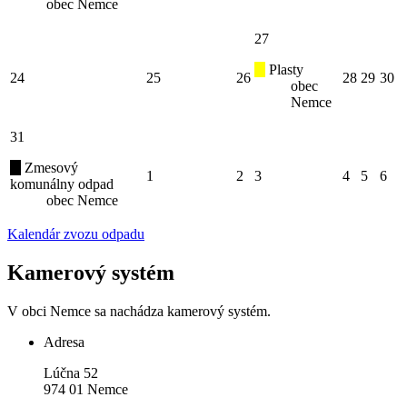
obec Nemce
27
Plasty
24
25
26
28
29
30
obec
Nemce
31
Zmesový
1
2
3
4
5
6
komunálny odpad
obec Nemce
Kalendár zvozu odpadu
Kamerový systém
V obci Nemce sa nachádza kamerový systém.
Adresa
Lúčna 52
974 01 Nemce