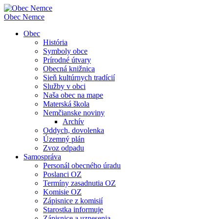
Obec
Nemce
Obec
História
Symboly obce
Prírodné útvary
Obecná knižnica
Sieň kultúrnych tradícií
Služby v obci
Naša obec na mape
Materská škola
Nemčianske noviny
Archív
Oddych, dovolenka
Územný plán
Zvoz odpadu
Samospráva
Personál obecného úradu
Poslanci OZ
Termíny zasadnutia OZ
Komisie OZ
Zápisnice z komisií
Starostka informuje
Zápisnice a uznesenia