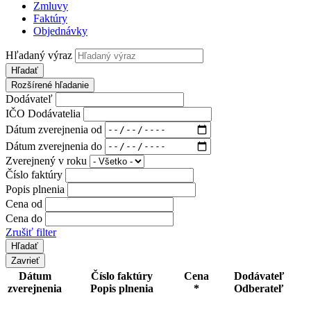
Zmluvy
Faktúry
Objednávky
Hľadaný výraz
Hľadať
Rozšírené hľadanie
Dodávateľ
IČO Dodávatelia
Dátum zverejnenia od
Dátum zverejnenia do
Zverejnený v roku
Číslo faktúry
Popis plnenia
Cena od
Cena do
Zrušiť filter
Zavrieť
Dátum
Číslo faktúry
Cena
Dodávateľ
zverejnenia
Popis plnenia
*
Odberateľ