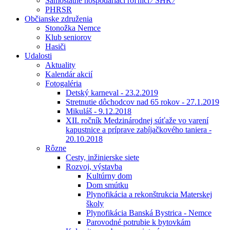
Samostatne hospodáriaci roľníci ⁄ SHR ⁄
PHRSR
Občianske združenia
Stonožka Nemce
Klub seniorov
Hasiči
Udalosti
Aktuality
Kalendár akcií
Fotogaléria
Detský karneval - 23.2.2019
Stretnutie dôchodcov nad 65 rokov - 27.1.2019
Mikuláš - 9.12.2018
XII. ročník Medzinárodnej súťaže vo varení
kapustnice a príprave zabíjačkového taniera -
20.10.2018
Rôzne
Cesty, inžinierske siete
Rozvoj, výstavba
Kultúrny dom
Dom smútku
Plynofikácia a rekonštrukcia Materskej
školy
Plynofikácia Banská Bystrica - Nemce
Parovodné potrubie k bytovkám