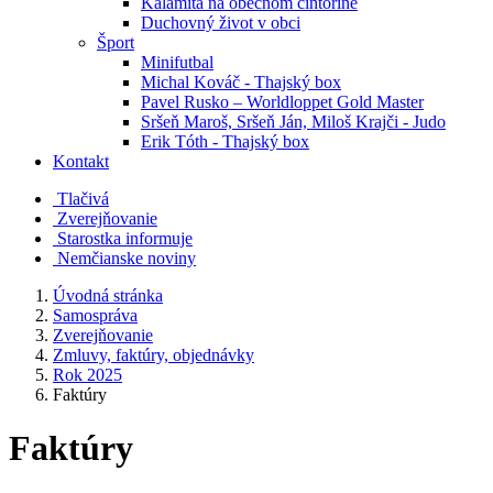
Kalamita na obecnom cintoríne
Duchovný život v obci
Šport
Minifutbal
Michal Kováč - Thajský box
Pavel Rusko – Worldloppet Gold Master
Sršeň Maroš, Sršeň Ján, Miloš Krajči - Judo
Erik Tóth - Thajský box
Kontakt
Tlačivá
Zverejňovanie
Starostka informuje
Nemčianske noviny
Úvodná stránka
Samospráva
Zverejňovanie
Zmluvy, faktúry, objednávky
Rok 2025
Faktúry
Faktúry