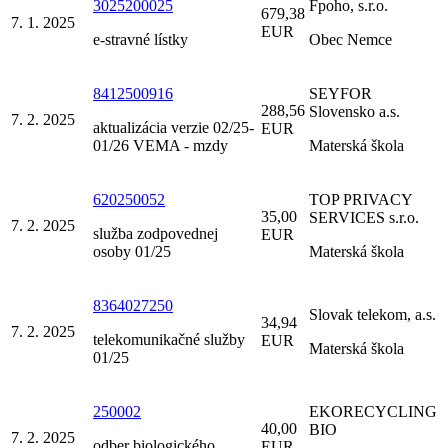
3025200025
Fpoho, s.r.o.
679,38
7. 1. 2025
EUR
e-stravné lístky
Obec Nemce
8412500916
SEYFOR
288,56
Slovensko a.s.
7. 2. 2025
aktualizácia verzie 02/25-
EUR
01/26 VEMA - mzdy
Materská škola
620250052
TOP PRIVACY
35,00
SERVICES s.r.o.
7. 2. 2025
služba zodpovednej
EUR
osoby 01/25
Materská škola
8364027250
Slovak telekom, a.s.
34,94
7. 2. 2025
telekomunikačné služby
EUR
Materská škola
01/25
250002
EKORECYCLING
40,00
BIO
7. 2. 2025
odber biologického
EUR