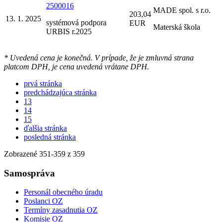
2500016
MADE spol. s r.o.
203,04
13. 1. 2025
systémová podpora
EUR
Materská škola
URBIS r.2025
* Uvedená cena je konečná. V prípade, že je zmluvná strana
platcom DPH, je cena uvedená vrátane DPH.
prvá stránka
predchádzajúca stránka
13
14
15
ďalšia stránka
posledná stránka
Zobrazené
351
-
359
z 359
Samospráva
Personál obecného úradu
Poslanci OZ
Termíny zasadnutia OZ
Komisie OZ