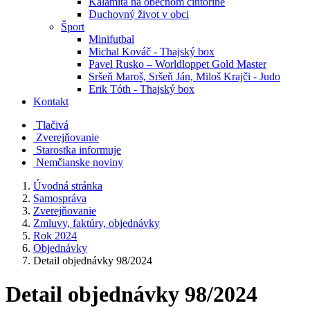
Kalamita na obecnom cintoríne
Duchovný život v obci
Šport
Minifutbal
Michal Kováč - Thajský box
Pavel Rusko – Worldloppet Gold Master
Sršeň Maroš, Sršeň Ján, Miloš Krajči - Judo
Erik Tóth - Thajský box
Kontakt
Tlačivá
Zverejňovanie
Starostka informuje
Nemčianske noviny
Úvodná stránka
Samospráva
Zverejňovanie
Zmluvy, faktúry, objednávky
Rok 2024
Objednávky
Detail objednávky 98/2024
Detail objednávky 98/2024