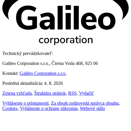
Technický prevádzkovateľ:
Galileo Corporation s.r.o., Čierna Voda 468, 925 06
Kontakt:
Galileo Corporation s.r.o.
Posledná aktualizácia: 4. 8. 2026
Zmena vzhľadu
,
Štruktúra stránok
,
RSS
,
Vytlačiť
Vyhlásenie o prístupnosti
,
Za obsah zodpovedá správca obsahu
,
Cookies
,
Vyhlásenie o ochrane súkromia
,
Webové sídlo