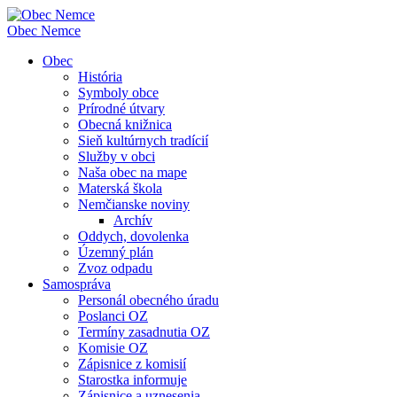
Obec
Nemce
Obec
História
Symboly obce
Prírodné útvary
Obecná knižnica
Sieň kultúrnych tradícií
Služby v obci
Naša obec na mape
Materská škola
Nemčianske noviny
Archív
Oddych, dovolenka
Územný plán
Zvoz odpadu
Samospráva
Personál obecného úradu
Poslanci OZ
Termíny zasadnutia OZ
Komisie OZ
Zápisnice z komisií
Starostka informuje
Zápisnice a uznesenia