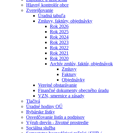
Hlavný kontrolór obce
Zverejňovanie
Úradná tabuľa
Zmluvy, faktúry, objednávky
Rok 2026
Rok 2025
Rok 2024
Rok 2023
Rok 2022
Rok 2021
Rok 2020
Archív zmlúv, faktúr, objednávok
Zmluvy
Faktury
Objednávky
Verejné obstarávanie
Finančné dokumenty obecného úradu
VZN, smernice a zásady
Tlačivá
Úradné hodiny OÚ
Rybárske lístky
Osvedčovanie listín a podpisov
Výrub drevín - životné prostredie
Sociálna služba