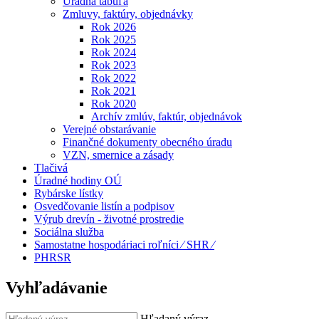
Úradná tabuľa
Zmluvy, faktúry, objednávky
Rok 2026
Rok 2025
Rok 2024
Rok 2023
Rok 2022
Rok 2021
Rok 2020
Archív zmlúv, faktúr, objednávok
Verejné obstarávanie
Finančné dokumenty obecného úradu
VZN, smernice a zásady
Tlačivá
Úradné hodiny OÚ
Rybárske lístky
Osvedčovanie listín a podpisov
Výrub drevín - životné prostredie
Sociálna služba
Samostatne hospodáriaci roľníci ⁄ SHR ⁄
PHRSR
Vyhľadávanie
Hľadaný výraz