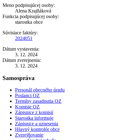
Meno podpisujúcej osoby:
Alena Krajňáková
Funkcia podpisujúcej osoby:
starostka obce
Súvisiace faktúry:
2024051
Dátum vystavenia:
3. 12. 2024
Dátum zverejnenia:
3. 12. 2024
Samospráva
Personál obecného úradu
Poslanci OZ
Termíny zasadnutia OZ
Komisie OZ
Zápisnice z komisií
Starostka informuje
Zápisnice a uznesenia
Hlavný kontrolór obce
Zverejňovanie