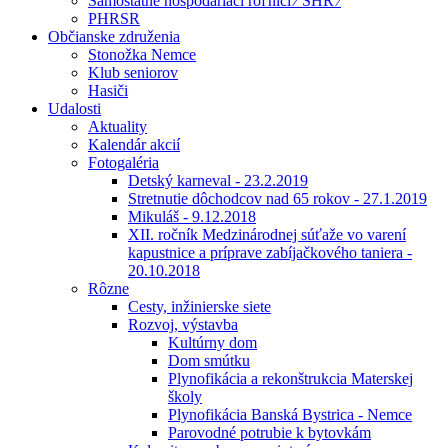
Samostatne hospodáriaci roľníci ⁄ SHR ⁄
PHRSR
Občianske združenia
Stonožka Nemce
Klub seniorov
Hasiči
Udalosti
Aktuality
Kalendár akcií
Fotogaléria
Detský karneval - 23.2.2019
Stretnutie dôchodcov nad 65 rokov - 27.1.2019
Mikuláš - 9.12.2018
XII. ročník Medzinárodnej súťaže vo varení
kapustnice a príprave zabíjačkového taniera -
20.10.2018
Rôzne
Cesty, inžinierske siete
Rozvoj, výstavba
Kultúrny dom
Dom smútku
Plynofikácia a rekonštrukcia Materskej
školy
Plynofikácia Banská Bystrica - Nemce
Parovodné potrubie k bytovkám