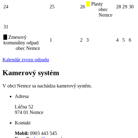
Plasty
24
25
26
28
29
30
obec
Nemce
31
Zmesový
1
2
3
4
5
6
komunálny odpad
obec Nemce
Kalendár zvozu odpadu
Kamerový systém
V obci Nemce sa nachádza kamerový systém.
Adresa
Lúčna 52
974 01 Nemce
Kontakt
Mobil:
0903 443 545