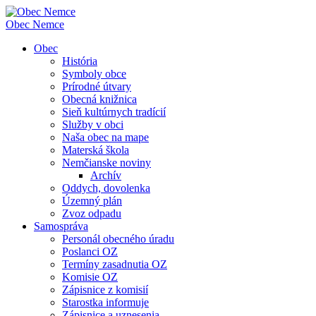
Obec
Nemce
Obec
História
Symboly obce
Prírodné útvary
Obecná knižnica
Sieň kultúrnych tradícií
Služby v obci
Naša obec na mape
Materská škola
Nemčianske noviny
Archív
Oddych, dovolenka
Územný plán
Zvoz odpadu
Samospráva
Personál obecného úradu
Poslanci OZ
Termíny zasadnutia OZ
Komisie OZ
Zápisnice z komisií
Starostka informuje
Zápisnice a uznesenia