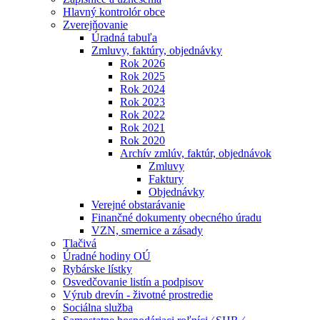
Hlavný kontrolór obce
Zverejňovanie
Úradná tabuľa
Zmluvy, faktúry, objednávky
Rok 2026
Rok 2025
Rok 2024
Rok 2023
Rok 2022
Rok 2021
Rok 2020
Archív zmlúv, faktúr, objednávok
Zmluvy
Faktury
Objednávky
Verejné obstarávanie
Finančné dokumenty obecného úradu
VZN, smernice a zásady
Tlačivá
Úradné hodiny OÚ
Rybárske lístky
Osvedčovanie listín a podpisov
Výrub drevín - životné prostredie
Sociálna služba