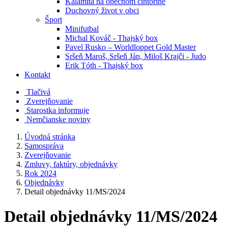
Kalamita na obecnom cintoríne
Duchovný život v obci
Šport
Minifutbal
Michal Kováč - Thajský box
Pavel Rusko – Worldloppet Gold Master
Sršeň Maroš, Sršeň Ján, Miloš Krajči - Judo
Erik Tóth - Thajský box
Kontakt
Tlačivá
Zverejňovanie
Starostka informuje
Nemčianske noviny
Úvodná stránka
Samospráva
Zverejňovanie
Zmluvy, faktúry, objednávky
Rok 2024
Objednávky
Detail objednávky 11/MS/2024
Detail objednávky 11/MS/2024