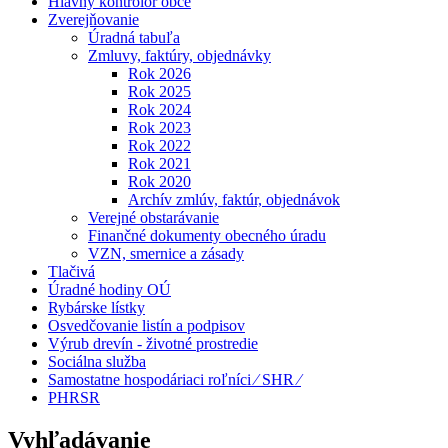
Hlavný kontrolór obce
Zverejňovanie
Úradná tabuľa
Zmluvy, faktúry, objednávky
Rok 2026
Rok 2025
Rok 2024
Rok 2023
Rok 2022
Rok 2021
Rok 2020
Archív zmlúv, faktúr, objednávok
Verejné obstarávanie
Finančné dokumenty obecného úradu
VZN, smernice a zásady
Tlačivá
Úradné hodiny OÚ
Rybárske lístky
Osvedčovanie listín a podpisov
Výrub drevín - životné prostredie
Sociálna služba
Samostatne hospodáriaci roľníci ⁄ SHR ⁄
PHRSR
Vyhľadávanie