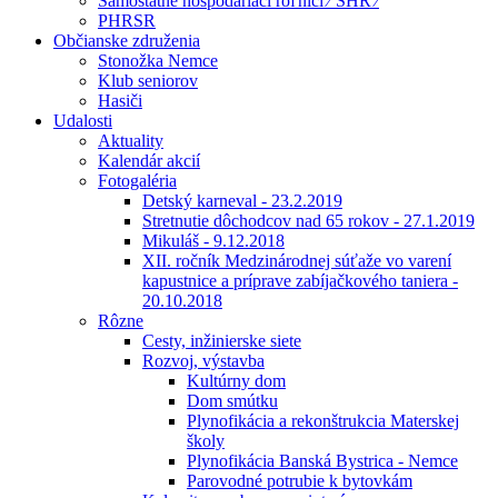
Samostatne hospodáriaci roľníci ⁄ SHR ⁄
PHRSR
Občianske združenia
Stonožka Nemce
Klub seniorov
Hasiči
Udalosti
Aktuality
Kalendár akcií
Fotogaléria
Detský karneval - 23.2.2019
Stretnutie dôchodcov nad 65 rokov - 27.1.2019
Mikuláš - 9.12.2018
XII. ročník Medzinárodnej súťaže vo varení
kapustnice a príprave zabíjačkového taniera -
20.10.2018
Rôzne
Cesty, inžinierske siete
Rozvoj, výstavba
Kultúrny dom
Dom smútku
Plynofikácia a rekonštrukcia Materskej
školy
Plynofikácia Banská Bystrica - Nemce
Parovodné potrubie k bytovkám