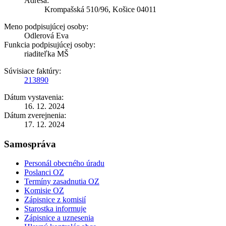
Adresa:
Krompašská 510/96, Košice 04011
Meno podpisujúcej osoby:
Odlerová Eva
Funkcia podpisujúcej osoby:
riaditeľka MŠ
Súvisiace faktúry:
213890
Dátum vystavenia:
16. 12. 2024
Dátum zverejnenia:
17. 12. 2024
Samospráva
Personál obecného úradu
Poslanci OZ
Termíny zasadnutia OZ
Komisie OZ
Zápisnice z komisií
Starostka informuje
Zápisnice a uznesenia