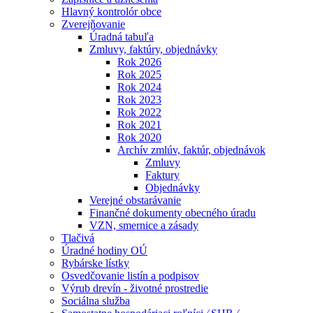
Hlavný kontrolór obce
Zverejňovanie
Úradná tabuľa
Zmluvy, faktúry, objednávky
Rok 2026
Rok 2025
Rok 2024
Rok 2023
Rok 2022
Rok 2021
Rok 2020
Archív zmlúv, faktúr, objednávok
Zmluvy
Faktury
Objednávky
Verejné obstarávanie
Finančné dokumenty obecného úradu
VZN, smernice a zásady
Tlačivá
Úradné hodiny OÚ
Rybárske lístky
Osvedčovanie listín a podpisov
Výrub drevín - životné prostredie
Sociálna služba