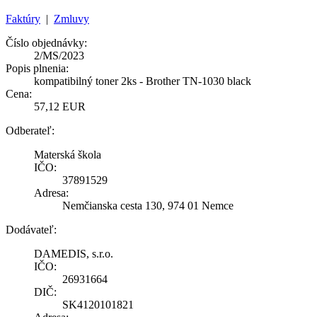
Faktúry
|
Zmluvy
Číslo objednávky:
2/MS/2023
Popis plnenia:
kompatibilný toner 2ks - Brother TN-1030 black
Cena:
57,12 EUR
Odberateľ:
Materská škola
IČO:
37891529
Adresa:
Nemčianska cesta 130, 974 01 Nemce
Dodávateľ:
DAMEDIS, s.r.o.
IČO:
26931664
DIČ:
SK4120101821