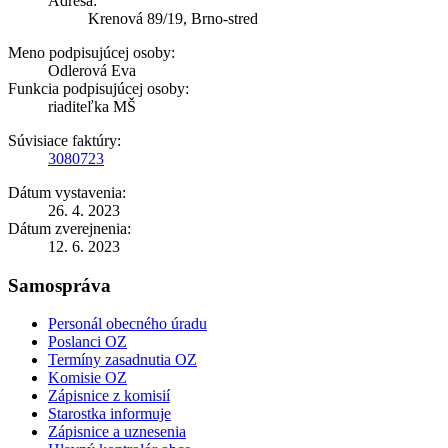
Adresa:
Krenová 89/19, Brno-stred
Meno podpisujúcej osoby:
Odlerová Eva
Funkcia podpisujúcej osoby:
riaditeľka MŠ
Súvisiace faktúry:
3080723
Dátum vystavenia:
26. 4. 2023
Dátum zverejnenia:
12. 6. 2023
Samospráva
Personál obecného úradu
Poslanci OZ
Termíny zasadnutia OZ
Komisie OZ
Zápisnice z komisií
Starostka informuje
Zápisnice a uznesenia