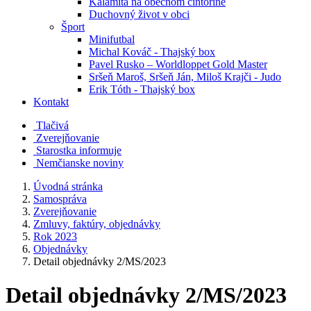
Kalamita na obecnom cintoríne
Duchovný život v obci
Šport
Minifutbal
Michal Kováč - Thajský box
Pavel Rusko – Worldloppet Gold Master
Sršeň Maroš, Sršeň Ján, Miloš Krajči - Judo
Erik Tóth - Thajský box
Kontakt
Tlačivá
Zverejňovanie
Starostka informuje
Nemčianske noviny
Úvodná stránka
Samospráva
Zverejňovanie
Zmluvy, faktúry, objednávky
Rok 2023
Objednávky
Detail objednávky 2/MS/2023
Detail objednávky 2/MS/2023