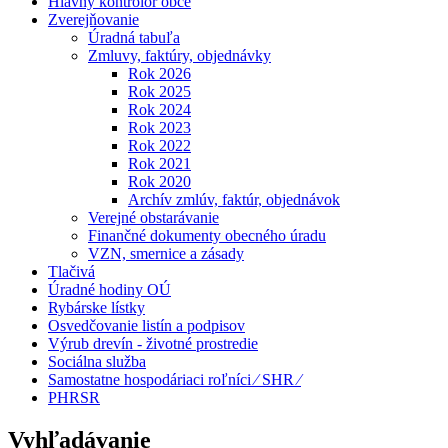
Hlavný kontrolór obce
Zverejňovanie
Úradná tabuľa
Zmluvy, faktúry, objednávky
Rok 2026
Rok 2025
Rok 2024
Rok 2023
Rok 2022
Rok 2021
Rok 2020
Archív zmlúv, faktúr, objednávok
Verejné obstarávanie
Finančné dokumenty obecného úradu
VZN, smernice a zásady
Tlačivá
Úradné hodiny OÚ
Rybárske lístky
Osvedčovanie listín a podpisov
Výrub drevín - životné prostredie
Sociálna služba
Samostatne hospodáriaci roľníci ⁄ SHR ⁄
PHRSR
Vyhľadávanie