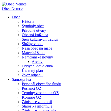
Obec
Nemce
Obec
História
Symboly obce
Prírodné útvary
Obecná knižnica
Sieň kultúrnych tradícií
Služby v obci
Naša obec na mape
Materská škola
Nemčianske noviny
Archív
Oddych, dovolenka
Územný plán
Zvoz odpadu
Samospráva
Personál obecného úradu
Poslanci OZ
Termíny zasadnutia OZ
Komisie OZ
Zápisnice z komisií
Starostka informuje
Zápisnice a uznesenia