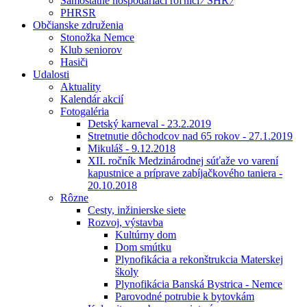
Samostatne hospodáriaci roľníci ⁄ SHR ⁄
PHRSR
Občianske združenia
Stonožka Nemce
Klub seniorov
Hasiči
Udalosti
Aktuality
Kalendár akcií
Fotogaléria
Detský karneval - 23.2.2019
Stretnutie dôchodcov nad 65 rokov - 27.1.2019
Mikuláš - 9.12.2018
XII. ročník Medzinárodnej súťaže vo varení
kapustnice a príprave zabíjačkového taniera -
20.10.2018
Rôzne
Cesty, inžinierske siete
Rozvoj, výstavba
Kultúrny dom
Dom smútku
Plynofikácia a rekonštrukcia Materskej
školy
Plynofikácia Banská Bystrica - Nemce
Parovodné potrubie k bytovkám