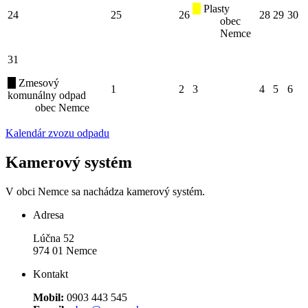
Plasty
24
25
26
28
29
30
obec
Nemce
31
Zmesový
1
2
3
4
5
6
komunálny odpad
obec Nemce
Kalendár zvozu odpadu
Kamerový systém
V obci Nemce sa nachádza kamerový systém.
Adresa
Lúčna 52
974 01 Nemce
Kontakt
Mobil:
0903 443 545