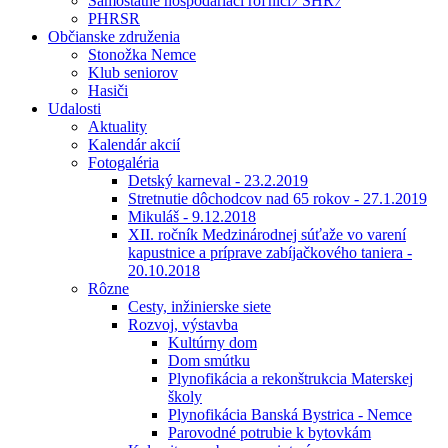
Samostatne hospodáriaci roľníci ⁄ SHR ⁄
PHRSR
Občianske združenia
Stonožka Nemce
Klub seniorov
Hasiči
Udalosti
Aktuality
Kalendár akcií
Fotogaléria
Detský karneval - 23.2.2019
Stretnutie dôchodcov nad 65 rokov - 27.1.2019
Mikuláš - 9.12.2018
XII. ročník Medzinárodnej súťaže vo varení
kapustnice a príprave zabíjačkového taniera -
20.10.2018
Rôzne
Cesty, inžinierske siete
Rozvoj, výstavba
Kultúrny dom
Dom smútku
Plynofikácia a rekonštrukcia Materskej
školy
Plynofikácia Banská Bystrica - Nemce
Parovodné potrubie k bytovkám