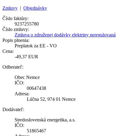
Zmluvy
|
Objednávky
Číslo faktúry:
9237255780
Číslo zmluvy:
Zmluva o združenej dodávky elektriny neregulovaná
Popis plnenia:
Preplatok za EE - VO
Cena:
-49,37 EUR
Odberateľ:
Obec Nemce
IČO:
00647438
Adresa:
Lúčna 52, 974 01 Nemce
Dodávateľ:
Stredoslovenská energetika, a.s.
IČO:
51865467