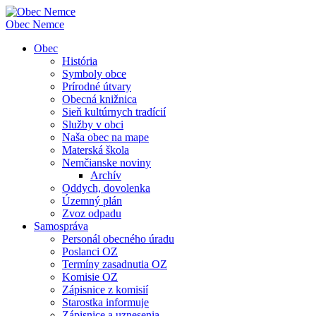
Obec
Nemce
Obec
História
Symboly obce
Prírodné útvary
Obecná knižnica
Sieň kultúrnych tradícií
Služby v obci
Naša obec na mape
Materská škola
Nemčianske noviny
Archív
Oddych, dovolenka
Územný plán
Zvoz odpadu
Samospráva
Personál obecného úradu
Poslanci OZ
Termíny zasadnutia OZ
Komisie OZ
Zápisnice z komisií
Starostka informuje
Zápisnice a uznesenia