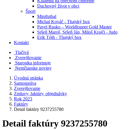
Kalamita na obecnom cintoríne
Duchovný život v obci
Šport
Minifutbal
Michal Kováč - Thajský box
Pavel Rusko – Worldloppet Gold Master
Sršeň Maroš, Sršeň Ján, Miloš Krajči - Judo
Erik Tóth - Thajský box
Kontakt
Tlačivá
Zverejňovanie
Starostka informuje
Nemčianske noviny
Úvodná stránka
Samospráva
Zverejňovanie
Zmluvy, faktúry, objednávky
Rok 2023
Faktúry
Detail faktúry 9237255780
Detail faktúry 9237255780