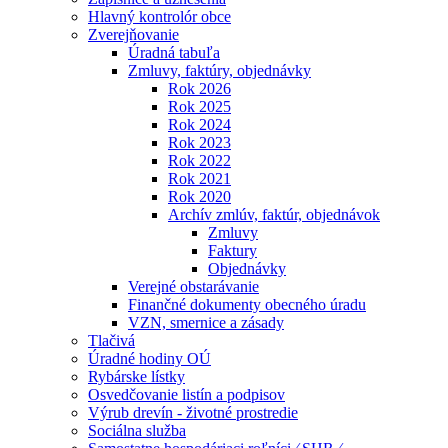
Hlavný kontrolór obce
Zverejňovanie
Úradná tabuľa
Zmluvy, faktúry, objednávky
Rok 2026
Rok 2025
Rok 2024
Rok 2023
Rok 2022
Rok 2021
Rok 2020
Archív zmlúv, faktúr, objednávok
Zmluvy
Faktury
Objednávky
Verejné obstarávanie
Finančné dokumenty obecného úradu
VZN, smernice a zásady
Tlačivá
Úradné hodiny OÚ
Rybárske lístky
Osvedčovanie listín a podpisov
Výrub drevín - životné prostredie
Sociálna služba