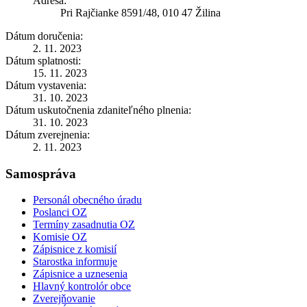
Adresa:
Pri Rajčianke 8591/48, 010 47 Žilina
Dátum doručenia:
2. 11. 2023
Dátum splatnosti:
15. 11. 2023
Dátum vystavenia:
31. 10. 2023
Dátum uskutočnenia zdaniteľného plnenia:
31. 10. 2023
Dátum zverejnenia:
2. 11. 2023
Samospráva
Personál obecného úradu
Poslanci OZ
Termíny zasadnutia OZ
Komisie OZ
Zápisnice z komisií
Starostka informuje
Zápisnice a uznesenia
Hlavný kontrolór obce
Zverejňovanie