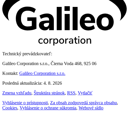
Technický prevádzkovateľ:
Galileo Corporation s.r.o., Čierna Voda 468, 925 06
Kontakt:
Galileo Corporation s.r.o.
Posledná aktualizácia: 4. 8. 2026
Zmena vzhľadu
,
Štruktúra stránok
,
RSS
,
Vytlačiť
Vyhlásenie o prístupnosti
,
Za obsah zodpovedá správca obsahu
,
Cookies
,
Vyhlásenie o ochrane súkromia
,
Webové sídlo