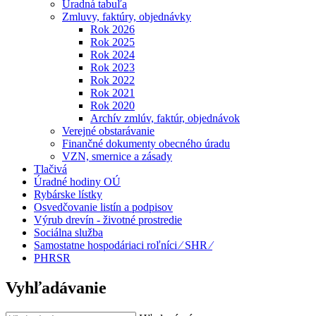
Úradná tabuľa
Zmluvy, faktúry, objednávky
Rok 2026
Rok 2025
Rok 2024
Rok 2023
Rok 2022
Rok 2021
Rok 2020
Archív zmlúv, faktúr, objednávok
Verejné obstarávanie
Finančné dokumenty obecného úradu
VZN, smernice a zásady
Tlačivá
Úradné hodiny OÚ
Rybárske lístky
Osvedčovanie listín a podpisov
Výrub drevín - životné prostredie
Sociálna služba
Samostatne hospodáriaci roľníci ⁄ SHR ⁄
PHRSR
Vyhľadávanie