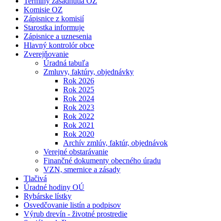
Termíny zasadnutia OZ
Komisie OZ
Zápisnice z komisií
Starostka informuje
Zápisnice a uznesenia
Hlavný kontrolór obce
Zverejňovanie
Úradná tabuľa
Zmluvy, faktúry, objednávky
Rok 2026
Rok 2025
Rok 2024
Rok 2023
Rok 2022
Rok 2021
Rok 2020
Archív zmlúv, faktúr, objednávok
Verejné obstarávanie
Finančné dokumenty obecného úradu
VZN, smernice a zásady
Tlačivá
Úradné hodiny OÚ
Rybárske lístky
Osvedčovanie listín a podpisov
Výrub drevín - životné prostredie