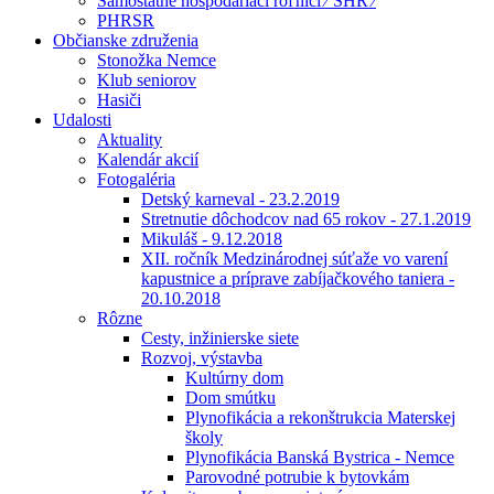
Samostatne hospodáriaci roľníci ⁄ SHR ⁄
PHRSR
Občianske združenia
Stonožka Nemce
Klub seniorov
Hasiči
Udalosti
Aktuality
Kalendár akcií
Fotogaléria
Detský karneval - 23.2.2019
Stretnutie dôchodcov nad 65 rokov - 27.1.2019
Mikuláš - 9.12.2018
XII. ročník Medzinárodnej súťaže vo varení
kapustnice a príprave zabíjačkového taniera -
20.10.2018
Rôzne
Cesty, inžinierske siete
Rozvoj, výstavba
Kultúrny dom
Dom smútku
Plynofikácia a rekonštrukcia Materskej
školy
Plynofikácia Banská Bystrica - Nemce
Parovodné potrubie k bytovkám