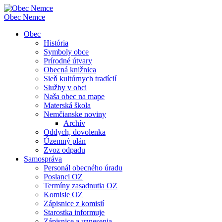
Obec
Nemce
Obec
História
Symboly obce
Prírodné útvary
Obecná knižnica
Sieň kultúrnych tradícií
Služby v obci
Naša obec na mape
Materská škola
Nemčianske noviny
Archív
Oddych, dovolenka
Územný plán
Zvoz odpadu
Samospráva
Personál obecného úradu
Poslanci OZ
Termíny zasadnutia OZ
Komisie OZ
Zápisnice z komisií
Starostka informuje
Zápisnice a uznesenia