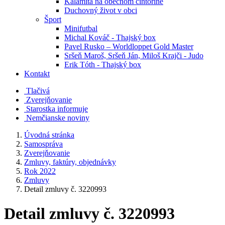
Kalamita na obecnom cintoríne
Duchovný život v obci
Šport
Minifutbal
Michal Kováč - Thajský box
Pavel Rusko – Worldloppet Gold Master
Sršeň Maroš, Sršeň Ján, Miloš Krajči - Judo
Erik Tóth - Thajský box
Kontakt
Tlačivá
Zverejňovanie
Starostka informuje
Nemčianske noviny
Úvodná stránka
Samospráva
Zverejňovanie
Zmluvy, faktúry, objednávky
Rok 2022
Zmluvy
Detail zmluvy č. 3220993
Detail zmluvy č. 3220993