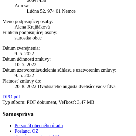
00647438
Adresa:
Lúčna 52, 974 01 Nemce
Meno podpisujúcej osoby:
Alena Krajňáková
Funkcia podpisujúcej osoby:
starostka obce
Dátum zverejnenia:
9. 5. 2022
Dátum účinnosti zmluvy:
10. 5. 2022
Dátum uzatvorenia/udelenia súhlasu s uzatvorením zmluvy:
9. 5. 2022
Platnosť zmluvy do:
20. 8. 2022 Dvadsiateho augusta dvetisícdvadsaťdva
DPO.pdf
Typ súboru: PDF dokument, Veľkosť: 3,47 MB
Samospráva
Personál obecného úradu
Poslanci OZ