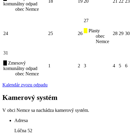
18
19
20
21
22
23
komunálny odpad
obec Nemce
27
Plasty
24
25
26
28
29
30
obec
Nemce
31
Zmesový
1
2
3
4
5
6
komunálny odpad
obec Nemce
Kalendár zvozu odpadu
Kamerový systém
V obci Nemce sa nachádza kamerový systém.
Adresa
Lúčna 52