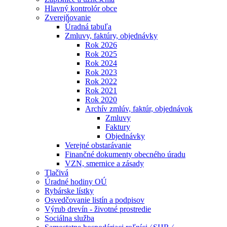
Hlavný kontrolór obce
Zverejňovanie
Úradná tabuľa
Zmluvy, faktúry, objednávky
Rok 2026
Rok 2025
Rok 2024
Rok 2023
Rok 2022
Rok 2021
Rok 2020
Archív zmlúv, faktúr, objednávok
Zmluvy
Faktury
Objednávky
Verejné obstarávanie
Finančné dokumenty obecného úradu
VZN, smernice a zásady
Tlačivá
Úradné hodiny OÚ
Rybárske lístky
Osvedčovanie listín a podpisov
Výrub drevín - životné prostredie
Sociálna služba