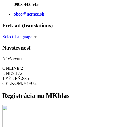
0903 443 545
obec@nemce.sk
Preklad (translations)
Select Language
▼
Návštevnosť
Návštevnosť:
ONLINE:
2
DNES:
172
TÝŽDEŇ:
885
CELKOM:
709972
Registrácia na MKhlas