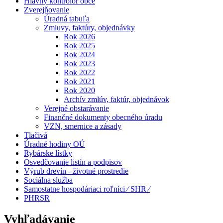
Hlavný kontrolór obce
Zverejňovanie
Úradná tabuľa
Zmluvy, faktúry, objednávky
Rok 2026
Rok 2025
Rok 2024
Rok 2023
Rok 2022
Rok 2021
Rok 2020
Archív zmlúv, faktúr, objednávok
Verejné obstarávanie
Finančné dokumenty obecného úradu
VZN, smernice a zásady
Tlačivá
Úradné hodiny OÚ
Rybárske lístky
Osvedčovanie listín a podpisov
Výrub drevín - životné prostredie
Sociálna služba
Samostatne hospodáriaci roľníci ⁄ SHR ⁄
PHRSR
Vyhľadávanie