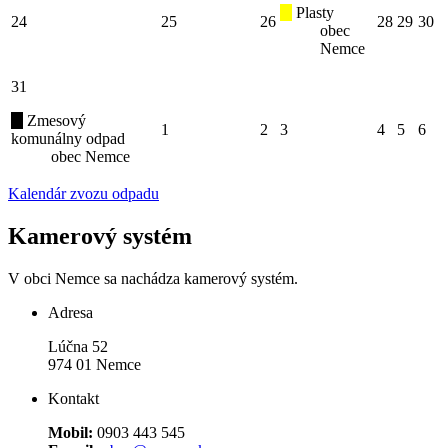
Plasty
24
25
26
28
29
30
obec
Nemce
31
Zmesový
1
2
3
4
5
6
komunálny odpad
obec Nemce
Kalendár zvozu odpadu
Kamerový systém
V obci Nemce sa nachádza kamerový systém.
Adresa
Lúčna 52
974 01 Nemce
Kontakt
Mobil:
0903 443 545