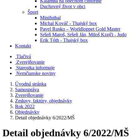
Kalamita na obecnom cintoríne
Duchovný život v obci
Šport
Minifutbal
Michal Kováč - Thajský box
Pavel Rusko – Worldloppet Gold Master
Sršeň Maroš, Sršeň Ján, Miloš Krajči - Judo
Erik Tóth - Thajský box
Kontakt
Tlačivá
Zverejňovanie
Starostka informuje
Nemčianske noviny
Úvodná stránka
Samospráva
Zverejňovanie
Zmluvy, faktúry, objednávky
Rok 2022
Objednávky
Detail objednávky 6/2022/MŠ
Detail objednávky 6/2022/MŠ