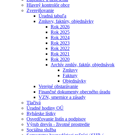
Hlavný kontrolór obce
Zverejňovanie
Úradná tabuľa
Zmluvy, faktúry, objednávky
Rok 2026
Rok 2025
Rok 2024
Rok 2023
Rok 2022
Rok 2021
Rok 2020
Archív zmlúv, faktúr, objednávok
Zmluvy
Faktury
Objednávky
Verejné obstarávanie
Finančné dokumenty obecného úradu
VZN, smernice a zásady
Tlačivá
Úradné hodiny OÚ
Rybárske lístky
Osvedčovanie listín a podpisov
Výrub drevín - životné prostredie
Sociálna služba