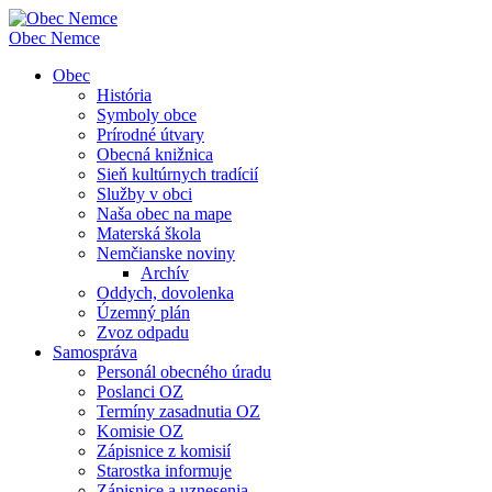
Obec
Nemce
Obec
História
Symboly obce
Prírodné útvary
Obecná knižnica
Sieň kultúrnych tradícií
Služby v obci
Naša obec na mape
Materská škola
Nemčianske noviny
Archív
Oddych, dovolenka
Územný plán
Zvoz odpadu
Samospráva
Personál obecného úradu
Poslanci OZ
Termíny zasadnutia OZ
Komisie OZ
Zápisnice z komisií
Starostka informuje
Zápisnice a uznesenia