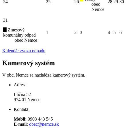
24
25
26
28
29
30
obec
Nemce
31
Zmesový
1
2
3
4
5
6
komunálny odpad
obec Nemce
Kalendár zvozu odpadu
Kamerový systém
V obci Nemce sa nachádza kamerový systém.
Adresa
Lúčna 52
974 01 Nemce
Kontakt
Mobil:
0903 443 545
E-mail:
obec@nemce.sk