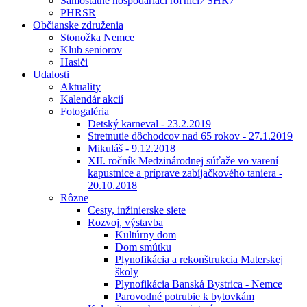
Samostatne hospodáriaci roľníci ⁄ SHR ⁄
PHRSR
Občianske združenia
Stonožka Nemce
Klub seniorov
Hasiči
Udalosti
Aktuality
Kalendár akcií
Fotogaléria
Detský karneval - 23.2.2019
Stretnutie dôchodcov nad 65 rokov - 27.1.2019
Mikuláš - 9.12.2018
XII. ročník Medzinárodnej súťaže vo varení
kapustnice a príprave zabíjačkového taniera -
20.10.2018
Rôzne
Cesty, inžinierske siete
Rozvoj, výstavba
Kultúrny dom
Dom smútku
Plynofikácia a rekonštrukcia Materskej
školy
Plynofikácia Banská Bystrica - Nemce
Parovodné potrubie k bytovkám