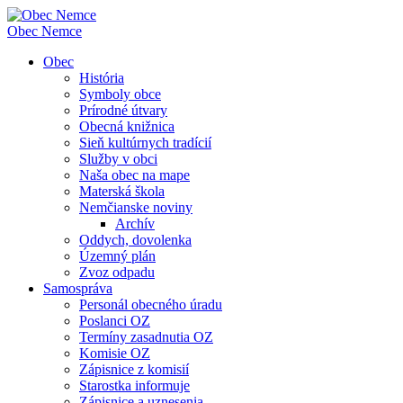
Obec
Nemce
Obec
História
Symboly obce
Prírodné útvary
Obecná knižnica
Sieň kultúrnych tradícií
Služby v obci
Naša obec na mape
Materská škola
Nemčianske noviny
Archív
Oddych, dovolenka
Územný plán
Zvoz odpadu
Samospráva
Personál obecného úradu
Poslanci OZ
Termíny zasadnutia OZ
Komisie OZ
Zápisnice z komisií
Starostka informuje
Zápisnice a uznesenia