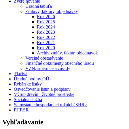
Zverejňovanie
Úradná tabuľa
Zmluvy, faktúry, objednávky
Rok 2026
Rok 2025
Rok 2024
Rok 2023
Rok 2022
Rok 2021
Rok 2020
Archív zmlúv, faktúr, objednávok
Verejné obstarávanie
Finančné dokumenty obecného úradu
VZN, smernice a zásady
Tlačivá
Úradné hodiny OÚ
Rybárske lístky
Osvedčovanie listín a podpisov
Výrub drevín - životné prostredie
Sociálna služba
Samostatne hospodáriaci roľníci ⁄ SHR ⁄
PHRSR
Vyhľadávanie