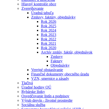
Hlavný kontrolór obce
Zverejňovanie
Úradná tabuľa
Zmluvy, faktúry, objednávky
Rok 2026
Rok 2025
Rok 2024
Rok 2023
Rok 2022
Rok 2021
Rok 2020
Archív zmlúv, faktúr, objednávok
Zmluvy
Faktury
Objednávky
Verejné obstarávanie
Finančné dokumenty obecného úradu
VZN, smernice a zásady
Tlačivá
Úradné hodiny OÚ
Rybárske lístky
Osvedčovanie listín a podpisov
Výrub drevín - životné prostredie
Sociálna služba