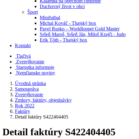
Kalamita na obecnom cintoríne
Duchovný život v obci
Šport
Minifutbal
Michal Kováč - Thajský box
Pavel Rusko – Worldloppet Gold Master
Sršeň Maroš, Sršeň Ján, Miloš Krajči - Judo
Erik Tóth - Thajský box
Kontakt
Tlačivá
Zverejňovanie
Starostka informuje
Nemčianske noviny
Úvodná stránka
Samospráva
Zverejňovanie
Zmluvy, faktúry, objednávky
Rok 2022
Faktúry
Detail faktúry S422404405
Detail faktúry S422404405