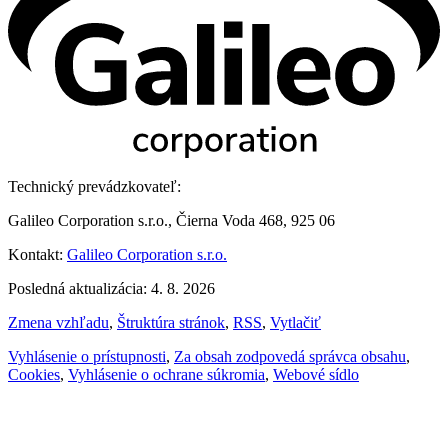
Technický prevádzkovateľ:
Galileo Corporation s.r.o., Čierna Voda 468, 925 06
Kontakt:
Galileo Corporation s.r.o.
Posledná aktualizácia: 4. 8. 2026
Zmena vzhľadu
,
Štruktúra stránok
,
RSS
,
Vytlačiť
Vyhlásenie o prístupnosti
,
Za obsah zodpovedá správca obsahu
,
Cookies
,
Vyhlásenie o ochrane súkromia
,
Webové sídlo