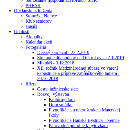
Samostatne hospodáriaci roľníci ⁄ SHR ⁄
PHRSR
Občianske združenia
Stonožka Nemce
Klub seniorov
Hasiči
Udalosti
Aktuality
Kalendár akcií
Fotogaléria
Detský karneval - 23.2.2019
Stretnutie dôchodcov nad 65 rokov - 27.1.2019
Mikuláš - 9.12.2018
XII. ročník Medzinárodnej súťaže vo varení
kapustnice a príprave zabíjačkového taniera -
20.10.2018
Rôzne
Cesty, inžinierske siete
Rozvoj, výstavba
Kultúrny dom
Dom smútku
Plynofikácia a rekonštrukcia Materskej
školy
Plynofikácia Banská Bystrica - Nemce
Parovodné potrubie k bytovkám