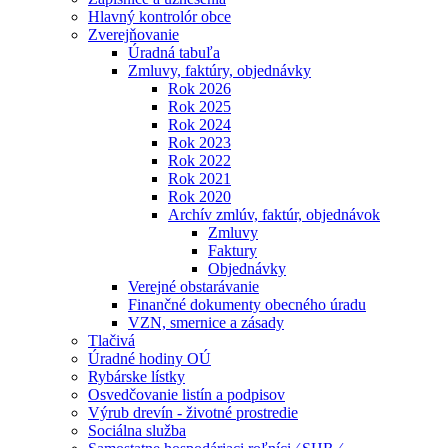
Hlavný kontrolór obce
Zverejňovanie
Úradná tabuľa
Zmluvy, faktúry, objednávky
Rok 2026
Rok 2025
Rok 2024
Rok 2023
Rok 2022
Rok 2021
Rok 2020
Archív zmlúv, faktúr, objednávok
Zmluvy
Faktury
Objednávky
Verejné obstarávanie
Finančné dokumenty obecného úradu
VZN, smernice a zásady
Tlačivá
Úradné hodiny OÚ
Rybárske lístky
Osvedčovanie listín a podpisov
Výrub drevín - životné prostredie
Sociálna služba