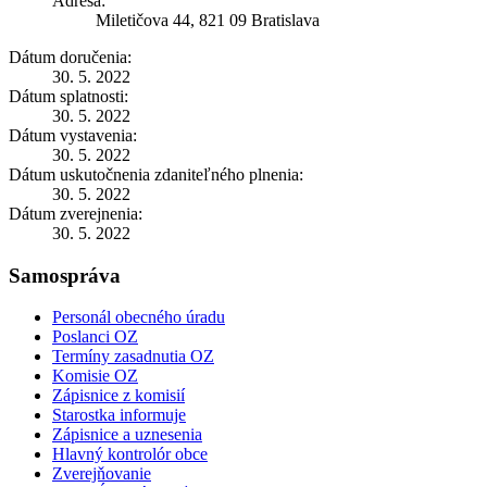
Adresa:
Miletičova 44, 821 09 Bratislava
Dátum doručenia:
30. 5. 2022
Dátum splatnosti:
30. 5. 2022
Dátum vystavenia:
30. 5. 2022
Dátum uskutočnenia zdaniteľného plnenia:
30. 5. 2022
Dátum zverejnenia:
30. 5. 2022
Samospráva
Personál obecného úradu
Poslanci OZ
Termíny zasadnutia OZ
Komisie OZ
Zápisnice z komisií
Starostka informuje
Zápisnice a uznesenia
Hlavný kontrolór obce
Zverejňovanie