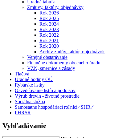
Úradná tabuľa
Zmluvy, faktúry, objednávky
Rok 2026
Rok 2025
Rok 2024
Rok 2023
Rok 2022
Rok 2021
Rok 2020
Archív zmlúv, faktúr, objednávok
Verejné obstarávanie
Finančné dokumenty obecného úradu
VZN, smernice a zásady
Tlačivá
Úradné hodiny OÚ
Rybárske lístky
Osvedčovanie listín a podpisov
Výrub drevín - životné prostredie
Sociálna služba
Samostatne hospodáriaci roľníci ⁄ SHR ⁄
PHRSR
Vyhľadávanie