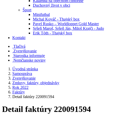
Kalamita na obecnom cintoríne
Duchovný život v obci
Šport
Minifutbal
Michal Kováč - Thajský box
Pavel Rusko – Worldloppet Gold Master
Sršeň Maroš, Sršeň Ján, Miloš Krajči - Judo
Erik Tóth - Thajský box
Kontakt
Tlačivá
Zverejňovanie
Starostka informuje
Nemčianske noviny
Úvodná stránka
Samospráva
Zverejňovanie
Zmluvy, faktúry, objednávky
Rok 2022
Faktúry
Detail faktúry 220091594
Detail faktúry 220091594