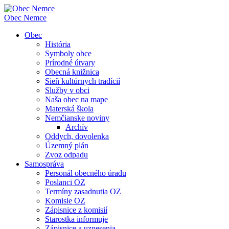
Obec
Nemce
Obec
História
Symboly obce
Prírodné útvary
Obecná knižnica
Sieň kultúrnych tradícií
Služby v obci
Naša obec na mape
Materská škola
Nemčianske noviny
Archív
Oddych, dovolenka
Územný plán
Zvoz odpadu
Samospráva
Personál obecného úradu
Poslanci OZ
Termíny zasadnutia OZ
Komisie OZ
Zápisnice z komisií
Starostka informuje
Zápisnice a uznesenia