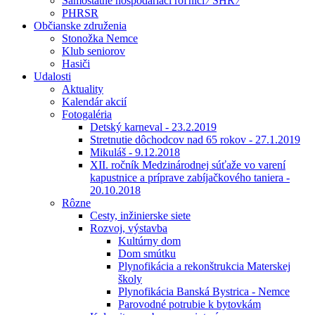
Samostatne hospodáriaci roľníci ⁄ SHR ⁄
PHRSR
Občianske združenia
Stonožka Nemce
Klub seniorov
Hasiči
Udalosti
Aktuality
Kalendár akcií
Fotogaléria
Detský karneval - 23.2.2019
Stretnutie dôchodcov nad 65 rokov - 27.1.2019
Mikuláš - 9.12.2018
XII. ročník Medzinárodnej súťaže vo varení
kapustnice a príprave zabíjačkového taniera -
20.10.2018
Rôzne
Cesty, inžinierske siete
Rozvoj, výstavba
Kultúrny dom
Dom smútku
Plynofikácia a rekonštrukcia Materskej
školy
Plynofikácia Banská Bystrica - Nemce
Parovodné potrubie k bytovkám