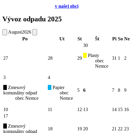
v
našej obci
Vývoz odpadu 2025
August
2026
Po
Ut
St
Št
Pi
So
Ne
30
Plasty
27
28
29
31
1
2
obec
Nemce
3
4
Zmesový
Papier
5
6
7
8
9
komunálny odpad
obec
obec Nemce
Nemce
10
11
12
13
14
15
16
17
Zmesový
18
19
20
21
22
23
komunálny odpad