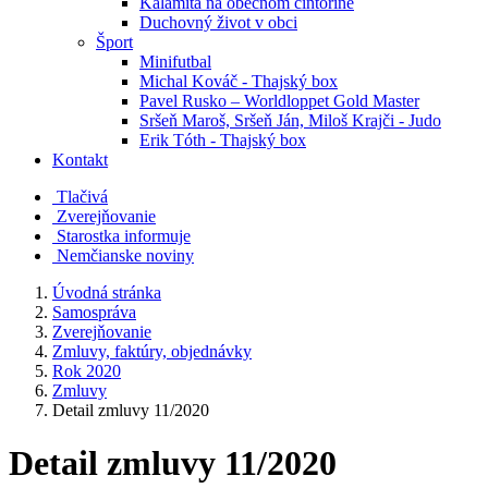
Kalamita na obecnom cintoríne
Duchovný život v obci
Šport
Minifutbal
Michal Kováč - Thajský box
Pavel Rusko – Worldloppet Gold Master
Sršeň Maroš, Sršeň Ján, Miloš Krajči - Judo
Erik Tóth - Thajský box
Kontakt
Tlačivá
Zverejňovanie
Starostka informuje
Nemčianske noviny
Úvodná stránka
Samospráva
Zverejňovanie
Zmluvy, faktúry, objednávky
Rok 2020
Zmluvy
Detail zmluvy 11/2020
Detail zmluvy 11/2020