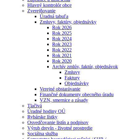
Hlavný kontrolór obce
Zverejňovanie
Úradná tabuľa
Zmluvy, faktúry, objednávky
Rok 2026
Rok 2025
Rok 2024
Rok 2023
Rok 2022
Rok 2021
Rok 2020
Archív zmlúv, faktúr, objednávok
Zmluvy
Faktury
Objednávky
Verejné obstarávanie
Finančné dokumenty obecného úradu
VZN, smernice a zásady
Tlačivá
Úradné hodiny OÚ
Rybárske lístky
Osvedčovanie listín a podpisov
Výrub drevín - životné prostredie
Sociálna služba