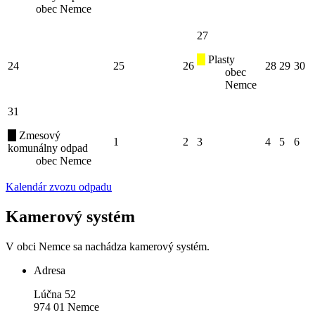
obec Nemce
27
Plasty
24
25
26
28
29
30
obec
Nemce
31
Zmesový
1
2
3
4
5
6
komunálny odpad
obec Nemce
Kalendár zvozu odpadu
Kamerový systém
V obci Nemce sa nachádza kamerový systém.
Adresa
Lúčna 52
974 01 Nemce