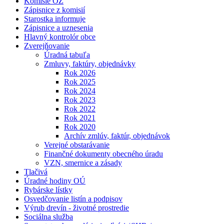
Komisie OZ
Zápisnice z komisií
Starostka informuje
Zápisnice a uznesenia
Hlavný kontrolór obce
Zverejňovanie
Úradná tabuľa
Zmluvy, faktúry, objednávky
Rok 2026
Rok 2025
Rok 2024
Rok 2023
Rok 2022
Rok 2021
Rok 2020
Archív zmlúv, faktúr, objednávok
Verejné obstarávanie
Finančné dokumenty obecného úradu
VZN, smernice a zásady
Tlačivá
Úradné hodiny OÚ
Rybárske lístky
Osvedčovanie listín a podpisov
Výrub drevín - životné prostredie
Sociálna služba