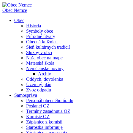
Obec
Nemce
Obec
História
Symboly obce
Prírodné útvary
Obecná knižnica
Sieň kultúrnych tradícií
Služby v obci
Naša obec na mape
Materská škola
Nemčianske noviny
Archív
Oddych, dovolenka
Územný plán
Zvoz odpadu
Samospráva
Personál obecného úradu
Poslanci OZ
Termíny zasadnutia OZ
Komisie OZ
Zápisnice z komisií
Starostka informuje
Zápisnice a uznesenia